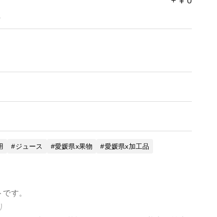
+
¥
0
。
用
ジュース
愛媛県x果物
愛媛県x加工品
トです。
り