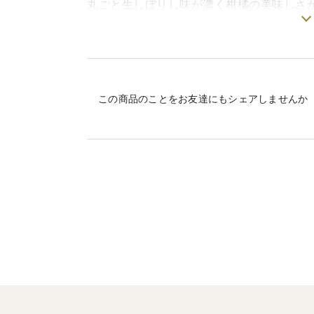
丸ごと生しぼりし味が濃く柑橘の美味しさ
管理におすすめです。
《温州みかん》糖度16.3 甘みと酸味が絶
お子様におすすめ！
この商品のことをお友達にもシェアしませんか
《八朔》ほんのり苦みがありすっきりとし
夏場におすすめ！ゴクゴク飲めちゃいます
ジンや酎ハイにも相性バツグン。
《甘夏》グレープフルーツのような酸味で
すっきり一日がスタートしたい方おすすめ
愛媛県大三島産は温暖で柑橘栽培に適した
甘みと酸味のバランスが良く濃くて純粋な
栽培方法も農薬、化学肥料、除草剤不使用
やさしい栽培をおこなっています。