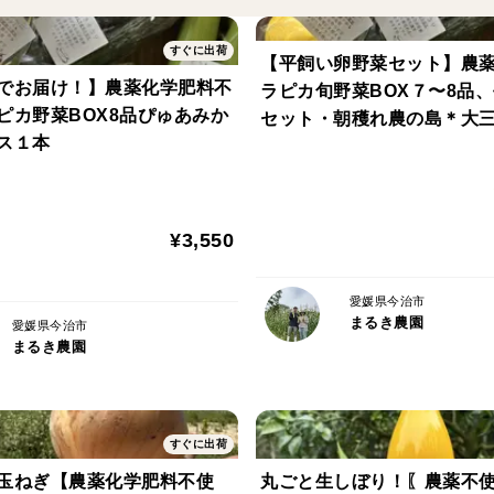
※内容物が沈殿しますのでよく振ってから
すぐに出荷
【平飼い卵野菜セット】農
でお届け！】農薬化学肥料不
ラピカ旬野菜BOX７〜8品
ピカ野菜BOX8品ぴゅあみか
セット・朝穫れ農の島＊大
ス１本
お届け！
¥3,550
愛媛県今治市
まるき農園
愛媛県今治市
まるき農園
すぐに出荷
玉ねぎ【農薬化学肥料不使
丸ごと生しぼり！〖農薬不