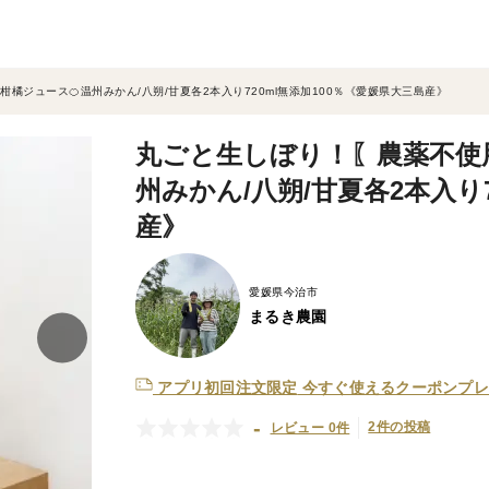
橘ジュース🍊温州みかん/八朔/甘夏各2本入り720ml無添加100％《愛媛県大三島産》
丸ごと生しぼり！〖農薬不使
州みかん/八朔/甘夏各2本入り
産》
愛媛県今治市
まるき農園
アプリ初回注文限定
今すぐ使えるクーポンプレ
-
2件の投稿
レビュー 0件