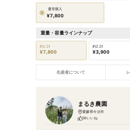
通常購入
¥7,800
重量・容量ラインナップ
約2.2ℓ
約2.2ℓ
¥7,800
¥3,900
生産者について
まるき農園
愛媛県今治市
36いいね