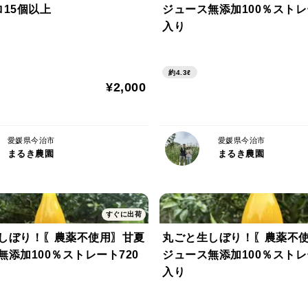
ロ15個以上
ジュース無添加100％スト
入り
約4.3ℓ
¥2,000
愛媛県今治市
愛媛県今治市
まるき農園
まるき農園
すぐに出荷
しぼり！〖農薬不使用〗甘夏
丸ごと生しぼり！〖農薬不
無添加100％ストレート720
ジュース無添加100％スト
入り