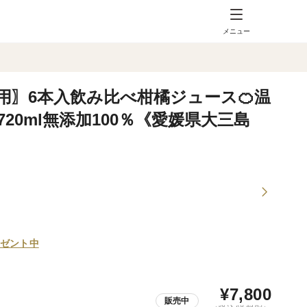
メニュー
用〗6本入飲み比べ柑橘ジュース🍊温
720ml無添加100％《愛媛県大三島
ゼント中
¥
7,800
販売中