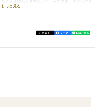
がそのまま味わえる贅沢なジュースです。美容や健康
もっと見る
妙なバランスです。
ポスト
シェア
た味わい。
。
大人の方にはたまらない美味しさ。朝１番に飲むと
！
気候により太陽の光をいっぱいに浴びて育った柑橘は
味わいになっています。
で育てており樹の栄養バランスを整えてやさしい樹に