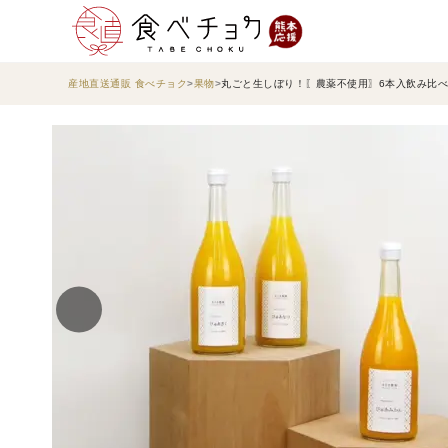
産地直送通販 食べチョク
果物
丸ごと生しぼり！〖農薬不使用〗6本入飲み比べ柑