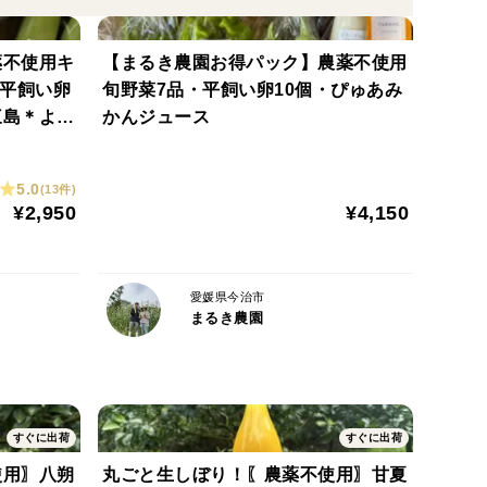
お召し上がりください。
薬不使用キ
【まるき農園お得パック】農薬不使用
、平飼い卵
旬野菜7品・平飼い卵10個・ぴゅあみ
三島＊より
かんジュース
5.0
(13件)
¥2,950
¥4,150
愛媛県今治市
まるき農園
すぐに出荷
すぐに出荷
使用〗八朔
丸ごと生しぼり！〖農薬不使用〗甘夏