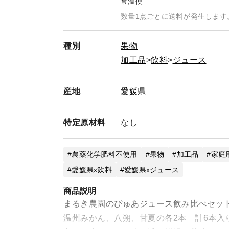
常温便
数量1点ごとに送料が発生します
種別
果物
加工品
飲料
ジュース
産地
愛媛県
特定
原材料
なし
農薬化学肥料不使用
果物
加工品
家庭
愛媛県x飲料
愛媛県xジュース
商品説明
まるき農園のぴゅあジュース飲み比べセッ
温州みかん、八朔、甘夏の各2本 計6本入