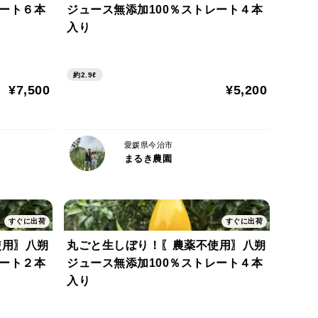
レート６本
ジュース無添加100％ストレート４本
入り
約2.9ℓ
¥7,500
¥5,200
愛媛県今治市
まるき農園
すぐに出荷
すぐに出荷
使用〗八朔
丸ごと生しぼり！〖農薬不使用〗八朔
レート２本
ジュース無添加100％ストレート４本
入り