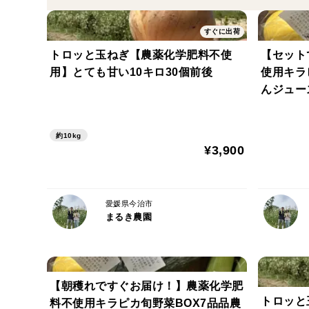
すぐに出荷
トロッと玉ねぎ【農薬化学肥料不使
【セット
用】とても甘い10キロ30個前後
使用キラ
んジュー
約10kg
¥3,900
愛媛県今治市
まるき農園
【朝穫れですぐお届け！】農薬化学肥
トロッと
料不使用キラピカ旬野菜BOX7品品農