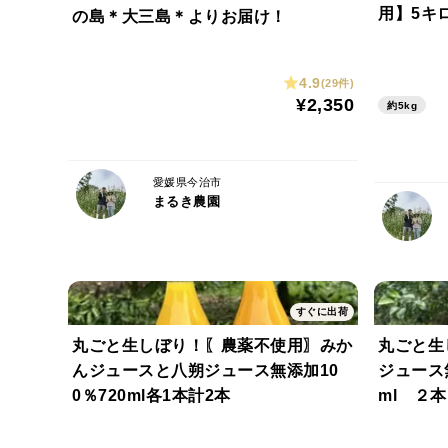
用】5キ
の島＊大三島＊よりお届け！
4.9
(29件)
¥2,350
約5kg
愛媛県今治市
まるき農園
すぐに出荷
丸ごと生しぼり！〖農薬不使用〗みか
丸ごと生
んジュースと八朔ジュース無添加10
ジュース
0％720ml各1本計2本
ml ２本