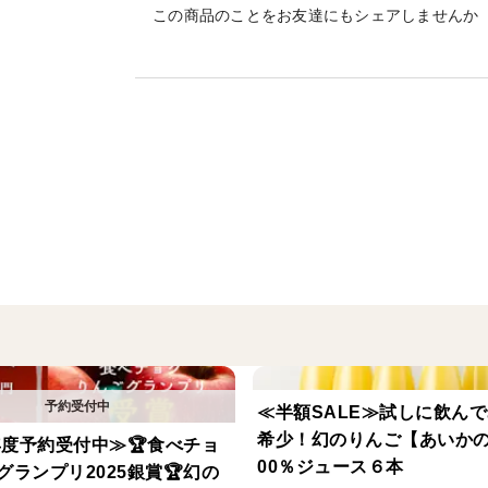
この商品のことをお友達にもシェアしませんか
・おぜの紅[約5kg]
原産地:長野県
賞味期限:出荷日より約1週間（要冷蔵
■注意事項/その他
※生鮮物ですので期限は目安となります。
い。
※収穫状況により、発送予定から前後する
※玉サイズは選択できませんので、予めご
※画像はイメージです。
※「節減対象農薬」ＪＡ上伊那防除暦に対
≪半額SALE≫試しに飲ん
【保存方法について】
希少！幻のりんご【あいかの
6年度予約受付中≫🏆食べチョ
🍎りんごは低温で湿度の高いところ（冷蔵
00％ジュース６本
グランプリ2025銀賞🏆幻の
🍎りんごは果物を熟させる働きを持つエチ