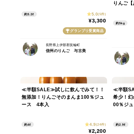
ス2種セット 計6本(無添加・あいか×
りんご【
各3本)
5.0
(5件)
約5.2ℓ
¥3,300
約5kg
グランプリ受賞商品
長野県上伊那郡箕輪町
信州のりんご 与古美
≪半額SALE≫試しに飲んでみて！！
≪半額S
無添加！りんごそのまんま100％ジュ
希少！幻
ース 4本入
00％ジ
4.9
(24件)
約4ℓ
約2.9ℓ
¥2,200