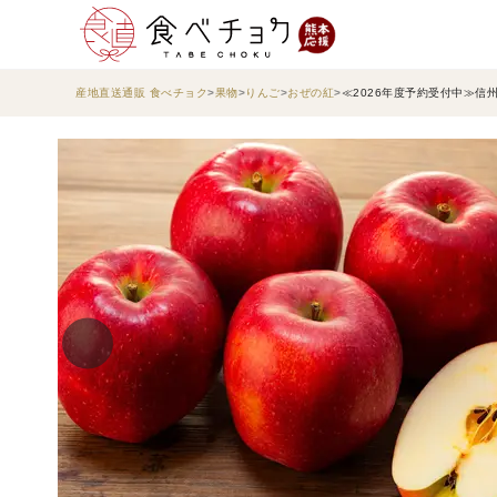
産地直送通販 食べチョク
果物
りんご
おぜの紅
≪2026年度予約受付中≫信