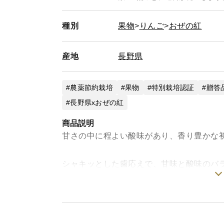
種別
果物
りんご
おぜの紅
産地
長野県
農薬節約栽培
果物
特別栽培認証
贈答
長野県xおぜの紅
商品説明
甘さの中に程よい酸味があり、香り豊かな
シャキッとした歯応えで、甘味と酸味のバ
スムージーにもおすすめです。
ぜひご賞味ください。
■商品内容