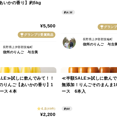
あいかの香り】約5kg
存する際には注意が必要です。
🍎ポリ袋などに入れて保存することをおす
約4.3ℓ
🍎保存状態が長いと果肉が軟化してきます
¥5,500
思います。
グランプ
グランプリ受賞商品
長野県上伊那郡箕輪町
信州のりんご 与古
長野県上伊那郡箕輪町
信州のりんご 与古美
ALE≫試しに飲んでみて！！
≪半額SALE≫試しに飲ん
のりんご【あいかの香り】1
無添加！りんごそのまんま1
ュース４本
ース 6本入
4.8
(49件)
約6ℓ
¥2,200