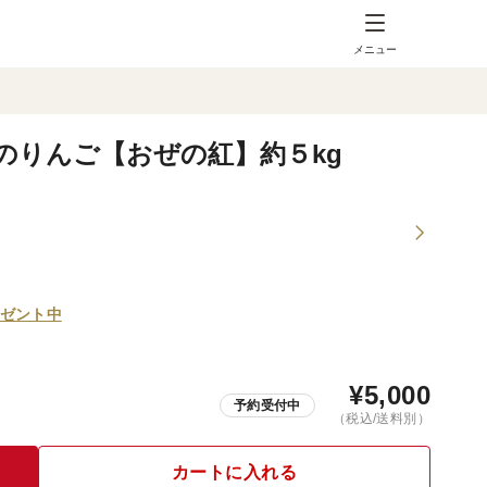
メニュー
州のりんご【おぜの紅】約５kg
ゼント中
¥
5,000
予約受付中
（税込/送料別）
カートに入れる