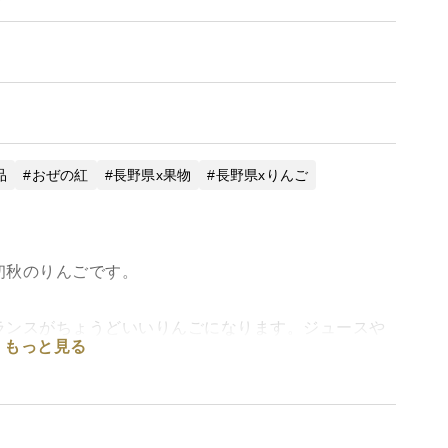
品
おぜの紅
長野県x果物
長野県xりんご
初秋のりんごです。
ランスがちょうどいいりんごになります。ジュースや
もっと見る