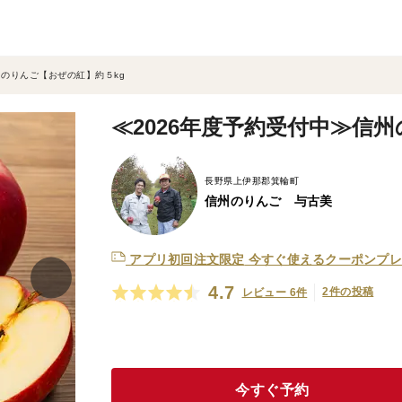
州のりんご【おぜの紅】約５kg
≪2026年度予約受付中≫信
長野県上伊那郡箕輪町
信州のりんご 与古美
アプリ初回注文限定
今すぐ使えるクーポンプレ
4.7
2件の投稿
レビュー 6件
今すぐ予約