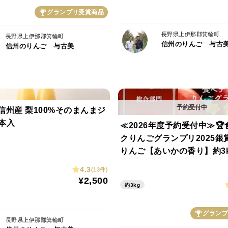
グランプリ受賞商品
長野県上伊那郡箕輪町
長野県上伊那郡箕輪町
信州のりんご 与古
信州のりんご 与古美
 信州産 梨100%そのまんまジ
本入
≪2026年度予約受付中≫
クりんごグランプリ2025銀
りんご【あいかの香り】約3
4.3
(13件)
¥2,500
約3kg
グランプ
長野県上伊那郡箕輪町