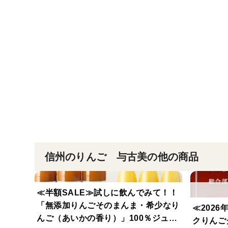
信州のりんご 与古美の他の商品
≪半額SALE≫試しに飲んでみて！！
「無添加りんごそのまんま・希少なり
≪202
んご（あいかの香り）」100％ジュー
クりんご