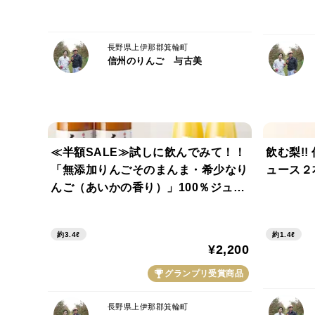
長野県上伊那郡箕輪町
信州のりんご 与古美
≪半額SALE≫試しに飲んでみて！！
飲む梨!!
「無添加りんごそのまんま・希少なり
ュース２
んご（あいかの香り）」100％ジュー
ス2種セット 計４本(無添加・あいか×
各２本)
約3.4ℓ
約1.4ℓ
¥2,200
グランプリ受賞商品
長野県上伊那郡箕輪町