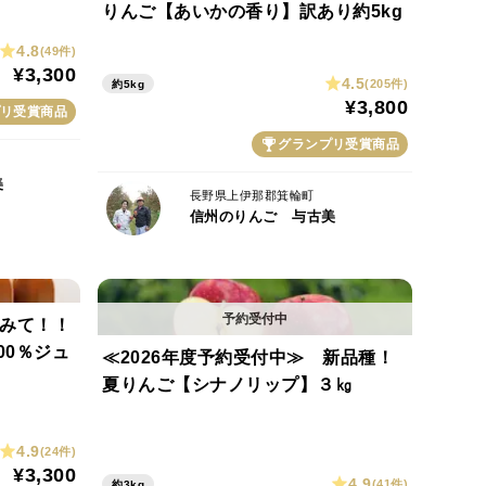
りんご【あいかの香り】訳あり約5kg
4.8
すめします。
(49件)
¥3,300
ので、なるべくお早めにお召し上がりいただければと
4.5
(205件)
約5kg
¥3,800
リ受賞商品
グランプリ受賞商品
美
長野県上伊那郡箕輪町
信州のりんご 与古美
でみて！！
00％ジュ
≪2026年度予約受付中≫ 新品種！
夏りんご【シナノリップ】３㎏
4.9
(24件)
¥3,300
4.9
(41件)
約3kg