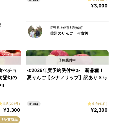
¥3,000
美
長野県上伊那郡箕輪町
信州のりんご 与古美
食べチョ
≪2026年度予約受付中≫ 新品種！
賞🏆幻の
夏りんご【シナノリップ】訳あり３㎏
kg
4.5
4.9
(205件)
(41件)
約3kg
¥3,300
¥2,300
リ受賞商品