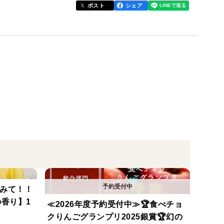
ポスト
シェア
）
状態をよくご確認の上、お早めにお召し上がり下さ
場合がございます。
了承ください。
して３分の１減
でみて！！
香り】1
≪2026年度予約受付中≫🏆食べチョ
庫の野菜室など）で保存してください。
クりんごグランプリ2025銀賞🏆幻の
レンガスを放出するため、他の果物や野菜と一緒に保