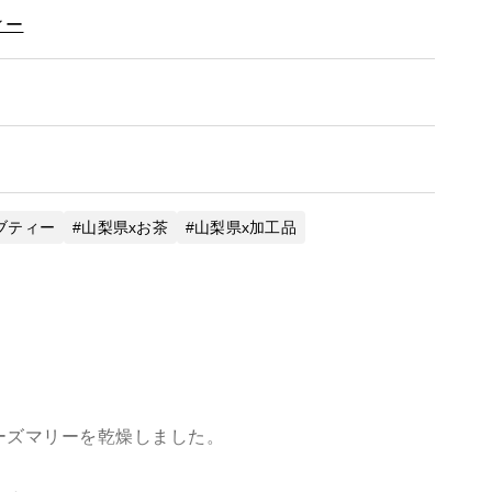
ィー
ブティー
山梨県xお茶
山梨県x加工品
ーズマリーを乾燥しました。