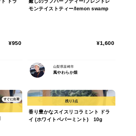
ト ドラ
癒しのラフハーブティー/ブレンドレ
モンテイストティー/lemon swamp
¥950
¥1,600
山梨県韮崎市
風やわらか畑
すぐに出荷
香り豊かなスイスリコラミント ドラ
用
イ (ホワイトペパーミント) 10g