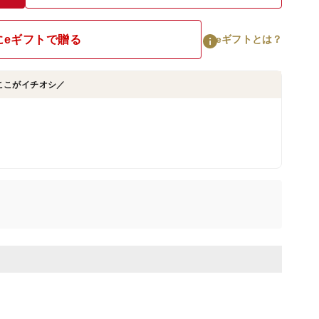
にeギフトで贈る
eギフトとは？
ここがイチオシ／