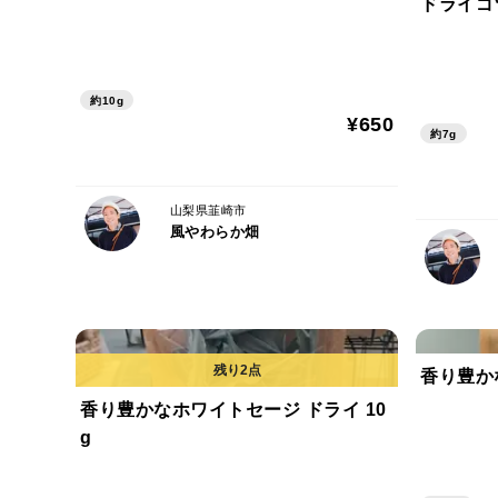
ドライゴ
約10g
¥650
約7g
山梨県韮崎市
風やわらか畑
香り豊か
香り豊かなホワイトセージ ドライ 10
g