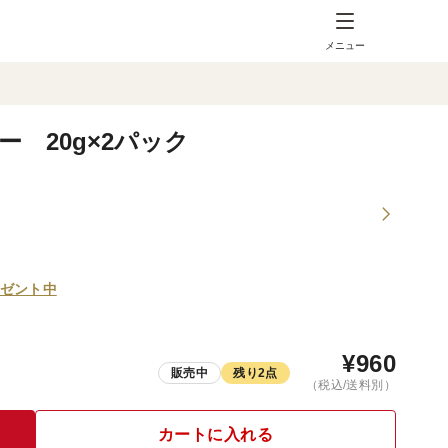
メニュー
 20g×2パック
ゼント中
¥
960
販売中
残り2点
（税込/送料別）
カートに入れる