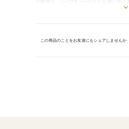
お料理や、ハーブティーなどにお使い頂け
こちらの商品は20g入りが2パックのセット
ご了承ください。
この商品のことをお友達にもシェアしませんか