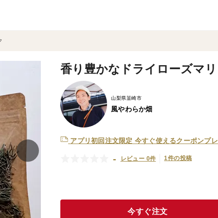
ク
香り豊かなドライローズマリー
山梨県韮崎市
風やわらか畑
アプリ初回注文限定
今すぐ使えるクーポンプレ
-
1件の投稿
レビュー 0件
今すぐ注文