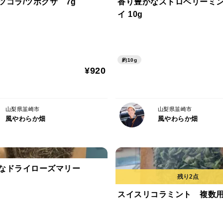
ツコラ/ツボクサ 7g
香り豊かなストロベリーミン
イ 10g
約10g
¥920
山梨県韮崎市
山梨県韮崎市
風やわらか畑
風やわらか畑
なドライローズマリー
スイスリコラミント 複数