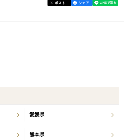
可能性があります。
ポスト
シェア
があるため、『日付指定不可』となります。
愛媛県
熊本県