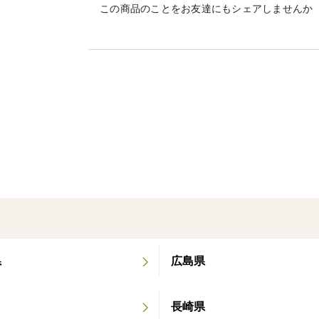
配送時、取り扱い等で割れや傷が発生する
この商品のことをお友達にもシェアしませんか
天候や収穫状況により、発送が遅れる場合
県
広島県
長崎県