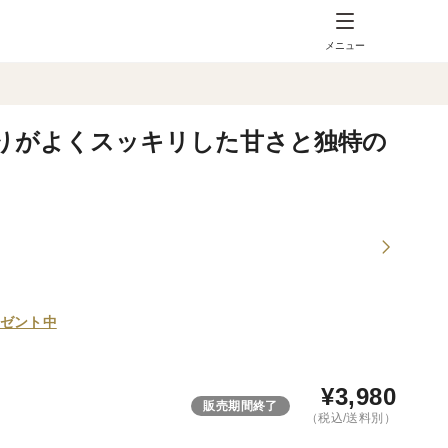
メニュー
 香りがよくスッキリした甘さと独特の
ゼント中
¥
3,980
販売期間終了
（税込/送料別）