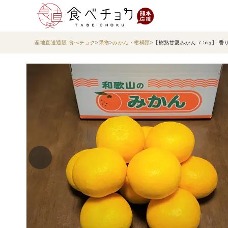
産地直送通販 食べチョク
果物
みかん・柑橘類
【樹熟甘夏みかん 7.5㎏】 