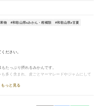
x果物
和歌山県xみかん・柑橘類
和歌山県x甘夏
てください。
1もたっぷり摂れるみかんです。
ンも多く含まれ、皮ごとマーマレードやジャムにして
もっと見る
指定など）