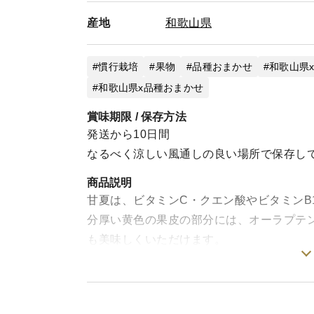
産地
和歌山県
慣行栽培
果物
品種おまかせ
和歌山県
和歌山県x品種おまかせ
賞味期限 / 保存方法
発送から10日間
なるべく涼しい風通しの良い場所で保存し
商品説明
甘夏は、ビタミンC・クエン酸やビタミンB
分厚い黄色の果皮の部分には、オーラプテ
も美味しくいただけます。
▼注文に際しての注意点（配送方法や納期
サイズ指定は承っておりません。