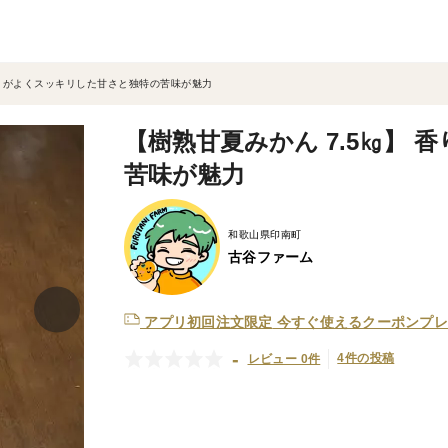
香りがよくスッキリした甘さと独特の苦味が魅力
【樹熟甘夏みかん 7.5㎏】
苦味が魅力
和歌山県印南町
古谷ファーム
アプリ初回注文限定
今すぐ使えるクーポンプレ
-
4件の投稿
レビュー 0件