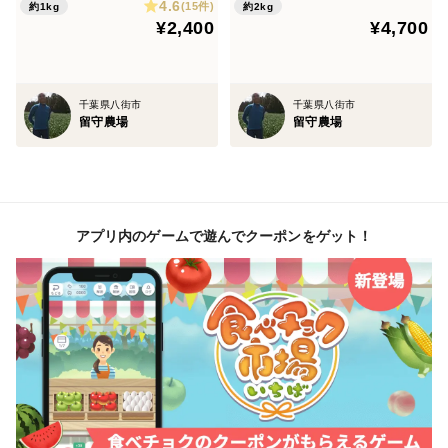
4.6
(15件)
約1kg
約2kg
¥2,400
¥4,700
千葉県八街市
千葉県八街市
留守農場
留守農場
アプリ内のゲームで遊んでクーポンをゲット！