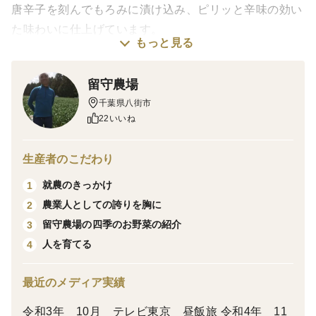
唐辛子を刻んでもろみに漬け込み、ピリッと辛味の効い
た味わいに仕上げています。
もっと見る
ごはんのお供にはもちろん、きゅうりや冷奴、お鍋のア
クセントとしてなど幅広くお使いいただけます。
留守農場
千葉県八街市
22いいね
生産者のこだわり
就農のきっかけ
1
農業人としての誇りを胸に
2
留守農場の四季のお野菜の紹介
3
人を育てる
4
最近のメディア実績
令和3年 10月 テレビ東京 昼飯旅 令和4年 11