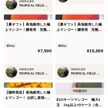
沖縄県名護市
TROPICAL FIELD モリ之ナカ
【夏ギフト】高地栽培した極
【夏ギフト】高地栽培した極
上マンゴー！贈答用 完熟マ
上マンゴー！贈答用 完熟マ
ンゴー約1㎏（2玉）果汁たっ
ンゴー約2㎏（4～6玉）果汁
ぷり、甘味と酸味も絶妙でコ
たっぷり、甘味と酸味も絶妙
クのあるマンゴーです。マン
でコクのあるマンゴーです。
約1kg
約2kg
¥7,500
¥15,000
ゴー好きな方に是非！
マンゴー好きな方に是非！
沖縄県名護市
沖縄県名護市
TROPICAL FIELD モリ之ナカ
TROPICAL FIELD モリ之ナカ
【随時発送】高地栽培した極
上マンゴー！ お試し規格♪
幻のキーツマンゴー 極大1
贈答用 完熟マンゴー0.7㎏
玉 1kg以上×3ケース（合計