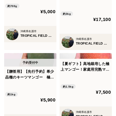
以上（2〜3玉）果汁たっぷ
3㎏以上）
り、甘味と酸味も絶妙でコク
約700g
¥5,000
のあるマンゴーです。マンゴ
約3kg
ー好きな方に是非！
¥17,100
沖縄県名護市
TROPICAL FIELD モリ之ナカ
沖縄県名護市
TROPICAL FIELD モリ之ナカ
【夏ギフト】高地栽培した極
上マンゴー！家庭用完熟マン
【贈答用】【先行予約】希少
ゴー 1.5㎏（3〜5玉） 果汁た
品種のキーツマンゴー 極大
っぷり、甘味と酸味も絶妙で
1玉 1kg以上
コクのあるマンゴーです。マ
約1.5kg
¥7,500
ンゴー好きな方に是非！
約1kg
¥5,900
沖縄県名護市