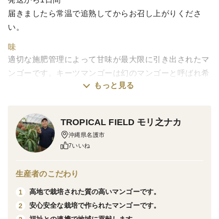
届きましたら常温で追熟してからお召し上がりくださ
い。
味
適切な施肥管理によって甘味が最大限に引き出されたマ
ンゴーです。キーツマンゴーは幻のマンゴーと呼ばれ希
もっと見る
少品種のマンゴーになります。通常のマンゴーと比べて
濃厚な味が特徴です。
TROPICAL FIELD モリ之ナカ
栽培・生産のこだわり
沖縄県名護市
適切な施肥管理、病害虫防除を行い育てたマンゴーで
7いいね
す。糖度の高さを是非味わってください。
生産者のこだわり
産地の特徴
世界自然遺産「やんばる」で育てられたマンゴーです。
高地で栽培された質の高いマンゴーです。
1
一つ一つ吊り上げを行い、太陽の光を最大限浴びること
安心安全な栽培で作られたマンゴーです。
2
で糖度の高いマンゴーができます。