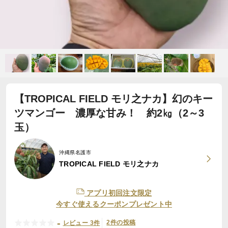
【TROPICAL FIELD モリ之ナカ】幻のキー
ツマンゴー 濃厚な甘み！ 約2㎏（2～3
玉）
沖縄県名護市
TROPICAL FIELD モリ之ナカ
アプリ初回注文限定
今すぐ使えるクーポンプレゼント中
-
2件の投稿
レビュー 3件