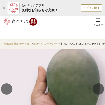
食べチョクアプリ
アプリで開く
便利なお知らせが充実！
メニュー
産地直送通販 食べチョク
果物
マンゴー
キーツ
【TROPICAL FIELD モリ之ナカ