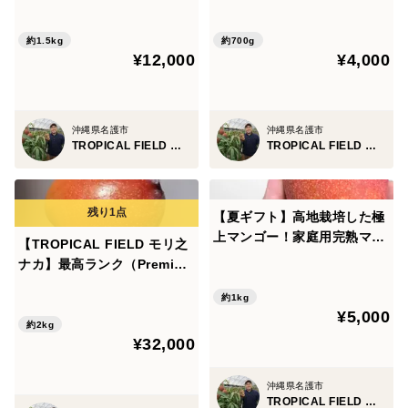
マンゴー約1.5㎏（3～4玉）
あり家庭用完熟マンゴー0.7
果汁たっぷり、甘味と酸味も
㎏以上（2〜3玉）果汁たっぷ
絶妙でコクのあるマンゴーで
り、甘味と酸味も絶妙でコク
約1.5kg
約700g
¥12,000
¥4,000
す。マンゴー好きな方に是
のあるマンゴーです。マンゴ
非！
ー好きな方に是非！
沖縄県名護市
沖縄県名護市
TROPICAL FIELD モリ之ナカ
TROPICAL FIELD モリ之ナカ
【夏ギフト】高地栽培した極
上マンゴー！家庭用完熟マン
【TROPICAL FIELD モリ之
ゴー 約1㎏（2〜3玉） 果汁た
ナカ】最高ランク（Premiu
っぷり、甘味と酸味も絶妙で
m）約2㎏（4～6玉）希少
コクのあるマンゴーです。マ
約1kg
¥5,000
ンゴー好きな方に是非！
約2kg
¥32,000
沖縄県名護市
TROPICAL FIELD モリ之ナカ