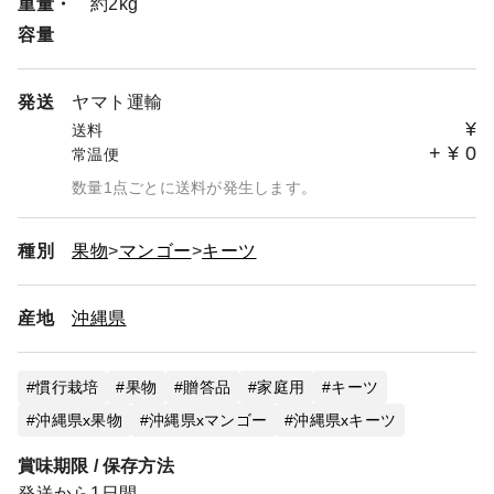
重量・
約2kg
容量
発送
ヤマト運輸
¥
送料
+
¥
0
常温便
数量1点ごとに送料が発生します。
種別
果物
マンゴー
キーツ
産地
沖縄県
慣行栽培
果物
贈答品
家庭用
キーツ
沖縄県x果物
沖縄県xマンゴー
沖縄県xキーツ
賞味期限 / 保存方法
発送から1日間