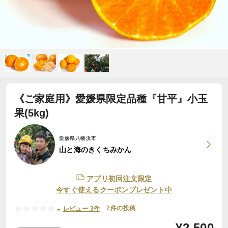
《ご家庭用》愛媛県限定品種『甘平』小玉
果(5kg)
愛媛県八幡浜市
山と海のきくちみかん
アプリ初回注文限定
今すぐ使えるクーポンプレゼント中
-
7件の投稿
レビュー 3件
¥
2,500