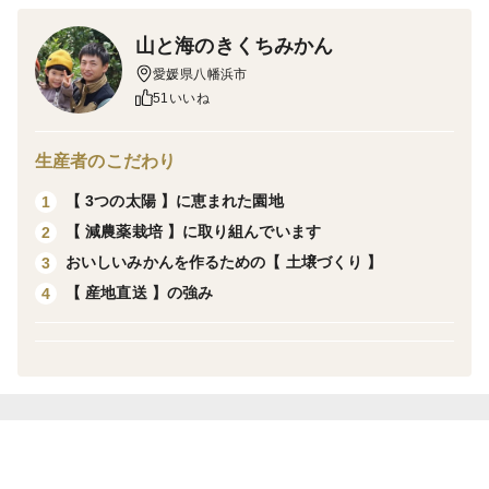
る果肉が大変人気です！
山と海のきくちみかん
愛媛県八幡浜市
ご家庭用の為、見た目の悪いものも入りますが、味には
51いいね
変わりありません。
生産者のこだわり
栽培地は、海に面し潮風を浴び高度50メートル以下の最
【 3つの太陽 】に恵まれた園地
1
高の園地で育成を行っています。
【 減農薬栽培 】に取り組んでいます
2
甘平は育成が難しく生産量が少ないため数量限定販売と
おいしいみかんを作るための【 土壌づくり 】
3
させていただきます。
【 産地直送 】の強み
4
☆オススメのお召し上がり方☆
甘平は手でも外皮が剥けますが、剥きづらいと感じる場
合は包丁でスマイルカットをしていただきますとお召し
上がりいただきやすいかと思います☺︎