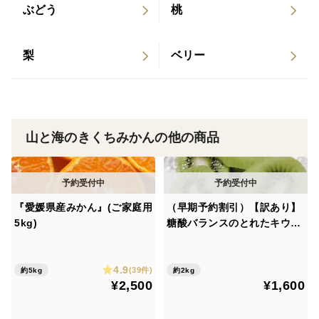
ぶどう
桃
梨
ベリー
山と海のきくちみかんの他の商品
『愛媛県産みかん』(ご家庭用
（早期予約割引）【訳あり】
5kg)
糖酸バランスのとれたキウイ
『ヘイワード』(2kg)
4.9
(39件)
約5kg
約2kg
¥2,500
¥1,600