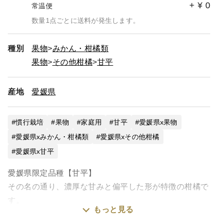
+
¥
0
常温便
数量1点ごとに送料が発生します。
種別
果物
みかん・柑橘類
果物
その他柑橘
甘平
産地
愛媛県
慣行栽培
果物
家庭用
甘平
愛媛県x果物
愛媛県xみかん・柑橘類
愛媛県xその他柑橘
愛媛県x甘平
愛媛県限定品種【甘平】
その名の通り、濃厚な甘みと偏平した形が特徴の柑橘で
す。
もっと見る
果皮、じょうのう膜ともに薄く、シャキシャキッと弾け