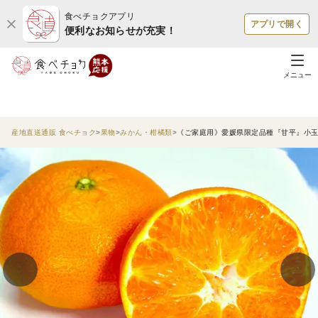
食べチョクアプリ
アプリで開く
便利なお知らせが充実！
メニュー
産地直送通販 食べチョク
果物
みかん・柑橘類
《ご家庭用》愛媛県限定品種『甘平』小玉果(