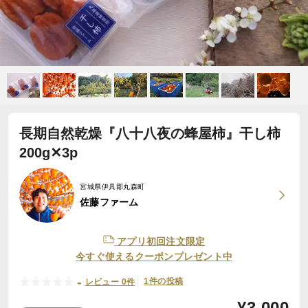
長期自然乾燥『八十八夜の蜂屋柿』干し柿
200g✕3p
宮城県伊具郡丸森町
佐藤ファーム
アプリ初回注文限定
今すぐ使えるクーポンプレゼント中
-
1件の投稿
レビュー 0件
¥
3,000