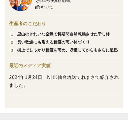
宮城県伊具郡丸森町
3いいね
度差でゆっくりじっくり糖度を深めていった干し柿で
す。
長い期間乾燥に耐えるように糖度をしっかり高めてから
生産者のこだわり
皮むき加工するのがこだわりです。樹の上で霜にあて
里山のきれいな空気で長期間自然乾燥させた干し柿
1
て、収穫してからもしっかり5日ほど追熟させてから皮
長い乾燥にも耐える糖度の高い柿づくり
2
むき加工しました。
樹上でしっかり糖度を高め、収穫してからもさらに追熟
3
産地の特徴
宮城県南端に位置する丸森町は『あんぽ柿』発祥の地で
最近のメディア実績
ある福島県伊達市五十沢地区のすぐ隣にあります。その
2024年1月24日 NHK仙台放送てれまさで紹介され
ため古くから干し柿の技術が伝わる産地です。五十沢地
ました。
区の先達に敬意を評してあんぽ柿ではなく、あえて総称
である『干し柿』を名乗っています。
品種の特徴
蜂屋柿。日本でも最大級となる渋柿品種です。その大き
さゆえ乾燥させても小さく固くならず長期間の乾燥に耐
えてくれます。甘みは市田柿やひらたねなしには落ちま