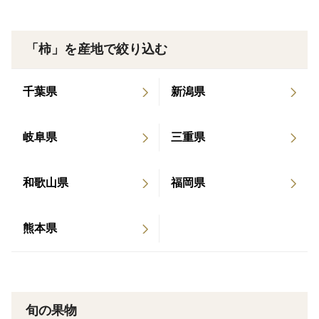
すが、すっきりとした後を引かない上品な甘さが特徴で
す。
「柿」を産地で絞り込む
そのまま食べる他にもカットしてサラダなどのアクセン
トに、ヨーグルトやグラノーラに和えて朝食に、クリー
ムチーズやブルーチーズと合わせてお酒のおつまみにも
千葉県
新潟県
合います。
岐阜県
三重県
和歌山県
福岡県
熊本県
旬の果物