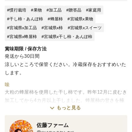
慣行栽培
果物
加工品
贈答品
家庭用
干し柿・あんぽ柿
蜂屋柿
宮城県x果物
宮城県x加工品
宮城県x柿
宮城県xスイーツ
宮城県x蜂屋柿
宮城県x干し柿・あんぽ柿
賞味期限 / 保存方法
発送から30日間
涼しいところで保管ください。冷蔵保存をおすすめいた
します。
味
大粒の蜂屋柿を使用した干し柿です。昨年12月に皮むき
加工してから4カ月以上干しました。蜂屋柿の甘さを極
もっと見る
限まで追求した自信作です！
栽培・生産のこだわり
すべての期間を自然乾燥だけで仕上げます。触りもせず
佐藤ファーム
揉みもせずに送風だけで干します。朝と夜の温度差・湿