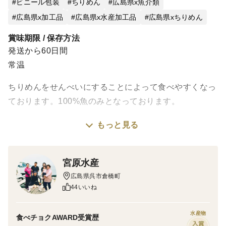
ビニール包装
ちりめん
広島県x魚介類
広島県x加工品
広島県x水産加工品
広島県xちりめん
賞味期限 / 保存方法
発送から60日間
常温
ちりめんをせんべいにすることによって食べやすくなっ
ております。100%魚のみとなっております。
もっと見る
おつまみやおやつに新感覚をお楽しみ下さい。
宮原水産
広島県最南端の倉橋島の沖合いは、波静かな瀬戸内海に
広島県呉市倉橋町
あります。
44いいね
広島県のイワシ漁は、6月に解禁を迎えます。
かたくちいわしは、ちりめん、かえり、いりこと名前を
水産物
食べチョクAWARD受賞歴