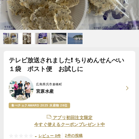
テレビ放送されました❗ ちりめんせんべい
１袋 ポスト便 お試しに
広島県呉市倉橋町
宮原水産
食べチョクAWARD 2025 水産物 28位
アプリ初回注文限定
今すぐ使えるクーポンプレゼント中
-
2件の投稿
レビュー 0件