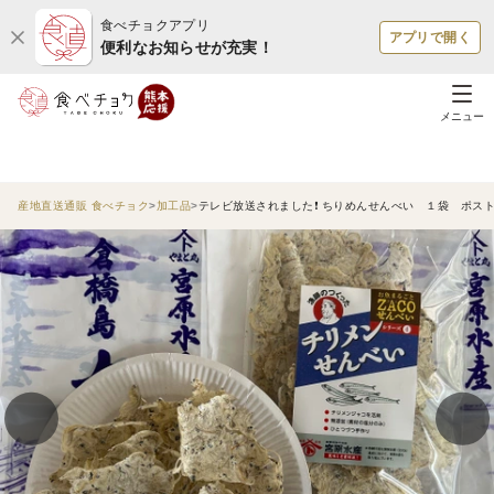
食べチョクアプリ
アプリで開く
便利なお知らせが充実！
メニュー
産地直送通販 食べチョク
加工品
テレビ放送されました❗ ちりめんせんべい １袋 ポス