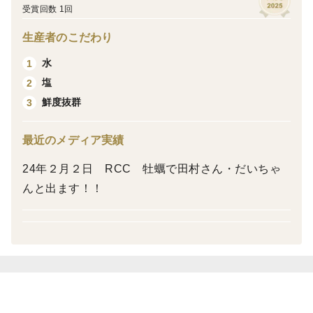
変えて成長する出世魚です。
受賞回数 1回
かたくちいわしは、名前の通り傷みやすいため
生産者のこだわり
船から直接加工場に運ばれオートメーション化された機
械で一気に湯がきあげます。船が到着してから湯がきあ
水
1
げるまでほんの数分の作業です。
塩
2
鮮度抜群
3
是非一度お試し下さい。ご贈答にも最適です。
最近のメディア実績
24年２月２日 RCC 牡蠣で田村さん・だいちゃ
んと出ます！！