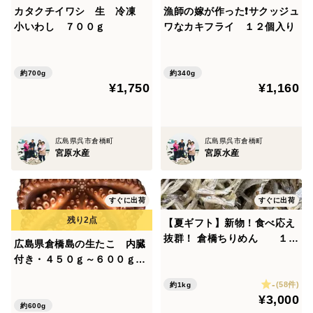
カタクチイワシ 生 冷凍
漁師の嫁が作った❗サクッジュ
小いわし ７００ｇ
ワなカキフライ １２個入り
約700g
約340g
¥1,750
¥1,160
広島県呉市倉橋町
広島県呉市倉橋町
宮原水産
宮原水産
すぐに出荷
すぐに出荷
【夏ギフト】新物！食べ応え
抜群！ 倉橋ちりめん １k
広島県倉橋島の生たこ 内臓
g お徳用、大きいけど柔らか
付き・４５０ｇ～６００ｇ以
いちりめんみたいな食感
内
-
(58件)
約1kg
¥3,000
約600g