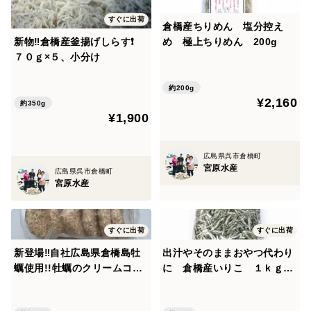
すぐに出荷
倉橋産ちりめん 塩分控え
新物‼倉橋産釜揚げしらす❗
め 極上ちりめん 200g
７０ｇ×５、小分け
約200g
¥2,160
約350g
¥1,900
広島県呉市倉橋町
宮原水産
広島県呉市倉橋町
宮原水産
すぐに出荷
すぐに出荷
新登場‼自社広島県倉橋島牡
出汁やそのままおやつ代わり
蠣使用!!牡蠣のクリームコロ
に 倉橋産いりこ １ｋｇ
ッケ ６個入り
大容量・無加塩・ペットも一
緒にカルシウム補給