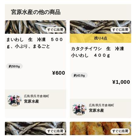
宮原水産の他の商品
すぐに出荷
すぐに出荷
まいわし 生 冷凍 ５００
ｇ、小ぶり、まるごと
カタクチイワシ 生 冷凍
小いわし ４００ｇ
約500g
¥600
約410g
¥1,000
広島県呉市倉橋町
宮原水産
広島県呉市倉橋町
宮原水産
すぐに出荷
すぐに出荷