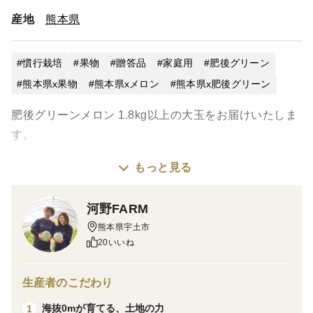
産地
熊本県
慣行栽培
果物
贈答品
家庭用
肥後グリーン
熊本県x果物
熊本県xメロン
熊本県x肥後グリーン
肥後グリーンメロン 1.8kg以上の大玉をお届けいたしま
す。
もっと見る
ご家庭でたっぷり楽しみたい方にも、特別な贈り物にも
ふさわしい存在感のある青肉メロンです。1玉が大きい
河野FARM
ため、ご家族皆さまで分け合っても十分な食べ応えがあ
熊本県宇土市
ります。
20いいね
商品には食べ頃目安を記載したリーフレットを同封して
生産者のこだわり
おりますので、記載日を目安にベストなタイミングでお
海抜0mが育てる、土地の力
1
召し上がりください。お召し上がり前に冷蔵庫で2〜3時