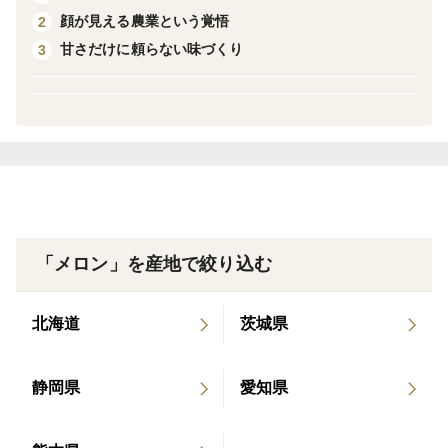
顔が見える農業という覚悟
2
間ほど冷やしていただくと、より一層美味しくお楽しみ
甘さだけに頼らない味づくり
3
いただけます。
肥後グリーンメロンは、熊本県を代表する特産メロンの
一つです。1玉2kg以上になる大玉が特長で、果肉はみ
ずみずしく、とろけるような食感。収穫直後は爽やかな
甘さ、追熟が進むにつれてコクと深みのある濃厚な甘さ
へと変化し、味わいの移ろいも楽しめます。
「メロン」を産地で絞り込む
有明海から約300メートル、海抜0m地帯の畑で育てた肥
後グリーン。潮風に含まれるミネラルと水はけの良い土
北海道
茨城県
壌環境のもと、一玉一玉丁寧に仕上げています。
静岡県
愛知県
1棟100mのハウスを一斉に収穫することはなく、果実ご
とに熟度を見極め、最も甘さが乗る“割れる直前”で収
穫。大玉でありながら味がぼやけない、存在感のある甘