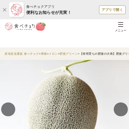
食べチョクアプリ
アプリで開く
便利なお知らせが充実！
メニュー
産地直送通販 食べチョク
果物
メロン
肥後グリーン
【有明育ちの肥後の大将】肥後グリー