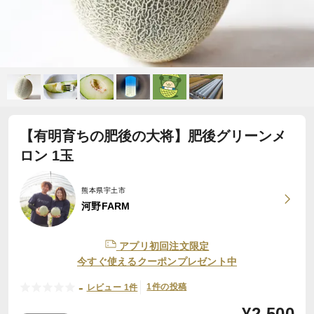
【有明育ちの肥後の大将】肥後グリーンメ
ロン 1玉
熊本県宇土市
河野FARM
アプリ初回注文限定
今すぐ使えるクーポンプレゼント中
-
1件の投稿
レビュー 1件
¥
2,500