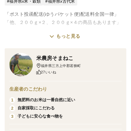
福井県x米・穀類
福井県x古代米
「ポスト投函配送(ゆうパケット便)配送料全国一律」
「他、２００ｇ×２、２００ｇ×４の商品もあります」
もっと見る
有機ＪＡＳ 農薬不使用 有機肥料使用 古代米
黒米 赤米 緑米 ミックス ８００ｇ
米農房そまねこ
▪有機ＪＡＳ認証を取得しています。
福井県三方上中郡若狭町
27いいね
山の斜面の田んぼで栽培しています。
陽当たりが良く、山の高い場所に田んぼがあるため
生産者のこだわり
山から一番に流れてくる新鮮で美味しいお水で育ちま
無肥料のお米は一番自然に近い
1
す。
自家採取にこだわる
2
子どもに安心な食べ物を
3
育苗時から除草剤など農薬を一切使用しないため、
除草機を押して田んぼを歩き、手作業で除草していま