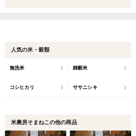
す。
田植え後の6月～7月の間、
小さな雑草の芽を土ごと起こして成長を抑え、また芽が
出たら起こし…を、すべての田んぼで3回繰り返し稲の
成長を助けます。
人気の米・穀類
この除草作業がいかにしっかりできるかで、稲の成長に
大きく影響します。
無洗米
雑穀米
有機肥料もたくさん使用すると虫や病気を呼び寄せるの
コシヒカリ
ササニシキ
で
できるだけ少なく施すようにしています。
(炊き方)
米農房そまねこの他の商品
白米1合につき古代米大さじ1程度混ぜます。
白米を研いでから、最後に古代米を加え