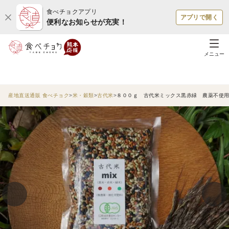
食べチョクアプリ
アプリで開く
便利なお知らせが充実！
メニュー
産地直送通販 食べチョク
米・穀類
古代米
８００ｇ 古代米ミックス黒赤緑 農薬不使