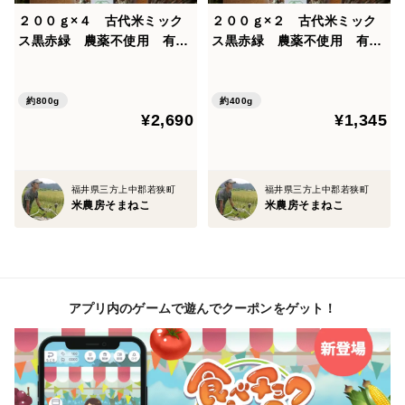
さっと洗っていつも通りの水分量で炊きます。
２００ｇ×４ 古代米ミック
２００ｇ×２ 古代米ミック
ス黒赤緑 農薬不使用 有機
ス黒赤緑 農薬不使用 有機
彩りよく炊き上がり、古代米の風味も加わり
肥料使用 有機ＪＡＳ
肥料使用 有機ＪＡＳ
少しもっちりとして、いつもの白米に変化がつき楽しめ
ると思います！
約800g
約400g
¥2,690
¥1,345
到着後、冷蔵保存をおすすめします。
開封後は、乾燥防止のためしっかり封をしてください。
福井県三方上中郡若狭町
福井県三方上中郡若狭町
適正に保存した状態で半年を目安にお召し上がりくださ
米農房そまねこ
米農房そまねこ
い。
※一箱で発送できる最大量は、８００ｇです。
アプリ内のゲームで遊んでクーポンをゲット！
他の商品もご購入される場合は、
おまとめして梱包すると送料がお安く済みますので
必ず購入前にご連絡ください。
新たな商品ページを作成致します。