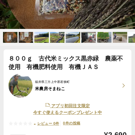
８００ｇ 古代米ミックス黒赤緑 農薬不
使用 有機肥料使用 有機ＪＡＳ
福井県三方上中郡若狭町
米農房そまねこ
アプリ初回注文限定
今すぐ使えるクーポンプレゼント中
-
0件の投稿
レビュー 0件
¥
2,690