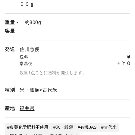
００ｇ
重量・
約800g
容量
発送
佐川急便
¥
送料
+
¥
0
常温便
数量1点ごとに送料が発生します。
種別
米・穀類
古代米
産地
福井県
農薬化学肥料不使用
米・穀類
有機JAS
古代米