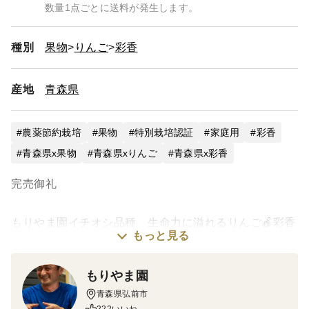
数量1点ごとに送料が発生します。
種別
果物
りんご
彩香
産地
青森県
農薬節約栽培
果物
特別栽培認証
家庭用
彩香
青森県x果物
青森県xりんご
青森県x彩香
完売御礼
もりやま園イチオシ品種 生命力に溢れるりんご🍎彩香
もっと見る
（さいか）🍎
もりやま園
彩香は病気に強く、自己摘果性を持つりんごです。
青森県弘前市
パンチのある酸味が特徴で、渋みもあり大人の味わいの