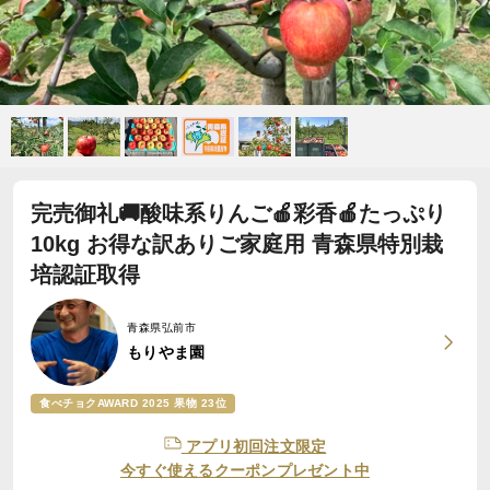
完売御礼🚚酸味系りんご🍎彩香🍎たっぷり
10kg お得な訳ありご家庭用 青森県特別栽
培認証取得
青森県弘前市
もりやま園
食べチョクAWARD 2025 果物 23位
アプリ初回注文限定
今すぐ使えるクーポンプレゼント中