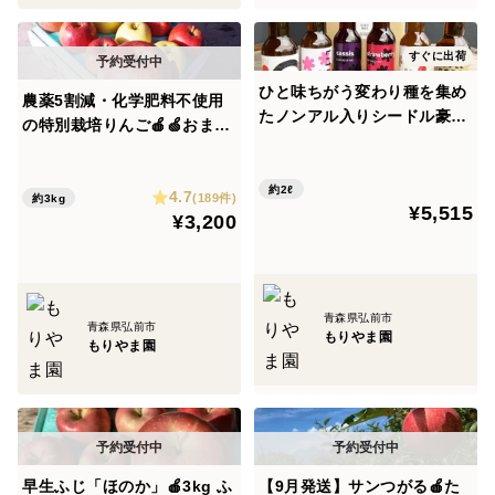
しりんご」↓
https://www.tabechoku.com/products/89117
すぐに出荷
ひと味ちがう変わり種を集め
農薬5割減・化学肥料不使用
あんず色と酸味が特徴の「無添加りんごジュース」↓
たノンアル入りシードル豪華
の特別栽培りんご🍎🍏おまか
https://www.tabechoku.com/products/164279
6種類飲み比べセット✨ふつ
せりんご3種食べ比べ3kg🍎
うじゃつまらない！素材や酵
🍏 訳ありご家庭用 りんご詰
母の違いが楽しめる🍏🥂🍎お
約2ℓ
4.7
合せ 化学肥料不使用 青森県
(189件)
を製造しています。
約3kg
¥5,515
届け日時指定熨斗対応可🎁
¥3,200
特別栽培認証 皮ごとおいしい
【御中元】【夏ギフト】
🍴
青森県弘前市
青森県弘前市
もりやま園
もりやま園
早生ふじ「ほのか」🍎3kg ふ
【9月発送】サンつがる🍎た