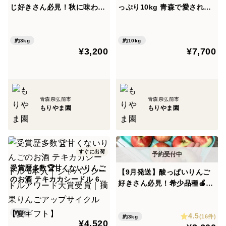
じ好きさん必見！秋に味わう
っぷり10kg 青森で愛される
甘酸っぱいりんご✨特別栽培
甘い夏りんご🌞果汁たっぷ
認証取得 キズなし良品【9月
り・みずみずしい味わい✨特
末〜10月上旬発送】
別栽培認証取得 化学肥料不使
約3kg
約10kg
¥3,200
¥7,700
用・低農薬 キズなし良品
青森県弘前市
青森県弘前市
もりやま園
もりやま園
すぐに出荷
受賞歴多数🏆甘くないりんご
【9月発送】酸っぱいりんご
のお酒 テキカカシードル 6本
好きさん必見！希少品種🍎彩
入｜ジャパンシードルアワー
香🍎3kg 特別栽培りんご✨酸
ド大賞受賞｜摘果りんごアッ
味と渋みを楽しむ大人のりん
プサイクル【夏ギフト】
約2ℓ
4.5
ご🍎キズなし良品
(16件)
約3kg
¥4,520