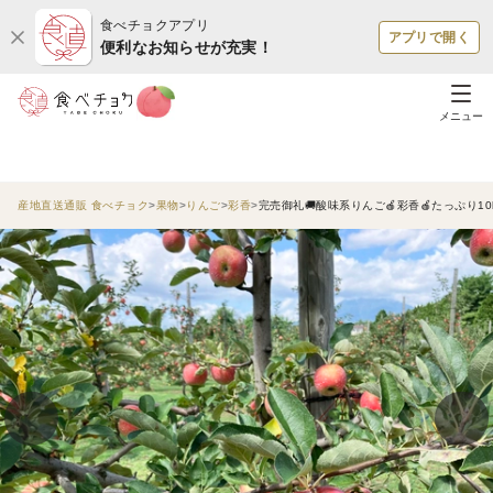
食べチョクアプリ
アプリで開く
便利なお知らせが充実！
メニュー
産地直送通販 食べチョク
果物
りんご
彩香
完売御礼🚚酸味系りんご🍎彩香🍎たっぷり1