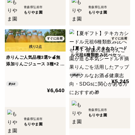
配送ドライバーさんが引き取りに行くまで、箱ごと保管
青森県弘前市
青森県弘前市
してください。
もりやま園
もりやま園
内部褐変（内側の変色）などでお召し上がりいただけな
い場合には、個数ごとに返金させていただきます。
お手数ですが、状態がわかる写真を撮影いただき、下記
すぐに出荷
すぐに出荷
へご連絡をお願いいたします。
【夏ギフト】テキカカシード
https://www.tabechoku.com/inquiry/new?
ル元祖6種類飲み比べセット
赤りんご人気品種3選✨🍎無
青森の老舗りんご園が造る本
category=repayment
添加りんごジュース 3種×2 計
気シードル🥂摘果りんごを活
6本🍎品種：ふじ・未希ライ
用したアップサイクルなお酒
約2ℓ
フ・こうとく🍎品種の違いを
¥5,245
🍏健康志向・SDGsに関心が
楽しむ♪ 飲み比べセット✨
約6ℓ
ある方におすすめ🎁
もりやま園では、彩香の酸味・渋みを利用し、
¥6,640
彩香の果汁と園地から見つけたオリジナル酵母で醸造し
た「えんシードル」↓
青森県弘前市
https://www.tabechoku.com/products/77850
もりやま園
青森県弘前市
もりやま園
ポリフェノールが多いために褐色した果肉が特徴の「干