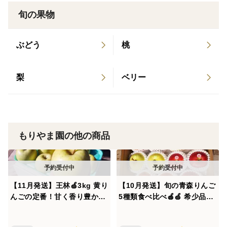
ぶDXセレクション2022審査員特別賞受賞 2021年5
＜葉とらずとは＞
旬の果物
月 雑誌「美的」でテキカカシードル掲載 2021年3
葉っぱを取らずに収穫まで栽培する方法のことです。昔
月 ダイヤモンドオンラインに連載 2021年3月【料
は葉っぱをとり、影をなくし太陽にりんごの全面を当
ぶどう
桃
理王国100選 2021年】にテキカカシードル認定 20
て、りんごを色むらなくきれいに赤くすることがよいと
21年1月(2022年5月再放送）BSフジ 「名曲！旅の
思われてきました。近年では、葉っぱを取らないで栽培
詞 ～日本全国 歌碑めぐり～」氷川きよしさん来
梨
ベリー
した方が、葉っぱが光合成をおこない、りんごの実にた
訪 2020年10月 食品ロスジャーナリスト出留美さん
くさんの養分を送るので、見た目は色むらが出て真っ赤
著「あるものでまかなう生活」で紹介 2020年10月
なりんごでなくても、栄養や食味の面では、葉っぱを
TBS Nスタにてテキカカアップルソーダ紹介 2020
取って栽培したりんごよりも勝ることが分かってきまし
年9月 食品ロスジャーナリスト 井出留美さん著「捨
た。もりやま園では見た目よりも味重視で栽培していま
もりやま園の他の商品
てられる食べものたち」で紹介 2020年3月 NHK コ
す。
ウケンテツの日本100年ゴハン紀行出演 2020年2月
全国果樹技術・経営コンクール 農林水産大臣賞受賞
＜保存方法＞
【11月発送】王林🍏3kg 黄り
【10月発送】旬の青森りんご
2019年8月 テキカカシードルがジャパン・シード
届きましたらすぐに冷蔵庫の野菜室で保存してくださ
んごの定番！甘く香り豊かな
5種類食べ比べ🍎🍏 希少品種
ル・アワード2019 大賞受賞
い。
人気品種✨キズなし良品🎁青
が入るかも？ 訳ありご家庭用
森県特別栽培認証
3kg 特別栽培・低農薬・化
りんごは温度差や乾燥に弱いため、新聞紙やキッチン