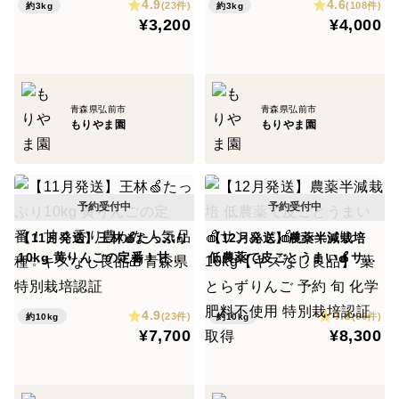
4.9
4.6
学肥料不使用 りんご食べ比
(23件)
(108件)
約3kg
約3kg
ペーパーで1つずつ包み、
¥3,200
¥4,000
べ 予約 おすすめ 人気
小分けにしてポリ袋に入れていただくと、より一層おい
しさが長持ちします。
青森県弘前市
青森県弘前市
＜主な出荷先＞
もりやま園
もりやま園
学校給食やオーガニックスーパー、自然食品店などに出
荷しています。
＜産地の特徴＞
青森県弘前市の樹木・緑ケ丘エリア。青森りんご発祥の
【11月発送】王林🍏たっぷり
【12月発送】農薬半減栽培
10kg 黄りんごの定番！甘く
低農薬で皮ごとうまい🍎サン
地です。
香り豊かな人気品種✨キズな
ふじ🍎たっぷり10kg【キズ
し良品🎁青森県特別栽培認証
なし良品】 葉とらずりんご
＜不良品について＞
4.9
4.8
予約 旬 化学肥料不使用 特別
(23件)
(96件)
約10kg
約10kg
¥7,700
¥8,300
栽培認証取得
到着後すぐに状態をご確認ください。
大きな傷、割れ、アザなどがある場合には配送中の事故
の可能性があります。