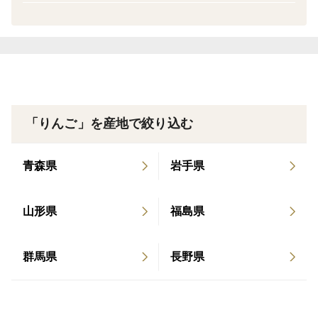
373「とっておきの贈り物best」テキカカシード
ます。
ル、ドルゴ、ライチをツレヅレハナコさんにお勧め
家族構成や用途に合わせてご注文くださいませ🍎🍏
いただきました。 2023年10月 NewsPicks+dに連載
3kg（7～13個）
されました「100年後のりんご農家へ渡すバトン」
5kg（14～25個）
2023年10月 ジャパン・シードル・アワード2023に
10kg（28～50個）
てテイスト部門5つ星、ラベル部門3つ星の最高評価
※梱包資材（箱）を含めたおおよその重量です。
「りんご」を産地で絞り込む
「テキカカシードル ライチ」 2023年10月 BS11
「京都画報」『京料理の進化形 －新・予約の取れな
＜特別栽培認証＞
青森県
岩手県
い名店－』 第25回 出演：常盤貴子さん 日本料理界
節減対象農薬：当地比50%減
に新しい風を吹き込み注目されている「研野」その
節減対象化学肥料：不使用
お料理に合うお酒としてテキカカシードルが紹介さ
もりやま園のりんごは全て青森県から特別栽培農産物の
山形県
福島県
れました。 2023年5月 NIKKEIプラス1なんでもラ
認証を取得しています。
ンキング「サンドイッチに合う国産シードル」第1
軽く水洗いして皮ごとお召し上がりください。
群馬県
長野県
位 テキカカシードル 2022年9月 エル・ジャポン9月
皮には食物繊維やビタミンC、プロシアニジンなど、果
号にテキカカアップルソーダ掲載 2022年6月 NGT4
肉よりたくさんの健康成分が含まれています。
8の「ふわり愛」に出演 2022年3月 経済産業省が選