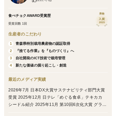
222いいね
りんごです。
煮崩れしにくく、紅玉のようにお菓子やジャムなど料理
果物
食べチョクAWARD受賞歴
用にも人気がありますが、
受賞回数 1回
酸っぱいりんごがお好きな方はぜひそのまま食べてみて
ください♪
生産者のこだわり
青森県特別栽培農産物の認証取得
1
※こちらは「訳ありご家庭用」りんごです。
『捨てる作業』を『ものづくり』へ
2
・「訳ありご家庭用」傷やあざのあるもの、皮がザラザ
自社開発のICT技術で栽培管理
3
ラしているもの、ヘタがない、ヘタの部分に亀裂の入っ
新たな価値の掘り起こし・創造
4
ているもの、日焼けしているもの、全体的に色が薄いも
のが入ります。皮をむいたり、部分的に取り除かないと
最近のメディア実績
食べられない箇所のあるりんごも入りますが、栽培方法
2026年7月 日本DX大賞サステナビリティ部門大賞
や味は「良品」と変わりません。ご自宅で食べていただ
受賞 2025年12月 日テレ「めぐる食卓」テキカカ
くには問題のない範囲のものをお詰めします。
シードル紹介 2025年11月 第10回6次化大賞 グラン
プリ受賞 テキカカシードル 2023年11月 anan No,2
容量は（約）3kg、5kg、10kgをそれぞれ販売しており