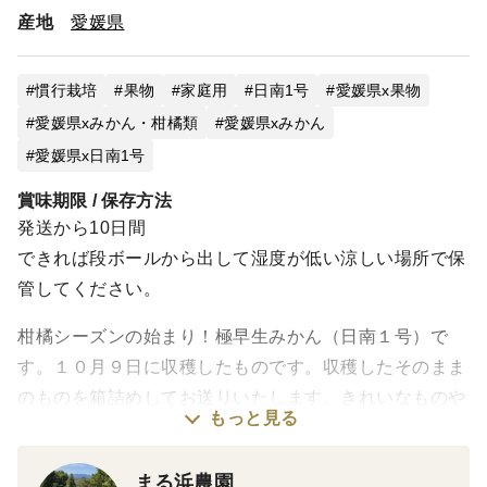
産地
愛媛県
慣行栽培
果物
家庭用
日南1号
愛媛県x果物
愛媛県xみかん・柑橘類
愛媛県xみかん
愛媛県x日南1号
賞味期限 / 保存方法
発送から10日間
できれば段ボールから出して湿度が低い涼しい場所で保
管してください。
柑橘シーズンの始まり！極早生みかん（日南１号）で
す。１０月９日に収穫したものです。収穫したそのまま
のものを箱詰めしてお送りいたします。きれいなものや
もっと見る
見た目の悪いもの、大きいものや小さいもの様々なで
す。極端に小さいものや大きいもの、極端に見た目の悪
まる浜農園