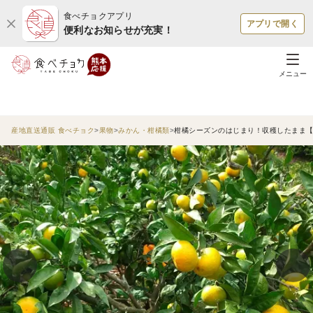
食べチョクアプリ
アプリで開く
便利なお知らせが充実！
メニュー
産地直送通販 食べチョク
果物
みかん・柑橘類
柑橘シーズンのはじまり！収穫したまま【