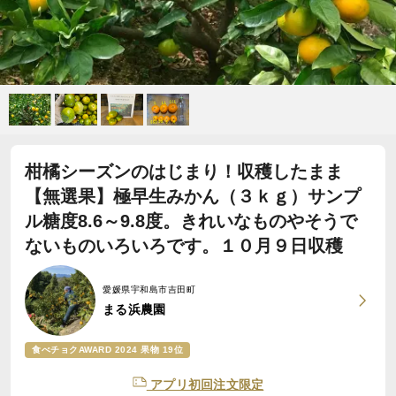
柑橘シーズンのはじまり！収穫したまま
【無選果】極早生みかん（３ｋｇ）サンプ
ル糖度8.6～9.8度。きれいなものやそうで
ないものいろいろです。１０月９日収穫
愛媛県宇和島市吉田町
まる浜農園
食べチョクAWARD 2024 果物 19位
アプリ初回注文限定