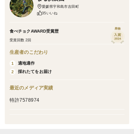
いものは除きます。
愛媛県宇和島市吉田町
味
35いいね
サンプル糖度8.6～9.8度です。あまずっぱく食べやすい
です。
果物
食べチョクAWARD受賞歴
品質と規格
大きさはSSサイズからLLサイズまで様々ですが、主に
受賞回数 2回
S、Mサイズが中心です。
生産者のこだわり
栽培・生産のこだわり
風通しがよく、すべての果実に太陽の光がたっぷりあた
適地適作
1
るよう木造りからこだわってつくっています。
採れたてをお届け
2
ワックス等のポストハーベストは一切行っていません。
産地の特徴
最近のメディア実績
日当たりと水はけのより斜面です。
特許7578974
防除について
共同防除地区の慣行栽培園地になります。慣行的な農薬
散布を行っております。
保存方法など
段ボール箱から出して湿気の少ない冷たい場所で保存し