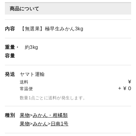
商品について
内容
【無選果】極早生みかん3kg
重量・
約3kg
容量
発送
ヤマト運輸
¥
送料
+
¥
0
常温便
数量1点ごとに送料が発生します。
種別
果物
みかん・柑橘類
果物
みかん
日南1号