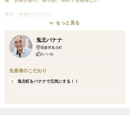
味 甘みがあり、香り好、冷めても美味しい
栽培・生産のこだわり
農薬は最小限に抑える栽培をしています
もっと見る
鬼北バナナ
産地の特徴 愛媛県の軽井沢
愛媛県鬼北町
「緑と清流の町」 鬼北町で朝夕の寒暖差があり、美味
1いいね
し作物が栽培できる地形です。
品種の特徴
生産者のこだわり
ミルキークイーンは、甘みがあり冷めてもおいしく召し
鬼北町をバナナで元気にする！！
1
上がれるお米です。
ごはんを炊く場合は、水は若干少なめで炊き上げ、少し
蒸らせば出来上がります。
コシヒカリともち米の食感を引き継いだお米です。