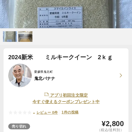
2024新米 ミルキークイーン 2ｋｇ
愛媛県鬼北町
鬼北バナナ
アプリ初回注文限定
今すぐ使えるクーポンプレゼント中
-
1件の投稿
レビュー 0件
¥
2,800
売り切れ
（税込/送料別）