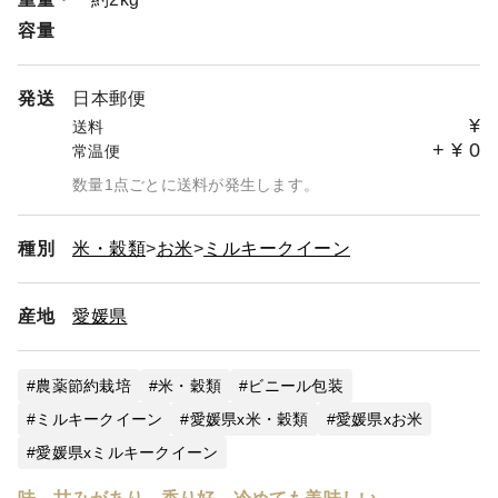
容量
発送
日本郵便
¥
送料
+
¥
0
常温便
数量1点ごとに送料が発生します。
種別
米・穀類
お米
ミルキークイーン
産地
愛媛県
農薬節約栽培
米・穀類
ビニール包装
ミルキークイーン
愛媛県x米・穀類
愛媛県xお米
愛媛県xミルキークイーン