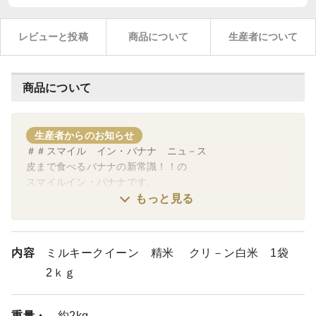
レビューと投稿
商品について
生産者について
商品について
生産者からのお知らせ
＃＃スマイル イン・バナナ ニュ－ス
皮まで食べるバナナの新常識！！の
スマイルイン・バナナです。
もっと見る
長期出張のため、下記の期間の販売を制限いたします。
2021年10月4日 ～ １０月３０日の間
内容
ミルキークイーン 精米 クリ－ン白米 1袋
１１月１日より正常販売いたします。
2ｋｇ
皆様のご協力をお願いいたします。
重量・
約2kg