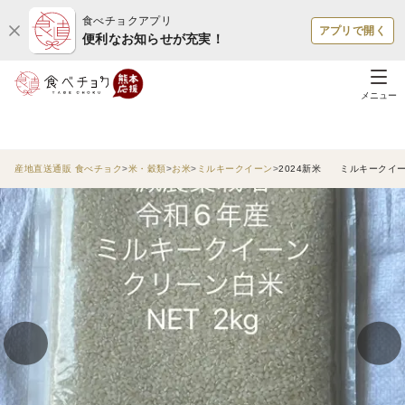
食べチョクアプリ
アプリで開く
便利なお知らせが充実！
メニュー
産地直送通販 食べチョク
米・穀類
お米
ミルキークイーン
2024新米 ミルキークイー