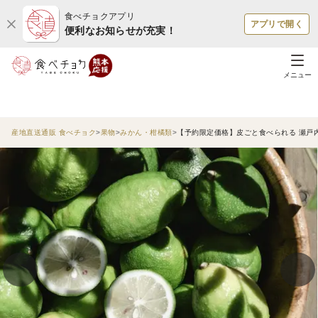
食べチョクアプリ
アプリで開く
便利なお知らせが充実！
メニュー
産地直送通販 食べチョク
果物
みかん・柑橘類
【予約限定価格】皮ごと食べられる 瀬戸内