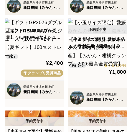
愛媛県八幡浜市川上町
愛媛県八幡浜市川上町
新口農園【みかん・柑橘グランプリ2026最高金賞受賞】
新口農園【みかん・柑橘グランプリ2026最高金賞受賞】
【ギフトGP2026ダブル受
賞】PREMIUMみかんジュー
【小玉サイズ限定】愛媛みか
ス（1000ml×2本）【夏ギフ
んの老舗厳選『濃厚な甘みと
ト】100％ストレート
程よい酸味』小玉みかん 3.5k
約2ℓ
g【愛媛県川上産】【みか
¥2,400
4.5
ん・柑橘グランプリ2026最高
(288件)
約3.5kg
¥1,800
金賞受賞】
グランプリ受賞商品
愛媛県八幡浜市川上町
新口農園【みかん・柑橘グランプリ2026最高金賞受賞】
愛媛県八幡浜市川上町
新口農園【みかん・柑橘グランプリ2026最高金賞受賞】
【小玉サイズ限定】愛媛みか
【訳ありだけど美味しさその