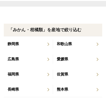
【エコえひめ認証特別栽培】
【商品についてのご案内】
1.大きさ・重さについて
「みかん・柑橘類」を産地で絞り込む
農産物のため、多少の誤差がございます。あらかじめ
ご了承ください。
静岡県
和歌山県
2.ご家庭用商品です
形が不揃いなものや、色の薄いもの、軽い傷のあるも
広島県
愛媛県
のが含まれますが、味には問題ありません。
福岡県
佐賀県
3.輸送中の傷みについて
丁寧に梱包しておりますが、生もののため、配送中に
長崎県
熊本県
多少の傷みが出る場合がございます。
4.サイズのご指定は不可です