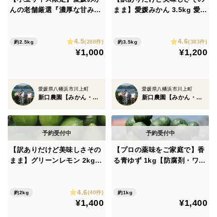
んの老舗厳選『濃厚な甘みと
まま】愛媛みかん 3.5kg 愛媛
程よい酸味』小玉みかん 2.5k
県川上産【極早生】【みか
g【愛媛県川上産】【みか
ん・柑橘グランプリ2026最高
4.5
4.6
ん・柑橘グランプリ2026最高
金賞受賞園】
(288件)
(383件)
約2.5kg
約3.5kg
¥1,000
¥1,200
金賞受賞】
愛媛県八幡浜市川上町
愛媛県八幡浜市川上町
新口農園【みかん・柑橘グランプリ2026最高金賞受賞】
新口農園【みかん・柑橘グランプリ2026最高金賞受賞】
【訳ありだけど美味しさその
【プロの薬味をご家庭で】香
まま】グリーンレモン 2kg
る青ゆず 1kg【防腐剤・ワッ
【防腐剤・ワックス不使用】
クス不使用】
種無し 璃の香
4.6
(40件)
約2kg
約1kg
¥1,400
¥1,400