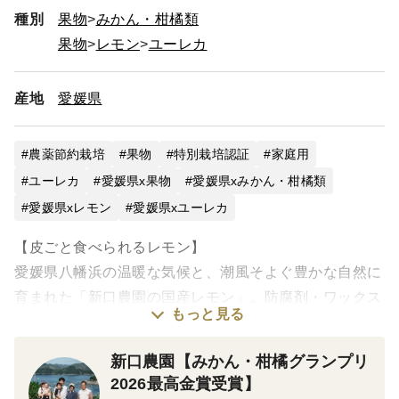
種別
果物
みかん・柑橘類
果物
レモン
ユーレカ
産地
愛媛県
農薬節約栽培
果物
特別栽培認証
家庭用
ユーレカ
愛媛県x果物
愛媛県xみかん・柑橘類
愛媛県xレモン
愛媛県xユーレカ
【皮ごと食べられるレモン】
愛媛県八幡浜の温暖な気候と、潮風そよぐ豊かな自然に
育まれた「新口農園の国産レモン」。防腐剤・ワックス
もっと見る
は一切不使用。だからこそ、皮まで丸ごとお使いいただ
けます。
新口農園【みかん・柑橘グランプリ
2026最高金賞受賞】
【太陽の恵みをギュッと凝縮】