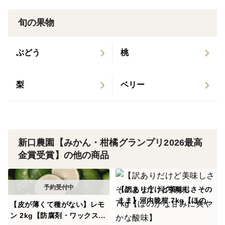
収穫時期により混在するため、サイズはおまかせとな
旬の果物
ります。
ぶどう
桃
5.写真はイメージです
箱に入る個数や形・色は時期によって異なります。
梨
ベリー
新口農園【みかん・柑橘グランプリ2026最高
金賞受賞】の他の商品
【訳ありだけど美味しさその
まま】河内晩柑 7kg【ほのか
【皮が薄くて種がない】レモ
な甘みに爽やかな酸味】
ン 2kg【防腐剤・ワックス不