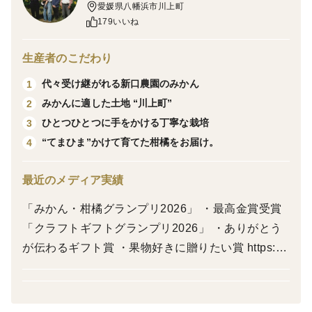
愛媛県八幡浜市川上町
新口農園のレモンは、愛媛県八幡浜市の急斜面の段々畑
179いいね
で丁寧に育てられています。太陽の光に加え、海からの
反射光、石垣からの照り返しをたっぷりと浴び、瀬戸内
生産者のこだわり
の恵みで育ったレモンは香り・果汁・酸味のバランスが
代々受け継がれる新口農園のみかん
1
とれた、風味豊かなグリーンレモンが実ります。
みかんに適した土地 “川上町”
2
ひとつひとつに手をかける丁寧な栽培
3
【特徴】
“てまひま”かけて育てた柑橘をお届け。
4
・ 愛媛県産／100％国産レモン
・ ノーワックス＆防腐剤不使用
最近のメディア実績
・ 収穫後すぐに新鮮な状態でお届け
「みかん・柑橘グランプリ2026」 ・最高金賞受賞
・ 自然な香りとまろやかな酸味
「クラフトギフトグランプリ2026」 ・ありがとう
が伝わるギフト賞 ・果物好きに贈りたい賞 https://
※(防腐剤・ワックス不使用)
www.tabechoku.com/feature_articles/kankitsu-gran
dprix2026 https://www.tabechoku.com/feature_arti
当農園では化学肥料や化学合成農薬を県の基準の5割以
cles/craftgift-grandprix2026
上削減