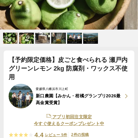
【予約限定価格】皮ごと食べられる 瀬戸内
グリーンレモン 2kg 防腐剤・ワックス不使
用
愛媛県八幡浜市川上町
新口農園【みかん・柑橘グランプリ2026最
高金賞受賞】
アプリ初回注文限定
今すぐ使えるクーポンプレゼント中
4.4
2件の投稿
レビュー 5件