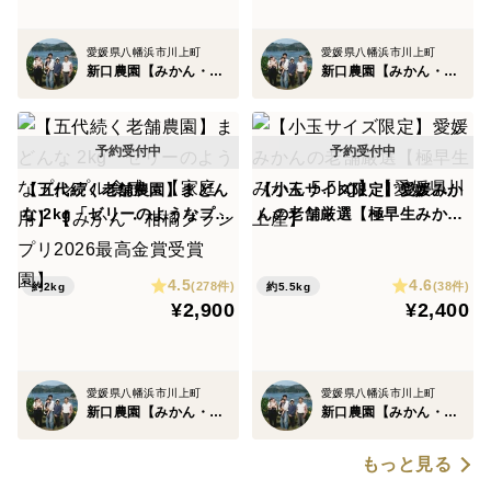
愛媛県八幡浜市川上町
愛媛県八幡浜市川上町
新口農園【みかん・柑橘グランプリ2026最高金賞受賞】
新口農園【みかん・柑橘グランプリ2026最高金賞受賞】
【五代続く老舗農園】まどん
【小玉サイズ限定】愛媛みか
な 2kg「ゼリーのようなプル
んの老舗厳選【極早生みかん
プル食感」【家庭用】【みか
5.5kg】【愛媛県川上産】
ん・柑橘グランプリ2026最高
4.5
4.6
金賞受賞園】
(278件)
(38件)
約2kg
約5.5kg
¥2,900
¥2,400
愛媛県八幡浜市川上町
愛媛県八幡浜市川上町
新口農園【みかん・柑橘グランプリ2026最高金賞受賞】
新口農園【みかん・柑橘グランプリ2026最高金賞受賞】
もっと見る