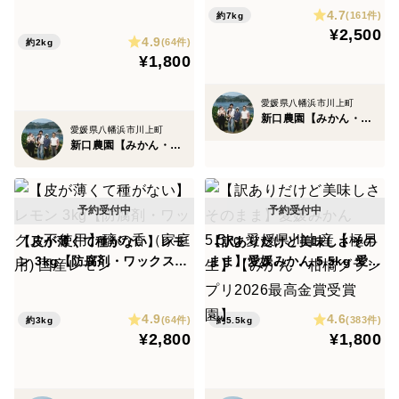
使用】璃の香（家庭用) 国産
4.7
(161件)
約7kg
レモン
¥2,500
4.9
(64件)
約2kg
¥1,800
愛媛県八幡浜市川上町
新口農園【みかん・柑橘グランプリ2026最高金賞受賞】
愛媛県八幡浜市川上町
新口農園【みかん・柑橘グランプリ2026最高金賞受賞】
【皮が薄くて種がない】レモ
【訳ありだけど美味しさその
ン 3kg【防腐剤・ワックス不
まま】愛媛みかん 5.5kg 愛媛
使用】璃の香（家庭用) 国産
県川上産【極早生】【みか
レモン
ん・柑橘グランプリ2026最高
4.9
4.6
金賞受賞園】
(64件)
(383件)
約3kg
約5.5kg
¥2,800
¥1,800