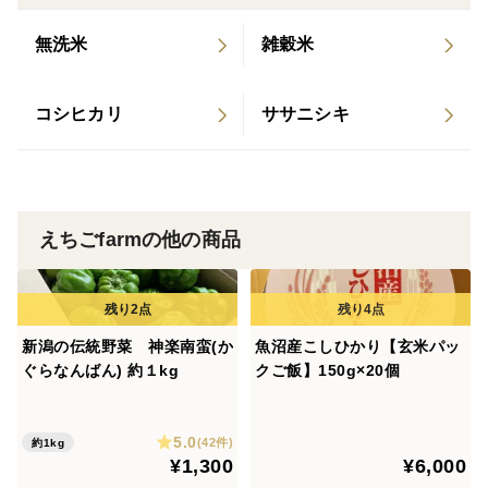
無洗米
雑穀米
コシヒカリ
ササニシキ
えちごfarmの他の商品
新潟の伝統野菜 神楽南蛮(か
魚沼産こしひかり【玄米パッ
ぐらなんばん) 約１kg
クご飯】150g×20個
5.0
(42件)
約1kg
¥1,300
¥6,000