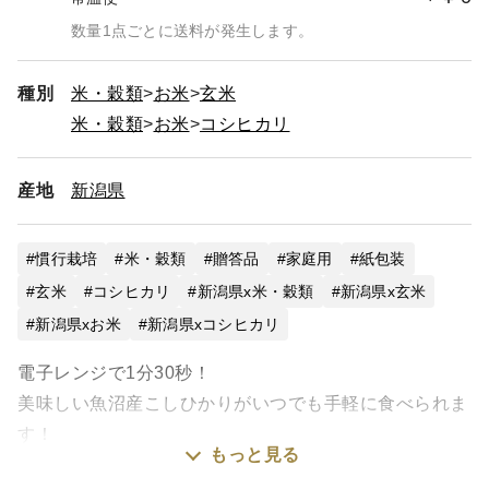
数量1点ごとに送料が発生します。
種別
米・穀類
お米
玄米
米・穀類
お米
コシヒカリ
産地
新潟県
慣行栽培
米・穀類
贈答品
家庭用
紙包装
玄米
コシヒカリ
新潟県x米・穀類
新潟県x玄米
新潟県xお米
新潟県xコシヒカリ
電子レンジで1分30秒！
美味しい魚沼産こしひかりがいつでも手軽に食べられま
す！
もっと見る