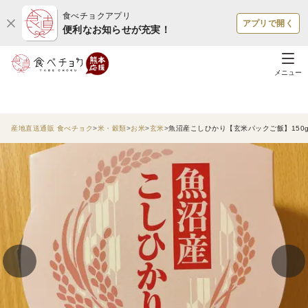
食べチョクアプリ
アプリで開く
便利なお知らせが充実！
メニュー
産地直送通販 食べチョク
米・穀類
お米
玄米
魚沼産こしひかり【玄米パックご飯】150g