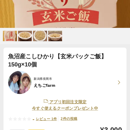
魚沼産こしひかり【玄米パックご飯】
150g×10個
新潟県長岡市
えちごfarm
アプリ初回注文限定
今すぐ使えるクーポンプレゼント中
-
2件の投稿
レビュー 1件
¥
3,000