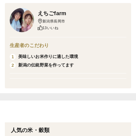
令和7年産の魚沼産こしひかりを使って、
パックご飯では珍しい玄米で炊き上げました！
えちごfarm
こしひかりの甘さはそのままに、玄米のプチっとモチっ
新潟県長岡市
とした食感をお楽しみいただけます。
13いいね
炊き方にもこだわっているので、パサつきやゴワつきを
感じることもありません。
生産者のこだわり
温めた後、よくほぐしてからお召し上がりください。
美味しいお米作りに適した環境
1
新潟の伝統野菜を作ってます
2
ご飯を炊く時間がない時、備蓄用や贈り物にもおすすめ
です！
ぜひご賞味ください。
賞味期限 2026年11月
人気の米・穀類