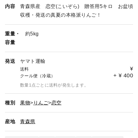
内容
青森県産 恋空(こいぞら) 贈答用5キロ お盆頃
収穫・発送の真夏の本格派りんご！
重量・
約5kg
容量
発送
ヤマト運輸
¥
送料
+
¥
400
クール便（冷蔵）
数量1点ごとに送料が発生します。
種別
果物
りんご
恋空
産地
青森県