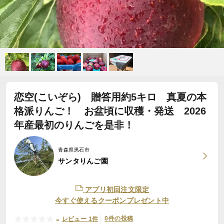
恋空(こいぞら) 贈答用約5キロ 真夏の本
格派りんご！ お盆頃に収穫・発送 2026
年産最初のりんごを是非！
青森県黒石市
サンタりんご園
アプリ初回注文限定
今すぐ使えるクーポンプレゼント中
-
0件の投稿
レビュー 1件