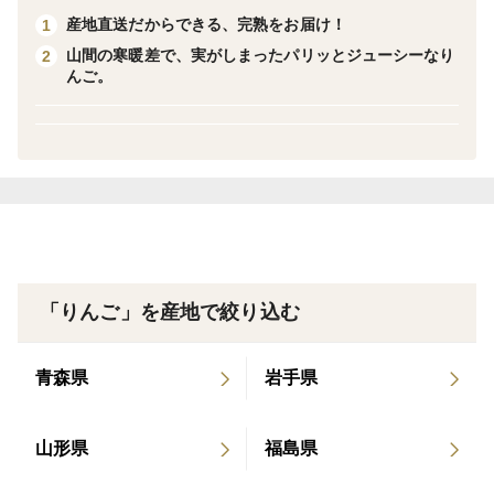
南八甲田の麓の山間の当園は、豊富な雪解け水と、昼夜
産地直送だからできる、完熟をお届け！
1
の寒暖差で、実がギュッとしまった美味しいりんごが獲
山間の寒暖差で、実がしまったパリッとジューシーなり
2
んご。
れる地域です。
品種の特徴
小ぶりでかわいらしく、味もしっかりとした、真夏の本
格派りんご。
産地直送だからこそ楽しめるりんごです。
食味・糖度の向上、日焼け防止のため、葉とらず栽培で
すので、色むらもあったりしますが、自然の芸術作品だ
と思い、お楽しみいただければと思います。
「りんご」を産地で絞り込む
青森県
岩手県
山形県
福島県