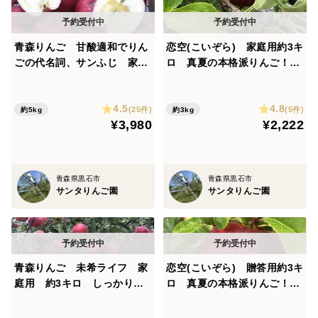
青森りんご 甘酸適和でりん
恋空(こいぞら) 家庭用約3キ
ごの代名詞、サンふじ 家庭
ロ 真夏の本格派りんご！
用 約５キロ 農家直送
お盆頃に収穫・発送 2026年
産最初のりんごを是非！
4.5
4.8
(25件)
(5件)
約5kg
約3kg
¥3,980
¥2,222
青森県黒石市
青森県黒石市
サンタりんご園
サンタりんご園
青森りんご 未希ライフ 家
恋空(こいぞら) 贈答用約3キ
庭用 約3キロ しっかりと
ロ 真夏の本格派りんご！
した食感で、玄人好みの夏り
お盆頃に収穫・発送 2026年
んご
産最初のりんごを是非！