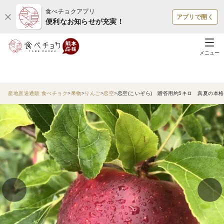
食べチョクアプリ
アプリで開く
便利なお知らせが充実！
メニュー
産地直送通販 食べチョク
果物
りんご
恋空
恋空(こいぞら) 贈答用約5キロ 真夏の本