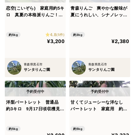
恋空(こいぞら) 家庭用約5キ
青森りんご 爽やかな酸味が
ロ 真夏の本格派りんご！
夏にうれしい、シナノレッ
お盆頃に収穫・発送 2026年
ド 家庭用 3キロ
産最初のりんごを是非！
4.8
(5件)
約5kg
約3kg
¥3,200
¥2,380
青森県黒石市
青森県黒石市
サンタりんご園
サンタりんご園
洋梨バートレット 普通品
甘くてジューシーな洋なし
約3キロ 9月17日頃収穫見込
バートレット 家庭用 約5
み 芳醇な香りと滑らかな舌
キロ
触り 農家直送の限定品
約5kg
約5kg