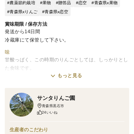
農薬節約栽培
果物
贈答品
恋空
青森県x果物
青森県xりんご
青森県x恋空
賞味期限 / 保存方法
発送から14日間
冷蔵庫にて保管して下さい。
味
甘酸っぱく、この時期のりんごとしては、しっかりとし
た食味です。
栽培・生産のこだわり
もっと見る
青森県でつくられた品種で、極早生の品種です。この時
期の品種は足が速くあまり流通しない希少品種ですの
サンタりんご園
で、もぎたてを産地直送で味わっていただきたいです。
青森県黒石市
農薬は慣行栽培の7割ほどの使用に抑え、自然の味を引
24いいね
き出すために、無肥料で育てています。除草剤も不使用
です。
生産者のこだわり
産地の特徴