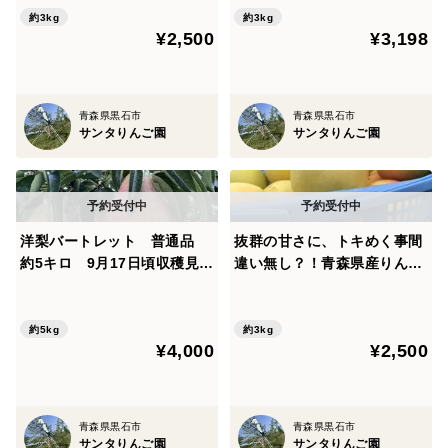
約3kg
約3kg
¥2,500
¥3,198
青森県黒石市
青森県黒石市
サンタりんご園
サンタりんご園
洋梨バートレット 普通品
抜群の甘さに、トキめく事間
約5キロ 9月17日頃収穫見込
違い無し？！青森県産りん
み 芳醇な香りと滑らかな舌
ご トキ 家庭用 約３キロ
触り 農家直送の限定品
約5kg
約3kg
¥4,000
¥2,500
青森県黒石市
青森県黒石市
サンタりんご園
サンタりんご園