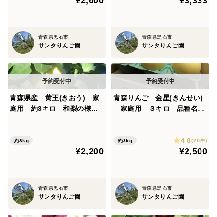
¥2,600
¥3,333
青森県黒石市
青森県黒石市
サンタりんご園
サンタりんご園
青森県産 黄王(きおう) 家
青森りんご 金星(きんせい)
庭用 約3キロ 和梨の様な
家庭用 ３キロ 品種名、
シャキシャキ食感の、軽やか
見た目と縁起が良く、甘いり
な甘さの夏りんご
んご！ 農家直送
4.8
(20件)
約3kg
約3kg
¥2,200
¥2,500
青森県黒石市
青森県黒石市
サンタりんご園
サンタりんご園