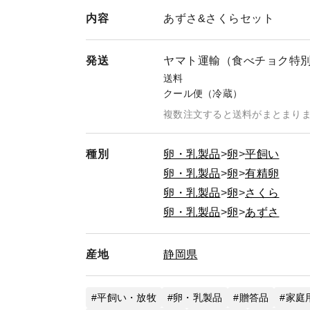
内容
あずさ&さくらセット
発送
ヤマト運輸（食べチョク特
送料
クール便（冷蔵）
複数注文すると送料がまとまり
種別
卵・乳製品
卵
平飼い
卵・乳製品
卵
有精卵
卵・乳製品
卵
さくら
卵・乳製品
卵
あずさ
産地
静岡県
平飼い・放牧
卵・乳製品
贈答品
家庭