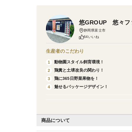
悠GROUP 悠々
静岡県富士市
64いいね
生産者のこだわり
動物園スタイル飼育環境！
1
鶏糞と土壌改良の関わり！
2
鶏に365日野菜果物を！
3
魅せるパッケージデザイン！
4
商品について