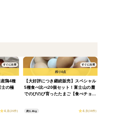
。
特権です
すぐに出荷
すぐに出荷
国産鶏4種
【大好評につき継続販売】スペシャル
富士の極
5種食べ比べ20個セット！富士山の麓
でのびのび育ったたまご【食べチョク
アワード入賞】
4.8
4.9
(26件)
(38件)
約1.4kg