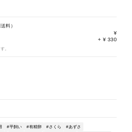
別送料）
¥
+
¥
330
ます。
用
平飼い
有精卵
さくら
あずさ