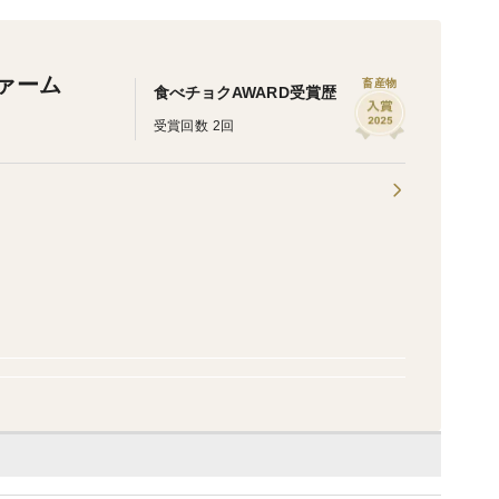
ファーム
畜産物
食べチョクAWARD受賞歴
受賞回数 2回