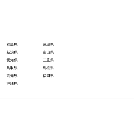
ない
おります。
福島県
茨城県
コケコが
新潟県
富山県
飲水して
愛知県
三重県
バーです
鳥取県
島根県
高知県
福岡県
沖縄県
としても与えております。
直結なのです
ーーーーーー
排泄される