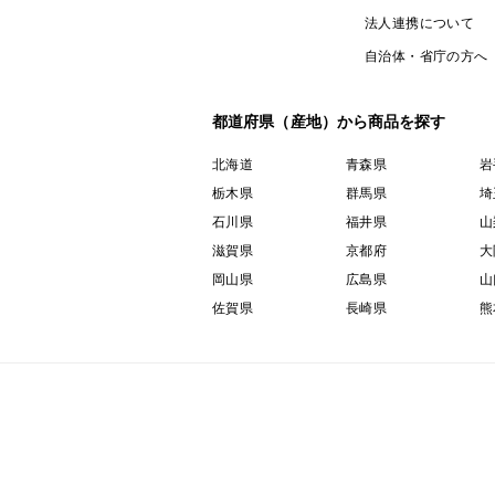
法人連携について
自治体・省庁の方へ
都道府県（産地）から商品を探す
北海道
青森県
岩
栃木県
群馬県
埼
石川県
福井県
山
滋賀県
京都府
大
岡山県
広島県
山
佐賀県
長崎県
熊