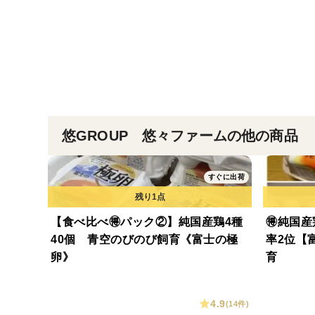
悠GROUP 悠々ファームの他の商品
すぐに出荷
【食べ比べ🉐パック②】純国産鶏4種
🉐純国産
40個 青空のびのび飼育《富士の極
率2位【
卵》
育
4.9
(14件)