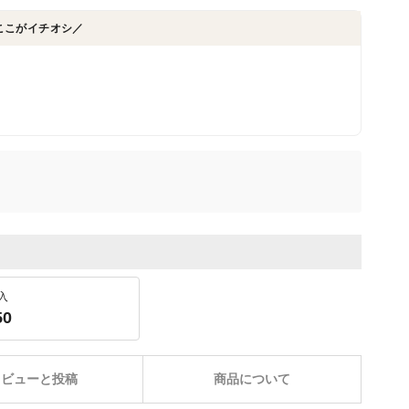
ここがイチオシ／
入
50
レビューと投稿
商品について