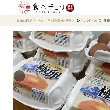
産地直送通販 食べチョク
卵・乳製品
卵
平飼い
【あずさく🉐パック②】純国