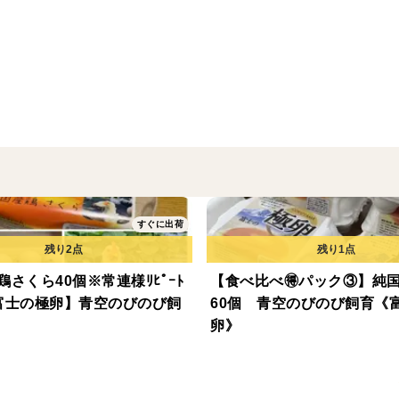
純国産鶏のあずさ＆さくらの
40個のセットです
10個入りパックに各20個づつ×2となり
80サイズでの発送となります
ーーーーーーーーーーーーーーーーー
悠々ファームは他業者ではまずあり得ない
当日の朝採卵した物を発送する新鮮卵です
※当日物出荷は小規模だからこそ成しえる
すぐに出荷
ーーーーーーーーーーーーーーーーー
賞味期限は採卵日より2週間となっており
鶏さくら40個※常連様ﾘﾋﾟｰﾄ
【食べ比べ🉐パック③】純
富士の極卵】青空のびのび飼
採卵日は当日毎に印字しております。
60個 青空のびのび飼育《
卵》
保存方法は10℃以下で要冷蔵にて
お願い致します