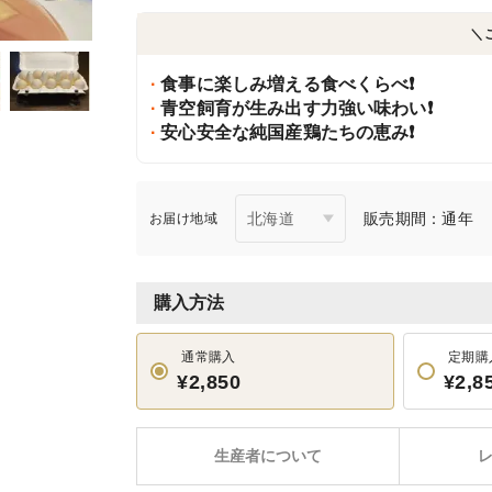
＼
食事に楽しみ増える食べくらべ❗️
青空飼育が生み出す力強い味わい❗️
安心安全な純国産鶏たちの恵み❗️
販売期間：通年
お届け地域
購入方法
通常購入
定期購
¥2,850
¥2,8
生産者について