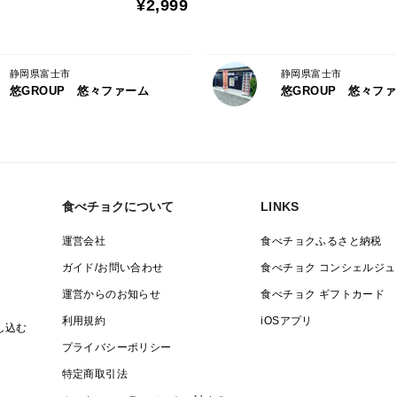
ーーーーーーーーーーーーーーーーーー
¥2,999
悠々ファームでは
クチクラ層(細菌感染の保護膜)を取る行為
静岡県富士市
静岡県富士市
または無数の微穴より水分流入する行為は
悠GROUP 悠々ファーム
悠GROUP 悠々フ
タブーとし、洗卵はしておりません。乾拭
しております事、ご了承下さい。
※こちらも小規模だからこそ成しえる特権
ーーーーーーーーーーーーーーーーーー
食べチョクについて
LINKS
我がファームの事をより知って頂くために
運営会社
食べチョクふるさと納税
SNSにてご覧頂く事も可能です
ガイド/お問い合わせ
食べチョク コンシェルジュ
運営からのお知らせ
食べチョク ギフトカード
webｻｲﾄ 【
http://yuuyuufarm.info
】
利用規約
iOSアプリ
Instagram 【
https://www.instagram.co
し込む
プライバシーポリシー
地域ﾎﾟｰﾀﾙｻｲﾄ 【
https://is.gd/Jp9p6o
】
特定商取引法
LINE公式 【
https://lin.ee/coZMul