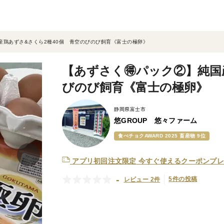
産鶏あずさ&さくら2種40個 青空のびのび飼育《富士の極卵》
【あずさく🉐パック②】純国
びのび飼育《富士の極卵》
静岡県富士市
悠GROUP 悠々ファーム
食べチョクAWARD 2025 畜産物 9位
アプリ初回注文限定
今すぐ使えるクーポンプレ
-
5件の投稿
レビュー 2件