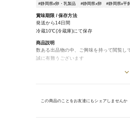
静岡県x卵・乳製品
静岡県x卵
静岡県x平
賞味期限 / 保存方法
発送から14日間
冷蔵10℃(冷蔵庫)にて保存
商品説明
数ある出品物の中、ご興味を持って閲覧し
誠に有難うございます
富士山の麓、静岡県は富士市の
北には富士山を展望、南には駿河湾一望の
絶景ポイントにて拠点を構え
のびのび青空飼育にて養鶏を営んでいる
この商品のことをお友達にもシェアしませんか
悠GROUP 悠々ファームです
こちらの出品卵は