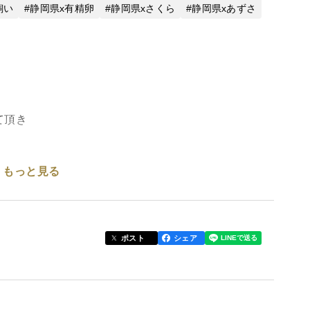
飼い
静岡県x有精卵
静岡県xさくら
静岡県xあずさ
て頂き
もっと見る
ポスト
シェア