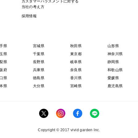
カスタマーハラスメントに対する
当社の考え方
◉コケコのご飯には、輸入市販資料には頼ら
採用情報
農薬不使用(PHF)のとうもろこしを使って
おがこやふすま、魚粉、米糠や燻炭、蠣殻
塩や酵母菌などを自社配合し与えています
手県
宮城県
秋田県
山形県
◉水は富士山簡易湧水を、蛇口をバルブ化し
玉県
千葉県
東京都
神奈川県
飲んだ分だけ補充されるシステムを作り、
梨県
長野県
岐阜県
静岡県
阪府
兵庫県
いる為、言うならばコケコウォーターサー
奈良県
和歌山県
口県
徳島県
香川県
愛媛県
本県
大分県
宮崎県
鹿児島県
◉野菜や緑餌(野草)は365日、常時補助食
※コケコの食事&水 ＝ たまごの成分に
ーーーーーーーーーーーーーーーーーーー
Copyright © 2017 vivid garden Inc.
◾️養鶏内の環境は清潔、無臭をもっとうに