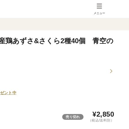
メニュー
産鶏あずさ&さくら2種40個 青空の
ゼント中
¥
2,850
売り切れ
（税込/送料別）