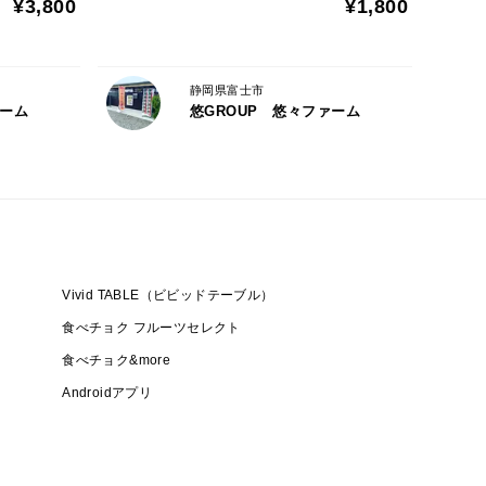
¥3,800
¥1,800
、
静岡県富士市
ァーム
悠GROUP 悠々ファーム
きのみと
です
Vivid TABLE（ビビッドテーブル）
食べチョク フルーツセレクト
食べチョク&more
Androidアプリ
m/yuu_yuufarm/
】
ar】※お問い合わせに便利です