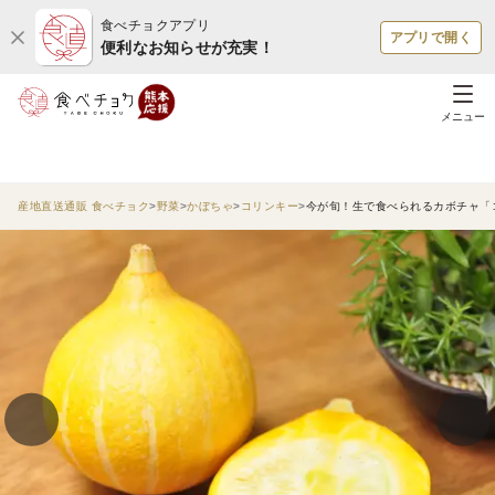
食べチョクアプリ
アプリで開く
便利なお知らせが充実！
メニュー
産地直送通販 食べチョク
野菜
かぼちゃ
コリンキー
今が旬！生で食べられるカボチャ「コ