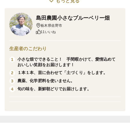
もっと見る
今年も、おいしい笑顔をお届けします！
お届けは、収穫に合わせての出荷となります。
島田農園小さなブルーベリー畑
よろしくお願い致します。
栃木県佐野市
11いいね
味
生産者のこだわり
・コリコリとした食感！くせのない味！
鮮やかな黄色がきれいなコリンキーは、生で食べられ
小さな畑でできること！ 手間暇かけて、愛情込めて
1
おいしい笑顔をお届けします！
る
１本１本、苗に合わせて「土づくり」をします。
2
カボチャです。まずは、サラダやマリネでどうぞ！
農薬、化学肥料を使いません。
3
ピクルスや漬物にも。またベーコンやニンニクとの炒
旬の味を、新鮮朝どりでお届けします。
4
め物
もおいしいです。
さらに、ポタージュ、ジャム、きんぴらなどもどう
ぞ！