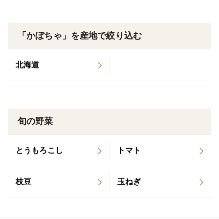
栽培・生産のこだわり
・農薬、化学肥料を使わず、土にこだわって栽培してい
ます。
「かぼちゃ」を産地で絞り込む
・当園は、ブルーベリーを中心に少量多品種栽培をして
いま
北海道
す。
一度にたくさんの出荷はできませんが、週単位で新鮮
な果
物、野菜をお届けします。
旬の野菜
・当園では、一個が約500g～700g位のものを収穫し出
荷して
います。
とうもろこし
トマト
・新鮮で、きれいな黄色い色のコリンキーをお届けでき
ること
枝豆
玉ねぎ
を目指しています。
産地の特徴