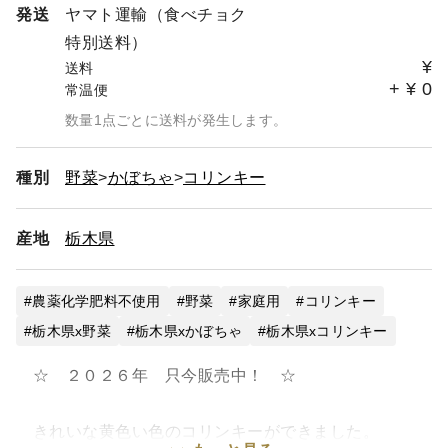
発送
ヤマト運輸（食べチョク
特別送料）
¥
送料
+
¥
0
常温便
数量1点ごとに送料が発生します。
種別
野菜
かぼちゃ
コリンキー
産地
栃木県
農薬化学肥料不使用
野菜
家庭用
コリンキー
栃木県x野菜
栃木県xかぼちゃ
栃木県xコリンキー
☆ ２０２６年 只今販売中！ ☆
きれいな黄色い色のコリンキーができました。