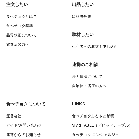
注文したい
出品したい
温でも長く保存することができます。
食べチョクとは？
出品者募集
食べチョク基準
取材したい
品質保証について
飲食店の方へ
生産者への取材を申し込む
連携のご相談
法人連携について
自治体・省庁の方へ
食べチョクについて
LINKS
運営会社
食べチョクふるさと納税
ガイド/お問い合わせ
Vivid TABLE（ビビッドテーブル）
運営からのお知らせ
食べチョク コンシェルジュ