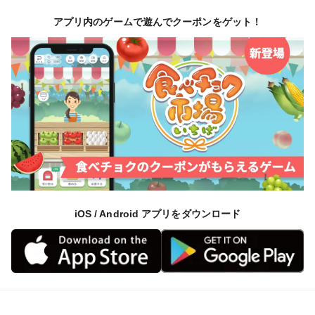
・イチゴ王国栃木県。付近にはイチゴハウスが並び、こ
アプリ内のゲームで遊んでクーポンをゲット！
の時
期、田んぼではカエルの合唱がにぎやかです。
品種の特徴
・一般のカボチャと異なり、完熟させず未熟果の状態で
収穫す
るコリンキー。初めは鮮やかなレモン色ですが、徐々
に黄色
に、更にオレンジ色へと色が濃くなっていき、皮も
徐々に硬
iOS / Android アプリをダウンロード
くなっていきます。色が濃くなるにつれ、徐々に甘味
が増し
ていきます。
風通しの良い冷暗所に置くことで、一般のカボチャ同
様、常