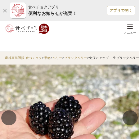
食べチョクアプリ
アプリで開く
便利なお知らせが充実！
メニュー
産地直送通販 食べチョク
果物
ベリー
ブラックベリー
免疫力アップ! 生ブラックベリー5