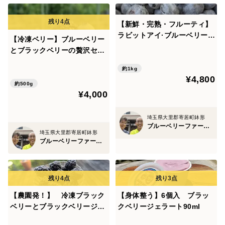
【新鮮・完熟・フルーティ】
ラビットアイ·ブルーベリー1
【冷凍ベリー】ブルーベリー
kg
とブラックベリーの贅沢セッ
ト（500g）
約1kg
¥4,800
約500g
¥4,000
埼玉県大里郡寄居町鉢形
ブルーベリーファームKEYANOKI
埼玉県大里郡寄居町鉢形
ブルーベリーファームKEYANOKI
【農園発！】 冷凍ブラック
【身体整う】6個入 ブラッ
ベリーとブラックベリージェ
クベリージェラート90ml
ラート4個セット