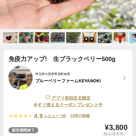
免疫力アップ! 生ブラックベリー500g
埼玉県大里郡寄居町鉢形
ブルーベリーファームKEYANOKI
アプリ初回注文限定
今すぐ使えるクーポンプレゼント中
4.9
10件の投稿
レビュー 7件
¥
3,800
販売期間終了
（税込/送料別）