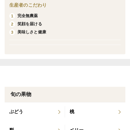
栽培だから。そして当農園は除草剤を一滴も使用せず、
生産者のこだわり
すべて手作業で果樹の管理を行なっています。
完全無農薬
1
笑顔を届ける
2
〈品種-栄養価〉
美味しさと健康
3
ブラックベリーの栄養価はとても優れていて、ビタミ
ン、ミネラル、クエン酸、ペクチンなどによる抗酸化作
用とエラグ酸による美白作用など、健康とキレイの両方
を叶えてくれるフルーツです。
〈お願い〉
生のブラックベリーは日持ちがしません。ご購入頂ける
方は埼玉県からの発送で、翌日お受取りが可能の方とな
旬の果物
ります。
ヤマト運輸ホームぺージよりお調べいただき到着日数を
ぶどう
桃
ご確認をお願い致します。