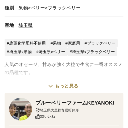
種別
果物
ベリー
ブラックベリー
産地
埼玉県
農薬化学肥料不使用
果物
家庭用
ブラックベリー
埼玉県x果物
埼玉県xベリー
埼玉県xブラックベリー
人気のオセージ、甘みが強く大粒で生食に一番オススメ
の品種です。
もっと見る
アメリカ登録品種で許可を得て栽培しています。在来種
とは違った風味をご賞味ください。
ブルーベリーファームKEYANOKI
埼玉県大里郡寄居町鉢形
〈栽培のこだわり＞
33いいね
収穫したその場でほおばれるのは農薬、化学肥料不使用