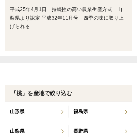
山梨の場合
平成25年4月1日 持続性の高い農業生産方式 山
梨県より認定 平成32年11月号 四季の味に取り上
桃・葡萄を栽培する
げられる
農家さん多いです
ちなみに
路地栽培のぶどう
と言うのは
「桃」を産地で絞り込む
8月中ぐらいから
出荷が始まります
山形県
福島県
なので
山梨県
長野県