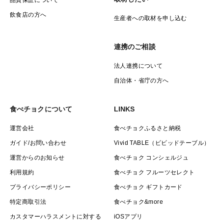
品質保証について
私が桃たべた〜い^^
飲食店の方へ
生産者への取材を申し込む
と言う方
連携のご相談
ご注文お待ちしております
法人連携について
自治体・省庁の方へ
追伸：
桃は高温障害と言って
食べチョクについて
LINKS
日中の温度が40度近く
加えて25度以上の熱帯夜
運営会社
食べチョクふるさと納税
続くと甘くなるのをやめる
ガイド/お問い合わせ
Vivid TABLE（ビビッドテーブル）
ことがあります
運営からのお知らせ
食べチョク コンシェルジュ
利用規約
食べチョク フルーツセレクト
追追伸：
プライバシーポリシー
食べチョク ギフトカード
ヒトと環境にやさしい
特定商取引法
食べチョク&more
SDGsであるEM農法
カスタマーハラスメントに対する
iOSアプリ