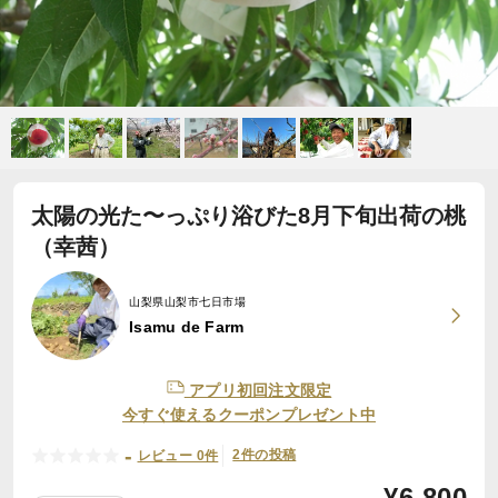
太陽の光た〜っぷり浴びた8月下旬出荷の桃
（幸茜）
山梨県山梨市七日市場
Isamu de Farm
アプリ初回注文限定
今すぐ使えるクーポンプレゼント中
-
2件の投稿
レビュー 0件
¥
6,800