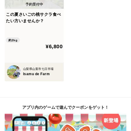
黄桃
この夏さいごの桃サクラ食べ
たい方いませんか？
などもあります
約2kg
ちなみに
¥6,800
8月中旬〜9月頭
山梨県山梨市七日市場
Isamu de Farm
出荷の幸茜
と言う品種
アプリ内のゲームで遊んでクーポンをゲット！
ご存知かなぁ？
太陽の光