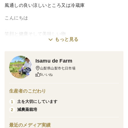
風通しの良い涼しいところ又は冷蔵庫
こんにちは
笑顔と健康そして美味しい物
もっと見る
お届けする山梨で４台続く
桃農家
Isamu de Farm
Isamu de Farm 手島です
山梨県山梨市七日市場
5いいね
コレは
生産者のこだわり
農家の都合
土を大切にしています
1
減農薬栽培
2
何ですが
最近のメディア実績