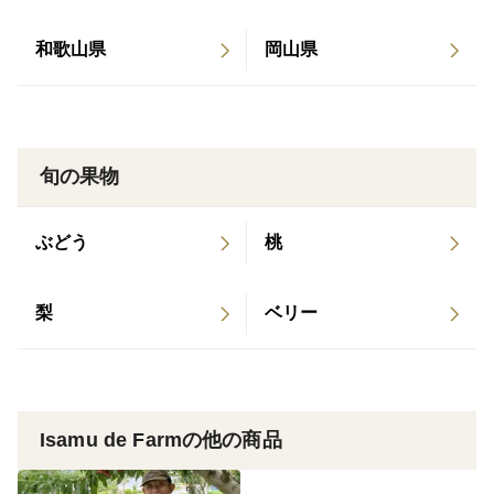
個人経営の農家さんだと
桃・葡萄の両方の出荷
和歌山県
岡山県
重なると手が足りません
そこで
旬の果物
桃の出荷はお盆前が最盛期
ぶどう
桃
なんです
梨
ベリー
でも
実際は9月下旬
Isamu de Farmの他の商品
10月あたま位まで
出荷する品種