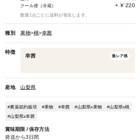
+
¥
220
クール便（冷蔵）
数量1点ごとに送料が発生します。
種別
果物
桃
幸茜
特徴
幸茜
激レア桃
産地
山梨県
農薬節約栽培
果物
幸茜
山梨県x果物
山梨県x桃
山梨県x幸茜
賞味期限 / 保存方法
発送から3日間