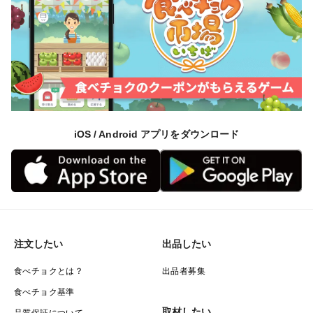
たっぷり浴び
桃いろと言うより
少し濃い赤
果肉は硬め
iOS / Android アプリをダウンロード
甘みはもちろん
食べた満足感
あります
注文したい
出品したい
プレゼントにも良い
食べチョクとは？
出品者募集
ですが
食べチョク基準
取材したい