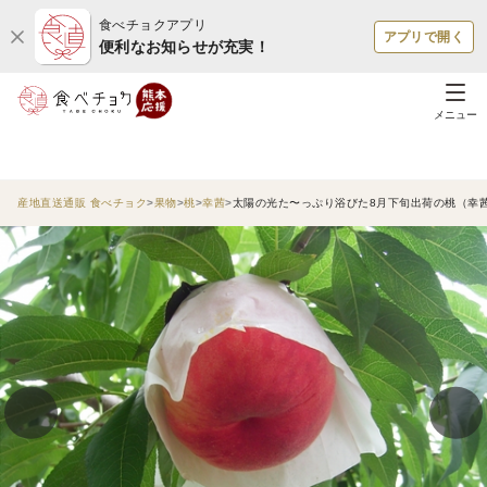
食べチョクアプリ
アプリで開く
便利なお知らせが充実！
メニュー
産地直送通販 食べチョク
果物
桃
幸茜
太陽の光た〜っぷり浴びた8月下旬出荷の桃（幸