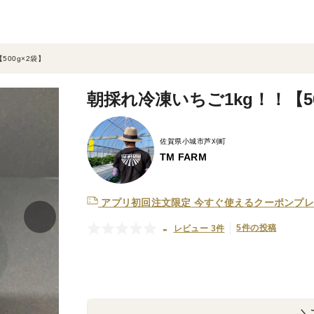
500g×2袋】
朝採れ冷凍いちご1kg！！【50
佐賀県小城市芦刈町
TM FARM
アプリ初回注文限定
今すぐ使えるクーポンプレ
-
5件の投稿
レビュー 3件
＼