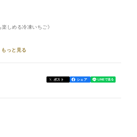
も楽しめる冷凍いちご》
もっと見る
の新鮮ないちごを急速冷凍してお届けします！！
ポスト
シェア
そのまま急速冷凍しております。
、スムージーやシャーベットなどアレンジも豊富に食