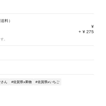
別送料）
¥
+
¥
275
ます。
ごさん
佐賀県x果物
佐賀県xいちご