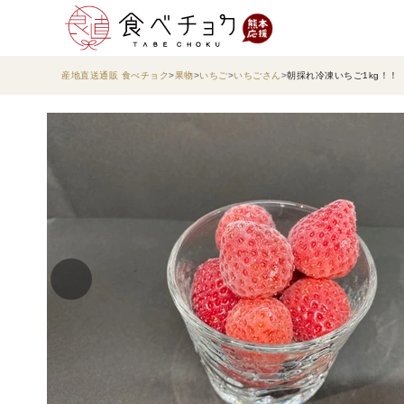
産地直送通販 食べチョク
果物
いちご
いちごさん
朝採れ冷凍いちご1kg！！【