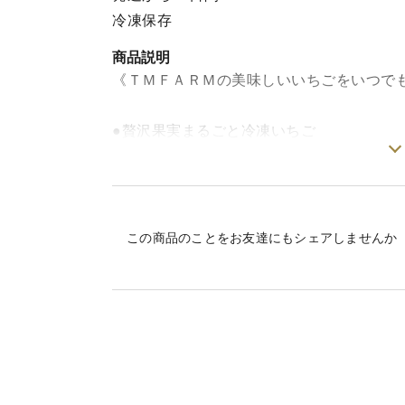
冷凍保存
商品説明
《ＴＭＦＡＲＭの美味しいいちごをいつで
●贅沢果実まるごと冷凍いちご
佐賀県産『いちごさん(1kｇ)』…朝採れ
食べやすく500gづつに個包装してます。
この商品のことをお友達にもシェアしませんか
収穫時期の朝採れいちごのヘタを取り鮮度
そのままはもちろん氷いちご、トッピング
べられます。