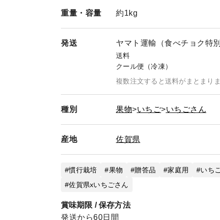
重量・
容量
約1kg
発送
ヤマト運輸（食べチョク特
送料
クール便（冷凍）
複数注文すると送料がまとまり
種別
果物
いちご
いちごさん
産地
佐賀県
慣行栽培
果物
贈答品
家庭用
いち
佐賀県xいちごさん
賞味期限 / 保存方法
発送から60日間