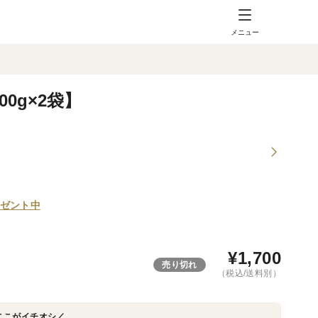
メニュー
0g×2袋】
ゼント中
¥
1,700
売り切れ
（税込/送料別）
ここがイチオシ／