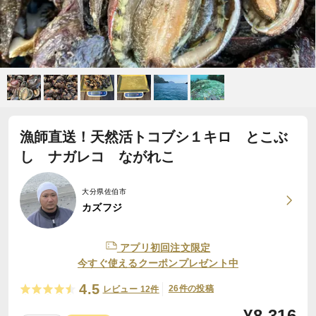
漁師直送！天然活トコブシ１キロ とこぶ
し ナガレコ ながれこ
大分県佐伯市
カズフジ
アプリ初回注文限定
今すぐ使えるクーポンプレゼント中
4.5
26件の投稿
レビュー 12件
¥
8,316