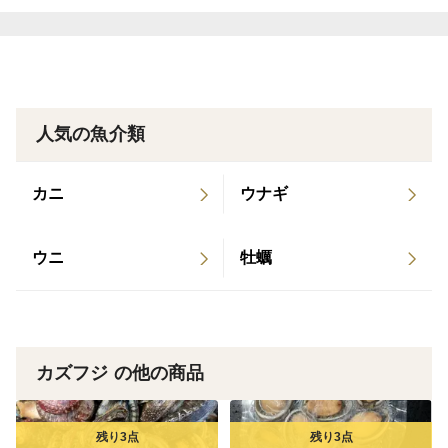
のでご了承下さい。鮮度に問題ありません。
ヤマト運輸のクール便での発送になります
人気の魚介類
賞味期限 到着から２日以内
生モノですのでお早めにお召し上がりさ下さい。
カニ
ウナギ
加熱してお召し上がり下さい。
ウニ
牡蠣
保存方法 冷蔵庫で保存
ご希望のお届け希望日時がございましたら、質問して下
さい。
カズフジ の他の商品
北海道、沖縄、一部離島は発送できません。ご了承下さ
い。