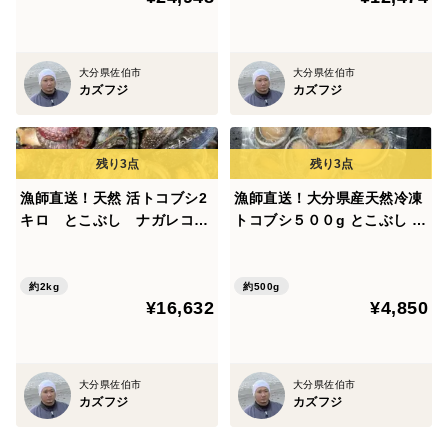
大分県佐伯市
大分県佐伯市
カズフジ
カズフジ
漁師直送！天然 活トコブシ2
漁師直送！大分県産天然冷凍
キロ とこぶし ナガレコ
トコブシ５００g とこぶし ナ
ながれこ
ガレコ ながれこ
約2kg
約500g
¥16,632
¥4,850
大分県佐伯市
大分県佐伯市
カズフジ
カズフジ