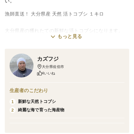
い。
漁師直送！ 大分県産 天然 活トコブシ １キロ
大分県産の獲れたての新鮮な活トコブシになります。
もっと見る
サイズ混合になります。【１個１５〜７０グラムがラン
ダムに入っています。】
カズフジ
大分県佐伯市
サイズと個数はご指定できませので、ご了承下さい。
4いいね
３枚目の画像は参考画像になります。
生産者のこだわり
新鮮な天然トコブシ
1
バター炒め、煮付けがオススメです。
綺麗な海で育った海産物
2
加熱してお召し上がり下さい。
生きた状態で発送致しますが、生きて届かない事が多い