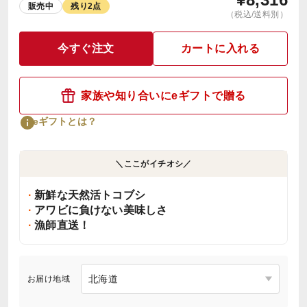
販売中
残り2点
（税込/送料別）
今すぐ注文
カートに入れる
家族や知り合いにeギフトで贈る
eギフトとは？
＼ここがイチオシ／
新鮮な天然活トコブシ
アワビに負けない美味しさ
漁師直送！
お届け地域