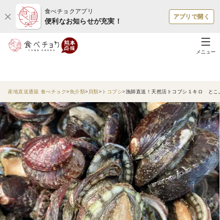
食べチョクアプリ
アプリで開く
便利なお知らせが充実！
メニュー
産地直送通販 食べチョク
魚介類
貝類
トコブシ
漁師直送！天然活トコブシ１キロ とこ