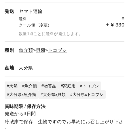
発送
ヤマト運輸
¥
送料
+
¥
330
クール便（冷蔵）
数量1点ごとに送料が発生します。
種別
魚介類
貝類
トコブシ
産地
大分県
天然
魚介類
贈答品
家庭用
トコブシ
大分県x魚介類
大分県x貝類
大分県xトコブシ
賞味期限 / 保存方法
発送から3日間
冷蔵庫で保存 生物ですのでお早めにお召し上がり下さ