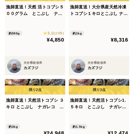
漁師直送！天然 活トコブシ５
漁師直送！大分県産天然冷凍
００グラム とこぶし ナガ
トコブシ１キロとこぶし ナガ
レコ ながれこ
レコ ながれこ
お気軽にご質問下さい。
5.0
(23件)
約500g
約1kg
宜しくお願い致します。
¥4,850
¥8,316
大分県佐伯市
大分県佐伯市
カズフジ
カズフジ
漁師直送！天然活トコブシ ３
漁師直送！天然活トコブシ1.
キロ とこぶし ナガレコ な
５キロ とこぶし ナガレ
がれこ
コ ながれこ
約3kg
約1.5kg
¥24,948
¥12,474