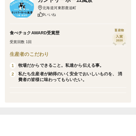
自社牧場の生乳を使ったカントリーホーム風景自慢の
北海道河東郡鹿追町
ヨーグルト
9いいね
【草原のヨーグルト でーでーぽっぽ】はノンホモタイ
畜産物
食べチョクAWARD受賞歴
プで作るためクリーミーで、しっかりとした口当たり
受賞回数 1回
と、すっきりとした後味が特徴です。
生産者のこだわり
生乳本来の味わいと、ほのかな酸味のプレーンタイプは
牧場だからできること。私達から伝える事。
1
そのまま食べて頂いたり、果物や蜂蜜などの甘味料と相
私たち生産者が納得のいく安全でおいしいものを、 消
2
費者の皆様に味わってもらいたい。
性抜群です。
スイーツのような味わいが特徴のセミスイートタイプは
そのまま食べて頂くのがおすすめですが、果物などと食
べて頂いても相性抜群です！！
その他ナッツやドライフルーツなどとお召し上がり頂い