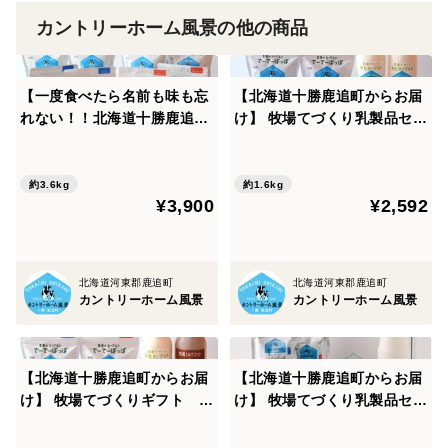
ても美味しく召し上がれます。
カントリーホーム風景の他の商品
【一度食べたら名前も味も忘
【北海道十勝鹿追町からお届
～賞味期限～
れない！！北海道十勝鹿追町
け】 牧場てづくり乳製品セッ
草原のヨーグルトでーでーぽっぽ 製造日より14日間
からお届け】 草原のヨーグル
ト 『テラ』
ト でーでーぽっぽ（プレー
ン／セミスイート）8個セッ
ご到着時は上記よりー3日程度の賞味期限となります
約3.6kg
約1.6kg
¥3,900
¥2,592
ト
＊プレーンのみ又はセミスイートのみご希望の方は備考
欄にご記入ください。ご要望通りに対応いたします。
北海道河東郡鹿追町
北海道河東郡鹿追町
カントリーホーム風景
カントリーホーム風景
【北海道十勝鹿追町からお届
【北海道十勝鹿追町からお届
け】 牧場てづくりギフト
け】 牧場てづくり乳製品セッ
『ウタリ』
ト 『メラ』