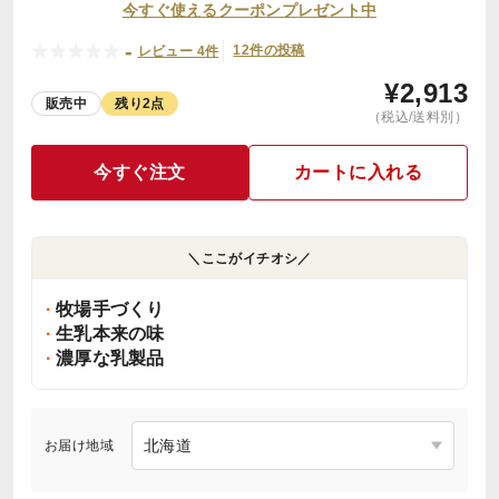
今すぐ使えるクーポンプレゼント中
-
12件の投稿
レビュー 4件
¥
2,913
販売中
残り2点
（税込/送料別）
今すぐ注文
カートに入れる
＼ここがイチオシ／
牧場手づくり
生乳本来の味
濃厚な乳製品
お届け地域