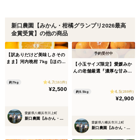
新口農園【みかん・柑橘グランプリ2026最高
金賞受賞】の他の商品
【訳ありだけど美味しさその
まま】河内晩柑 7kg【ほのか
【小玉サイズ限定】愛媛みか
な甘みに爽やかな酸味】
んの老舗厳選『濃厚な甘みと
程よい酸味』小玉みかん 5.5k
4.7
(161件)
約7kg
g【愛媛県川上産】【みか
¥2,500
4.5
ん・柑橘グランプリ2026最高
(288件)
約5.5kg
¥2,900
金賞受賞】
愛媛県八幡浜市川上町
新口農園【みかん・柑橘グランプリ2026最高金賞受賞】
愛媛県八幡浜市川上町
新口農園【みかん・柑橘グランプリ2026最高金賞受賞】