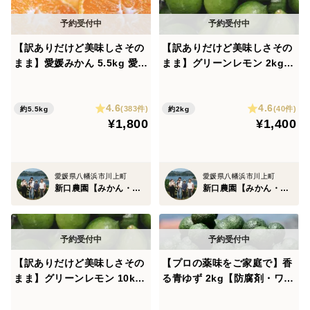
【訳ありだけど美味しさその
【訳ありだけど美味しさその
まま】愛媛みかん 5.5kg 愛媛
まま】グリーンレモン 2kg
県川上産【極早生】【みか
【防腐剤・ワックス不使用】
ん・柑橘グランプリ2026最高
種無し 璃の香
4.6
4.6
金賞受賞園】
(383件)
(40件)
約5.5kg
約2kg
¥1,800
¥1,400
愛媛県八幡浜市川上町
愛媛県八幡浜市川上町
新口農園【みかん・柑橘グランプリ2026最高金賞受賞】
新口農園【みかん・柑橘グランプリ2026最高金賞受賞】
【訳ありだけど美味しさその
【プロの薬味をご家庭で】香
まま】グリーンレモン 10kg
る青ゆず 2kg【防腐剤・ワッ
【防腐剤・ワックス不使用】
クス不使用】
種無し 璃の香