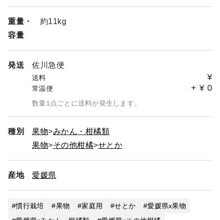
重量・
約11kg
容量
発送
佐川急便
¥
送料
+
¥
0
常温便
数量1点ごとに送料が発生します。
種別
果物
みかん・柑橘類
果物
その他柑橘
せとか
産地
愛媛県
慣行栽培
果物
家庭用
せとか
愛媛県x果物