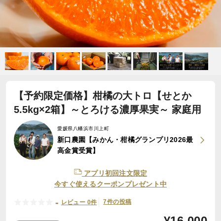
【予約限定価格】柑橘の大トロ【せとか
5.5kg×2箱】～とろける濃厚果実～ 家庭用
愛媛県八幡浜市川上町
新口農園【みかん・柑橘グランプリ2026最
高金賞受賞】
アプリ初回注文限定
今すぐ使えるクーポンプレゼント中
-
7件の投稿
レビュー 0件
¥
16,000