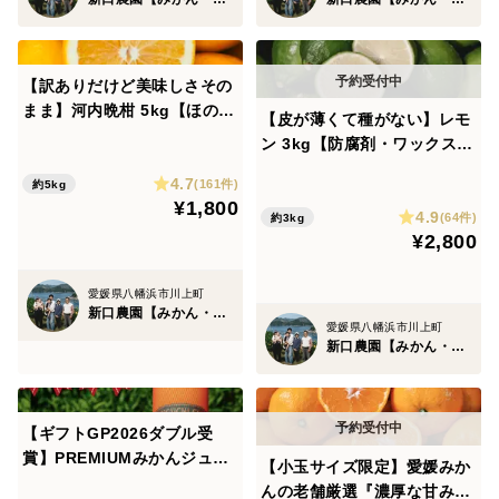
【訳ありだけど美味しさその
まま】河内晩柑 5kg【ほのか
【皮が薄くて種がない】レモ
な甘みに爽やかな酸味】
ン 3kg【防腐剤・ワックス不
使用】璃の香（家庭用) 国産
4.7
(161件)
約5kg
レモン
¥1,800
4.9
(64件)
約3kg
¥2,800
愛媛県八幡浜市川上町
新口農園【みかん・柑橘グランプリ2026最高金賞受賞】
愛媛県八幡浜市川上町
新口農園【みかん・柑橘グランプリ2026最高金賞受賞】
【ギフトGP2026ダブル受
賞】PREMIUMみかんジュー
【小玉サイズ限定】愛媛みか
ス（1000ml×2本）【夏ギフ
んの老舗厳選『濃厚な甘みと