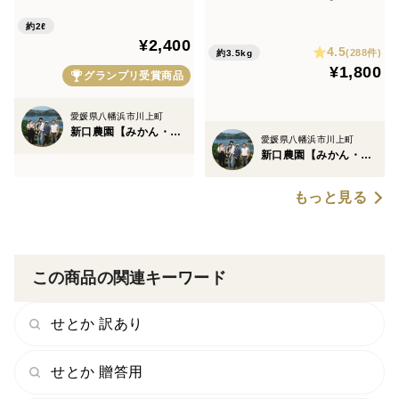
ト】100％ストレート
程よい酸味』小玉みかん 3.5k
約2ℓ
g【愛媛県川上産】【みか
¥2,400
4.5
ん・柑橘グランプリ2026最高
(288件)
約3.5kg
¥1,800
金賞受賞】
グランプリ受賞商品
愛媛県八幡浜市川上町
新口農園【みかん・柑橘グランプリ2026最高金賞受賞】
愛媛県八幡浜市川上町
新口農園【みかん・柑橘グランプリ2026最高金賞受賞】
もっと見る
この商品の関連キーワード
せとか 訳あり
せとか 贈答用