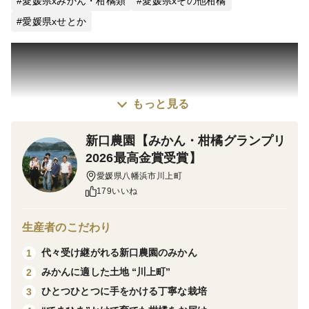
愛媛県xみかん・柑橘類
愛媛県xその他柑橘
愛媛県xせとか
もっと見る
新口農園【みかん・柑橘グランプリ
2026最高金賞受賞】
愛媛県八幡浜市川上町
179いいね
「せとか」は、柑橘の大トロとも呼ばれる希少品種で
す。
生産者のこだわり
極薄の皮の中には、とろけるような果肉と濃厚な果汁が
代々受け継がれる新口農園のみかん
1
ぎっしり。ひと房ひと房がやわらかく口に残りにくいた
みかんに適した土地 “川上町”
2
め、ジューシーな果肉をそのまま味わっていただけま
ひとつひとつに手をかける丁寧な栽培
3
す。