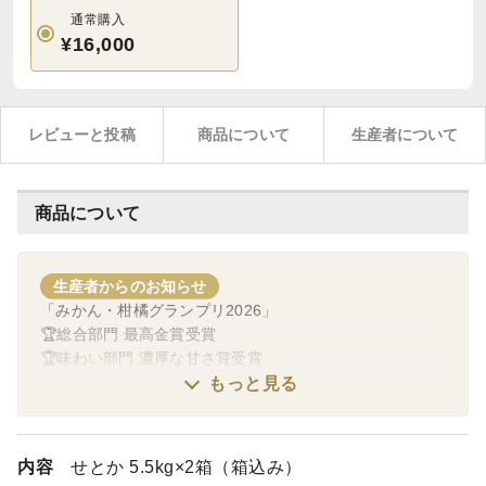
通常購入
¥16,000
レビューと投稿
商品について
生産者について
商品について
生産者からのお知らせ
「みかん・柑橘グランプリ2026」
🏆総合部門 最高金賞受賞
🏆味わい部門 濃厚な甘さ賞受賞
もっと見る
「クラフトギフトグランプリ2026」
🏆ありがとうが伝わるギフト賞
🏆果物好きに贈りたい賞
内容
せとか 5.5kg×2箱（箱込み）