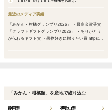
“てまひま”かけて育てた柑橘をお届け。
4
重みのある果実は食べ応えも十分で、一度口にすれば忘
最近のメディア実績
れられない豊かな味わい。贅沢なひとときをご家庭でお
楽しみください。
「みかん・柑橘グランプリ2026」 ・最高金賞受賞
「クラフトギフトグランプリ2026」 ・ありがとう
※数量に限りがございますので、なくなり次第終了とな
が伝わるギフト賞 ・果物好きに贈りたい賞 https://
ります。
www.tabechoku.com/feature_articles/kankitsu-gran
※品種の特性として、収穫直後は酸味が感じられること
dprix2026 https://www.tabechoku.com/feature_arti
があります。風通しの良い冷暗所で数日おいていただく
cles/craftgift-grandprix2026
と酸味が和らぎ、甘みが増してより美味しくお召し上が
りいただけます。
※重量：5.5kg×2箱（箱込み）
「みかん・柑橘類」を産地で絞り込む
★商品のご説明★
①大きさ、重さには多少の誤差がありますのでご了承下
静岡県
和歌山県