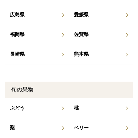
さい。
②ご家庭用となりますので変わった形のものや色が一部
広島県
愛媛県
薄いもの、軽い傷等が含まれる場合がございます。味に
は問題がございませんのでご理解の程よろしくお願い致
福岡県
佐賀県
します。
③輸送中に多少の傷みが発生する可能性があることをご
長崎県
熊本県
理解頂ければと思います。
④サイズ指定はお受け出来ませんのでご了承下さい。
⑤商品の写真は一例となります。箱に入っている数や大
きさ、形、色は時期により異なりますのでご了承下さ
旬の果物
い。
ぶどう
桃
梨
ベリー