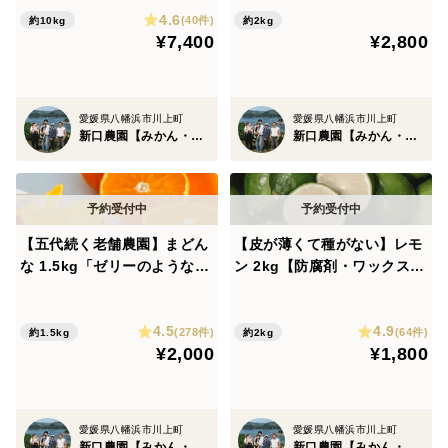
4.6
(40件)
約10kg
約2kg
¥7,400
¥2,800
愛媛県八幡浜市川上町
愛媛県八幡浜市川上町
新口農園【みかん・柑橘グランプリ2026最高金賞受賞】
新口農園【みかん・柑橘グランプリ2026最高金賞受賞】
【五代続く老舗農園】まどん
【皮が薄くて種がない】レモ
な 1.5kg「ゼリーのようなプ
ン 2kg【防腐剤・ワックス不
ルプル食感」【家庭用】【み
使用】璃の香（家庭用) 国産
かん・柑橘グランプリ2026最
レモン
4.5
4.9
高金賞受賞園】
(278件)
(64件)
約1.5kg
約2kg
¥2,000
¥1,800
愛媛県八幡浜市川上町
愛媛県八幡浜市川上町
新口農園【みかん・柑橘グランプリ2026最高金賞受賞】
新口農園【みかん・柑橘グランプリ2026最高金賞受賞】