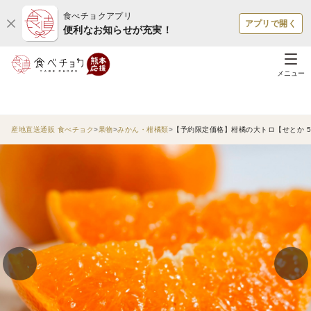
食べチョクアプリ
アプリで開く
便利なお知らせが充実！
メニュー
産地直送通販 食べチョク
果物
みかん・柑橘類
【予約限定価格】柑橘の大トロ【せとか 5.