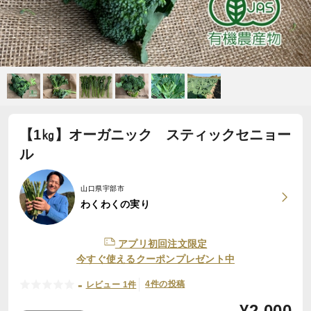
【1㎏】オーガニック スティックセニョー
ル
山口県宇部市
わくわくの実り
アプリ初回注文限定
今すぐ使えるクーポンプレゼント中
-
4件の投稿
レビュー 1件
¥
2,000