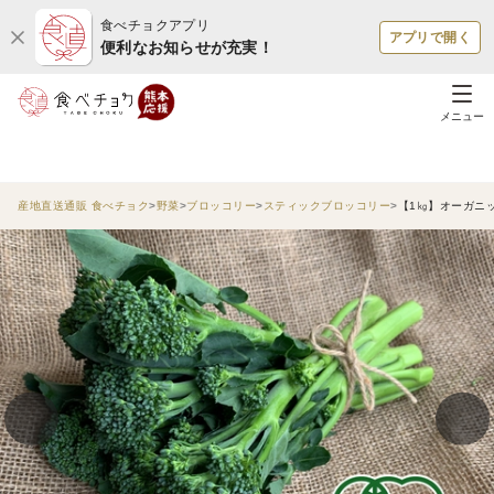
食べチョクアプリ
アプリで開く
便利なお知らせが充実！
メニュー
産地直送通販 食べチョク
野菜
ブロッコリー
スティックブロッコリー
【1㎏】オーガニ