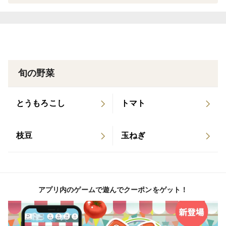
有機JAS栽培。
農薬・化学肥料・除草剤を使用せず栽培しております。
【産地の特徴】
南は、数キロ離れたところに瀬戸内海。
旬の野菜
北は、山間部へと続くのどかな農地。
傍には、流域に天然記念物の『万倉の大岩郷』がある有
とうもろこし
トマト
帆川が流れております。
枝豆
玉ねぎ
【保存方法など】
野菜室に袋のまま立てて、保存されることをお勧めいた
します。
アプリ内のゲームで遊んでクーポンをゲット！
【配送地域について】
一部離島への配送は、クール便がないため
お断りさせて頂く場合がございます。予めご了承くださ