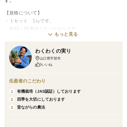
す。
【規格について】
・１セット 1㎏です。
・約40～50本ほど入っております。
もっと見る
・250ｇずつ１つの透明袋に入っております。
わくわくの実り
【味の特徴】
山口県宇部市
草木堆肥により育ったスティックセニョールは、
3いいね
ゆっくり成長するためきめが細かいです。
優しい自然な香りとすっきりとした後味と旨味がありま
生産者のこだわり
す。
有機栽培（JAS認証）しております
1
四季を大切にしております
2
加熱調理される場合は、
昔ながらの農法
3
形が崩れにくいのも特徴です。
【栽培方法】