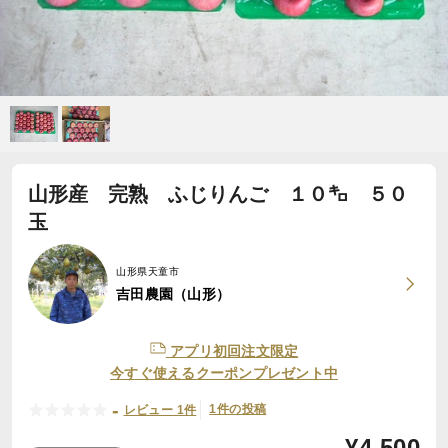
山形産 完熟 ふじりんご １０㌔ ５０
玉
山形県天童市
吉田農園（山形）
アプリ初回注文限定
今すぐ使えるクーポンプレゼント中
-
1件の投稿
レビュー 1件
¥
4,500