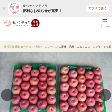
食べチョクアプリ
アプリで開く
便利なお知らせが充実！
メニュー
産地直送通販 食べチョク
果物
りんご
ふじ
山形産 完熟 ふじりんご １０㌔ ５０玉