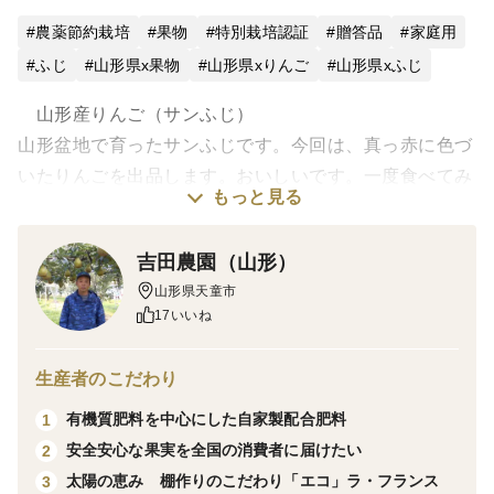
農薬節約栽培
果物
特別栽培認証
贈答品
家庭用
ふじ
山形県x果物
山形県xりんご
山形県xふじ
山形産りんご（サンふじ）
山形盆地で育ったサンふじです。今回は、真っ赤に色づ
いたりんごを出品します。おいしいです。一度食べてみ
もっと見る
て下さい。贈答用としても十分ご利用いただけます。
吉田農園（山形）
○ 商品・・・山形産完熟りんごサンふじ（１０Ｋｇ）50
山形県天童市
玉
17いいね
○ 贈答用としてもお使いいただけます。みつ入り具合
ですが判断しにくいのですが入っております（全部入っ
生産者のこだわり
ているというお約束はできません）有機質の肥料を散布
有機質肥料を中心にした自家製配合肥料
1
しておりますので食味等は自信あります。農薬の使用も
安全安心な果実を全国の消費者に届けたい
2
山形県防除基準に沿った農薬を使用しております（通常
太陽の恵み 棚作りのこだわり「エコ」ラ・フランス
3
散布の５０パーセントにおさえております）