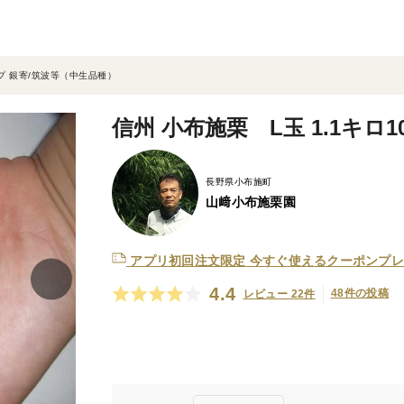
ップ 銀寄/筑波等（中生品種）
信州 小布施栗 L玉 1.1キロ
長野県小布施町
山﨑小布施栗園
アプリ初回注文限定
今すぐ使えるクーポンプレ
4.4
48件の投稿
レビュー 22件