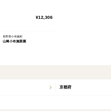
て栗を三粒まき、これが徐々に
増えていったものという伝説があります。
千曲川が流れる肥沃な沖積土と松川がもた
¥12,306
から知られていたようです。
江戸時代には、将軍家への献上品として出
天領とされた栗林は全国でも丹波と小布施
長野県小布施町
山﨑小布施栗園
売を禁止し、
栗林に入って乱暴する者は直ちに捕まえる
献上するまでは栗を自由に口にする
事は許されなかったようです。
このような事情から当時栗林は留林（とめ
ました。
小林一茶の句に「拾われぬ栗の見事よ大き
京都府
す。＜味＞