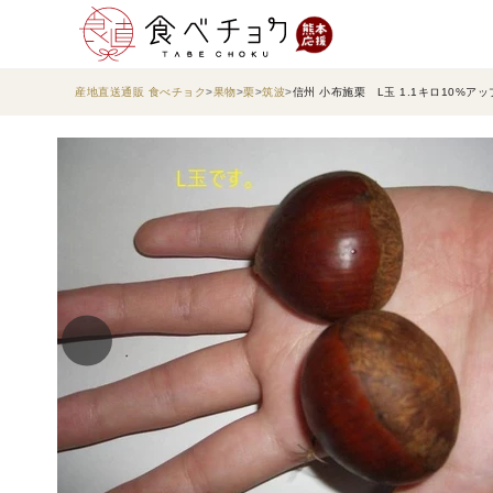
産地直送通販 食べチョク
果物
栗
筑波
信州 小布施栗 L玉 1.1キロ10%ア