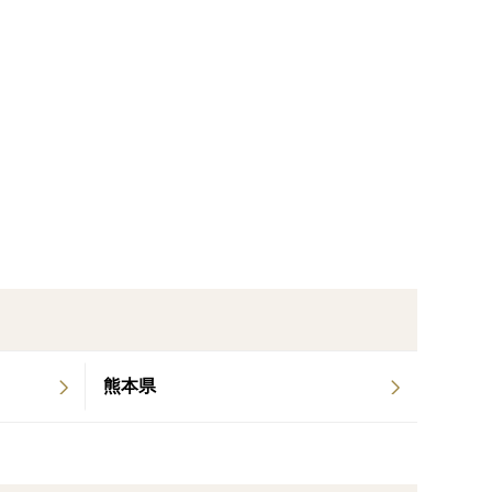
らす酸性土壌の扇状地が栗の栽培に適している事は昔
され、小布施栗は全国的に名を馳せたのです。
のニヵ所のみであり、初栗の献上が済むまでは栗の販
など、さらに厳しい申し渡しがあり、栽培農家でさえ
ばやし）、果実はお留栗（おとめくり）と呼ばれてい
さよ」があり、当時のおかれた状況を風刺していま
熊本県