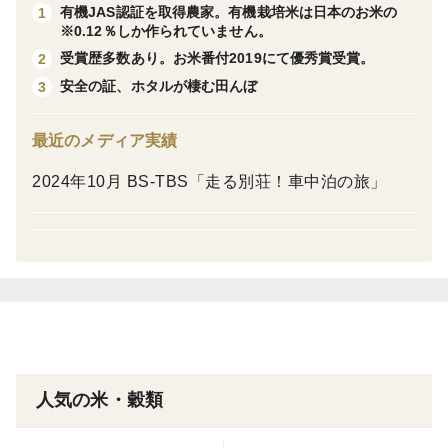
有機JAS認証を取得農家。有機栽培米は日本のお米の
1
農薬は特別栽培米の中でも非常に少ない使用量に抑えて
※0.12％しか作られていません。
おります。
受賞歴多数あり。お米番付2019にて優秀賞受賞。
2
化学肥料は一切使用せず、有機肥料を100%使用してお
安全の証、ホタルが棲む田んぼ
3
ります。
最近のメディア実績
2024年10月 BS-TBS「走る別荘！車中泊の旅」
土壌分析を行い、その土地に必要な肥料を見極めて施肥
設計をしています。土作りへのこだわり、妥協せず真摯
に自然と向き合いながら日々精進しております。
＜産地の特徴＞
産地である深川市は北海道のほぼ中心に位置し、周囲を
山々に囲まれ、中央には日本で三番目の流さを誇る石狩
川が流れています。そして、私たちが栽培する稲田とい
人気の米・穀類
う地域の土壌は砂質土が多く、寒暖差が大きい気候が特
徴です。これは作物にとって望ましい環境と言われ、