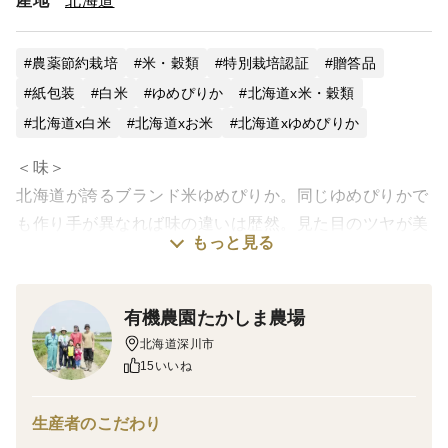
産地
北海道
農薬節約栽培
米・穀類
特別栽培認証
贈答品
紙包装
白米
ゆめぴりか
北海道x米・穀類
北海道x白米
北海道xお米
北海道xゆめぴりか
＜味＞
北海道が誇るブランド米ゆめぴりか。同じゆめぴりかで
も作り手が異なれば味の違いは歴然。見た目のツヤが美
もっと見る
しく、粘りがあり粒は柔らかく、優しい甘さを感じられ
ます。特に冷めてからの甘さが際立つため、冷やご飯や
お弁当などでも味わっていただきたいです。
有機農園たかしま農場
北海道深川市
＜栽培のこだわり・特徴＞
15いいね
節減対象農薬:当地比8割減.
化学肥料(窒素成分):栽培期間中不使用
生産者のこだわり
※ネオニコチノイド系不使用