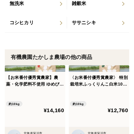
無洗米
雑穀米
「良食味米生産地」として高い評価を受けております。
「田んぼ」に「稲」と書き、まさしく米作りに最適な地
コシヒカリ
ササニシキ
域です。
＜貯蔵等について＞
味が落ちないよう、一年中低温倉庫で保存しています。
有機農園たかしま農場の他の商品
また、新米後の年が明けた後も味が落ちないとお取引先
にもご好評いただいております。
【お米番付優秀賞農家】農
〈お米番付優秀賞農家〉 特別
薬・化学肥料不使用 ゆめぴり
栽培米ふっくりんこ白米10k
か白米10kg （10kg×1袋）
g
約10kg
約10kg
¥14,160
¥12,760
北海道深川市
北海道深川市