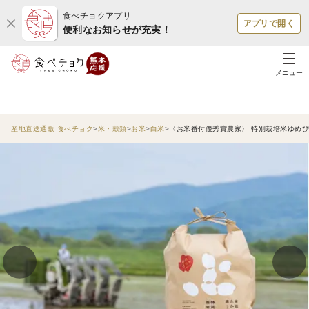
食べチョクアプリ
アプリで開く
便利なお知らせが充実！
メニュー
産地直送通販 食べチョク
米・穀類
お米
白米
〈お米番付優秀賞農家〉 特別栽培米ゆめぴり