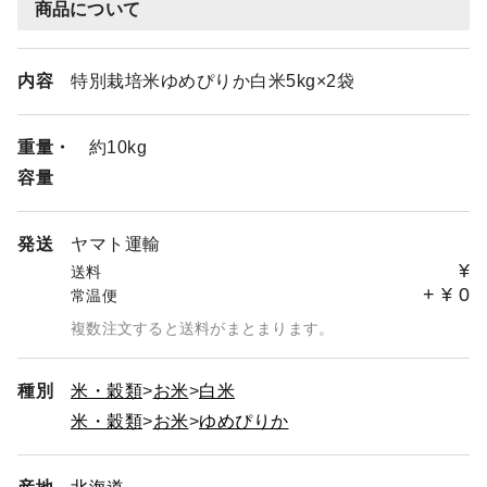
商品について
内容
特別栽培米ゆめぴりか白米5kg×2袋
重量・
約10kg
容量
発送
ヤマト運輸
¥
送料
+
¥
0
常温便
複数注文すると送料がまとまります。
種別
米・穀類
お米
白米
米・穀類
お米
ゆめぴりか