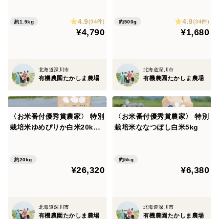
4.9
4.9
(34件)
(34件)
約1.5kg
約500g
¥4,790
¥1,680
北海道深川市
北海道深川市
有機農園たかしま農場
有機農園たかしま農場
〈お米番付優秀賞農家〉 特別
〈お米番付優秀賞農家〉 特別
栽培米ゆめぴりか白米20kg
栽培米ななつぼし白米5kg
（10kg×2袋）
約20kg
約5kg
¥26,320
¥6,380
北海道深川市
北海道深川市
有機農園たかしま農場
有機農園たかしま農場