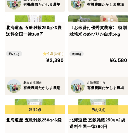
有機農園たかしま農場
有機農園たかしま農場
北海道産 五穀雑穀250g×3袋
〈お米番付優秀賞農家〉 特別
送料全国一律360円
栽培米ゆめぴりか白米5kg
4.9
(34件)
約750g
約5kg
¥2,390
¥6,580
北海道深川市
北海道深川市
有機農園たかしま農場
有機農園たかしま農場
北海道産 五穀雑穀250g×6袋
北海道産 五穀雑穀250g×2袋
送料全国一律360円