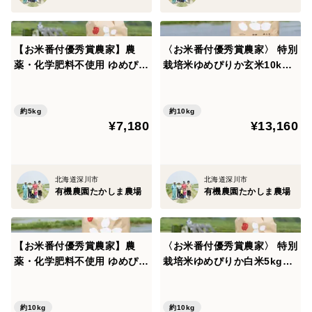
【お米番付優秀賞農家】農
〈お米番付優秀賞農家〉 特別
薬・化学肥料不使用 ゆめぴり
栽培米ゆめぴりか玄米10kg
か白米5kg
（10kg×1袋）
約5kg
約10kg
¥7,180
¥13,160
北海道深川市
北海道深川市
有機農園たかしま農場
有機農園たかしま農場
【お米番付優秀賞農家】農
〈お米番付優秀賞農家〉 特別
薬・化学肥料不使用 ゆめぴり
栽培米ゆめぴりか白米5kg＋
か玄米10kg （10kg×1袋）
ふっくりんこ白米5kg
約10kg
約10kg