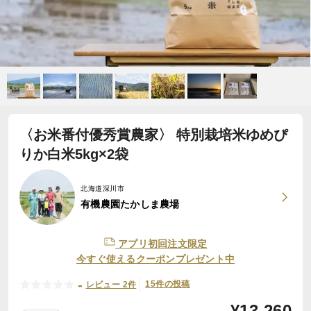
〈お米番付優秀賞農家〉 特別栽培米ゆめぴ
りか白米5kg×2袋
北海道深川市
有機農園たかしま農場
アプリ初回注文限定
今すぐ使えるクーポンプレゼント中
-
15件の投稿
レビュー 2件
¥
13,260