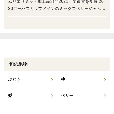
ムリエサミット加工品部門2021」で銀賞を受賞 20
ーーー
23年ーハスカップメインのミックスベリージャムが
雑誌「VOGUE JAPAN」に掲載 2024年ー大日本農
会の季刊誌「農業」2024年12月号内の「農家の気
【ハスカップってどんな食べ物？】
持ち」に園主のエッセイが掲載 2025年ーブルーベ
リー葉のハーブソルトがテレビ番組「STVどさんこ
ハスカップは北海道原産のベリーで、その豊富な栄養価
ワイド179」にて紹介
から、アイヌ民族の間で「不老長寿の実」と呼ばれ愛さ
れていました。
旬の果物
酸味がありコクのある味わいが特徴。北海道の特産品で
もあるハスカップでつくるジャムが有名です。
ぶどう
桃
目に良い成分であるアントシアニン、抗酸化物質、ビタ
梨
ベリー
ミン類などといった栄養素を豊富に含んでいます。
【数品種をブレンド】