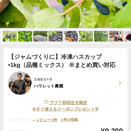
【ジャムづくりに】冷凍ハスカップ
•1kg（品種ミックス） ※まとめ買い対応
北海道北斗市
ハウレット農園
アプリ初回注文限定
今すぐ使えるクーポンプレゼント中
-
2件の投稿
レビュー 0件
¥
9,200