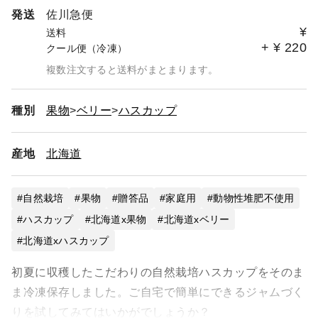
発送
佐川急便
¥
送料
+
¥
220
クール便（冷凍）
複数注文すると送料がまとまります。
種別
果物
ベリー
ハスカップ
産地
北海道
自然栽培
果物
贈答品
家庭用
動物性堆肥不使用
ハスカップ
北海道x果物
北海道xベリー
北海道xハスカップ
初夏に収穫したこだわりの自然栽培ハスカップをそのま
ま冷凍保存しました。ご自宅で簡単にできるジャムづく
りを試してみてはいかがでしょうか？