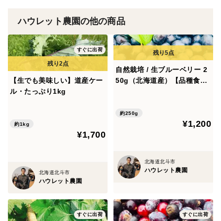
ハウレット農園の他の商品
当園の冷凍ハスカップは、ハスカップ栽培のパイオニア
として知られる十勝のベテラン生産者さんから直々に譲
すぐに出荷
り受けた野生に近いレア品種や、最新の高糖度な大粒品
種など、5種類ほどをバランス良くブレンド。#農薬や除
自然栽培 / 生ブルーベリー 2
【生でも美味しい】道産ケー
50g（北海道産）【品種食べ
草剤はもちろんのこと、肥料類も一切しようせず自然の
ル・たっぷり1kg
比べ可】【夏ギフト】
力だけで栽培しています。
約250g
¥1,200
バラエテイ豊かな風味のハスカップでつくるジャムは、
約1kg
¥1,700
他では絶対に味わえない格別の美味しさです。
北海道北斗市
ハウレット農園
北海道北斗市
ーーー
ハウレット農園
すぐに出荷
すぐに出荷
【数量、分量の目安】