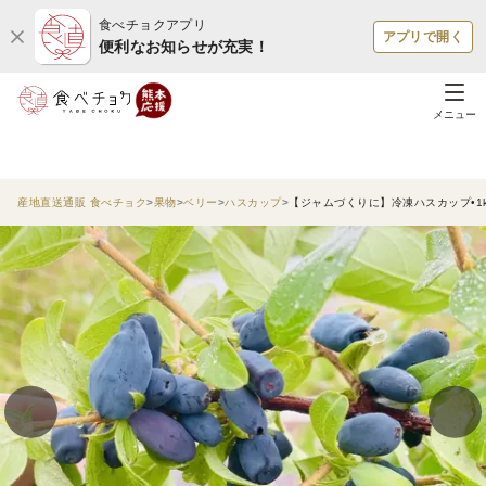
食べチョクアプリ
アプリで開く
便利なお知らせが充実！
メニュー
産地直送通販 食べチョク
果物
ベリー
ハスカップ
【ジャムづくりに】冷凍ハスカップ•1