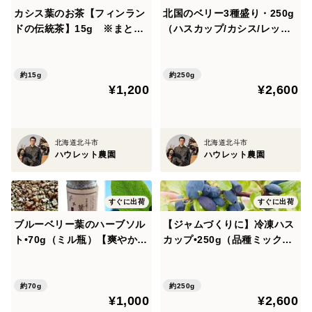
カシス葉のお茶【フィンラン
北国のベリー3種盛り・250g
ドの伝統茶】15g ※まとめ
（ハスカップ/カシス/レッド
ハスカップ1kgでジャムを作った場合、150g入りの瓶を
買い対応
カラント）【夏ギフト】 ※
まとめ買い対応
8~10個ほど作ることができます。
約15g
約250g
¥1,200
¥2,600
【ジャムの作り方】
ハスカップを少しずつ冷凍庫から取り出して、容器に入
北海道北斗市
北海道北斗市
ハウレット農園
ハウレット農園
れて砂糖と一緒に電子レンジで温めれば、すぐにジャム
になります。また、いっぺんに作る場合は、ハスカップ
を全て鍋に入れて、砂糖と一緒に煮詰めるだけで簡単に
すぐに出荷
すぐに出荷
できます。
ブルーベリー葉のハーブソル
【ジャムづくりに】冷凍ハス
ト•70g（ミル瓶）【爽やかな
カップ•250g（品種ミック
香り•普段のお料理に】※まと
ス） ※まとめ買い対応
【ジャムのおススメの使い方】（お荷物にジャムの作り
め買い対応
方や使い方を記載したパンフレットを同梱いたします）
約70g
約250g
¥1,000
¥2,600