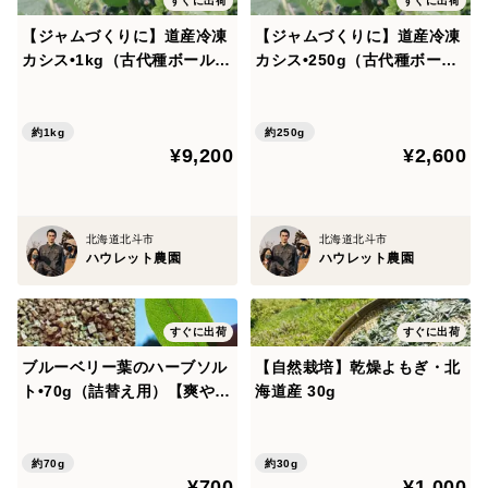
すぐに出荷
すぐに出荷
恐れ入りますがギフト用の熨斗対応はしておりません。
【ジャムづくりに】道産冷凍
【ジャムづくりに】道産冷凍
カシス•1kg（古代種ボールド
カシス•250g（古代種ボール
ウィン）※まとめ買い対応
ドウィン） ※まとめ買い対応
冷凍果を入れた真空パック袋は包装紙で丁寧に包み、オ
ススメの使い方を書いたパンフレットを、ベリーの細密
約1kg
約250g
¥9,200
¥2,600
画が描かれたギフトペーパーで挟んだ状態でお荷物に同
梱しています。（プレゼント用の場合は手書きのメッ
セージはありません）
北海道北斗市
北海道北斗市
ハウレット農園
ハウレット農園
プレゼントとしてご利用いただく場合でも、受け取った
方に喜んでいただけるような包装を心がけています。梱
すぐに出荷
すぐに出荷
包状態の詳細については商品写真をご参照いただければ
ブルーベリー葉のハーブソル
【自然栽培】乾燥よもぎ・北
幸いです。
ト•70g（詰替え用）【爽やか
海道産 30g
な香り•普段のお料理に】※ま
とめ買い対応
ーーー
約70g
約30g
¥700
¥1,000