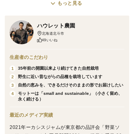
もっと見る
※収穫量に限りがあるため、なくなり次第終了とさせて
いただきます。
ハウレット農園
北海道北斗市
※実際の商品は、真空パック袋に詰めた形態でのお届け
49いいね
となります。
生産者のこだわり
35年前の開園以来より続けてきた自然栽培
1
ーーー
野生に近い昔ながらの品種を栽培しています
2
自然の恵みを、できるだけそのままの形でお届けしたい
3
モットーは「small and sustainable」（小さく留め、
4
※外部から持ち込んだものを使用しない自然栽培なの
永く続ける）
で、取り出した冷凍果は洗わずにそのままお使いいただ
けます。
最近のメディア実績
2021年ーカシスジャムが東京都の品評会「野菜ソ