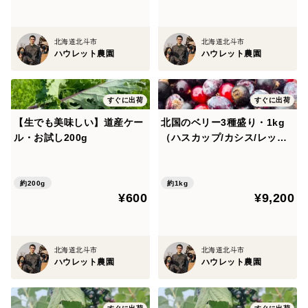
パンやヨーグルトと一緒にお召し上がりいただくのはも
ちろん、砂糖少なめの甘さ控えめなジャムに仕上げて、
アイスクリーム、チーズケーキ、スコーン、マフィン、
北海道北斗市
北海道北斗市
ハウレット農園
ハウレット農園
パンケーキ、ワッフルなどと一緒にお使いいただくと絶
品スイーツに生まれ変わりますので、是非お試しくださ
い。
すぐに出荷
すぐに出荷
【生でも美味しい】道産ケー
北国のベリー3種盛り・1kg
ル・お試し200g
（ハスカップ/カシス/レッド
冷凍果実をそのまま食べるのもオススメ。ヨーグルトに
カラント・ジャムづくりに）
蜂蜜を入れて一緒に食べるのが特に美味しいです。
【夏ギフト】 ※まとめ買い
対応
約200g
約1kg
¥600
¥9,200
ーーー
北海道北斗市
北海道北斗市
ハウレット農園
ハウレット農園
【梱包について】