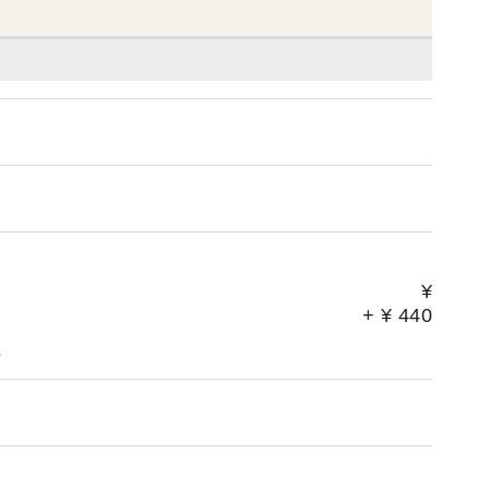
マンデー」ほか 【雑誌】ar 11月号・meet 11
月号・ＳＡＶＶＹ 8月号・monoモノマガジ
¥
+
¥
440
。