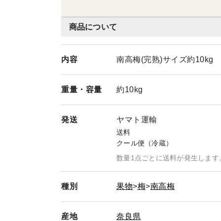
Ｖ」・3.16 関西テレビ「ちゃちゃ入れ
月号・ＳＰＵＲ 10月号・星の商人 9
商品について
ン 4月号ほか
内容
南高梅(完熟)サイズ約10kg
重量・
容量
約10kg
発送
ヤマト運輸
送料
クール便（冷蔵）
数量1点ごとに送料が発生します
種別
果物
梅
南高梅
産地
奈良県