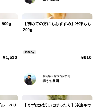
せん。
穫状況により出荷日が前後することがございます。
500g
【初めての方にもおすすめ】冷凍もも
届けとなります。
200g
日でお届けできる地域のみの限定とさせていただきま
約200g
¥1,510
¥610
をお入れさせて頂きますが、梅は追熟し、どんどん柔
りのご協力をお願い致します。
奈良県五條市西河内町
堀うち農園
ます、収穫後から呼吸により水分を放出します。お客
る場合がございます。追熟時においても水分を放出致
す。
ブルーベリ
【まずはお試しにぴったり】冷凍キウ