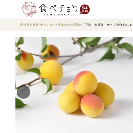
産地直送通販 食べチョク
果物
梅
南高梅
【完熟・南高梅 サイズ混合約10