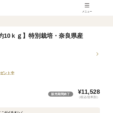
メニュー
約10ｋｇ】特別栽培・奈良県産
ゼント中
¥
11,528
販売期間終了
（税込/送料別）
ここがイチオシ／