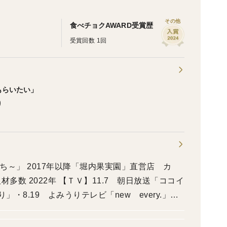
その他
食べチョクAWARD受賞歴
受賞回数 1回
もらいたい」
り
かたち～」 2017年以降「堀内果実園」直営店 カ
多数 2022年 【ＴＶ】11.7 朝日放送「ココイ
」・8.19 よみうりテレビ「new every.」・
 NHK「ならナビ」・7.1 関西テレビ「2時45分か
・6.6 朝日放送「なるみ・岡村の過ぎるＴ