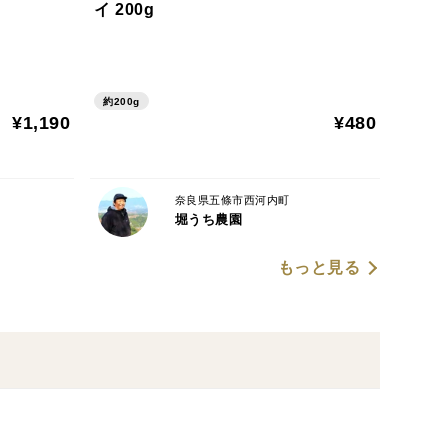
イ 200g
ますが、梅の特性上、輸送中に傷むものや熟して黄変
面に斑点が目立つ場合がございます。こちらはお召し
約200g
。
¥1,190
¥480
奈良県五條市西河内町
堀うち農園
もっと見る