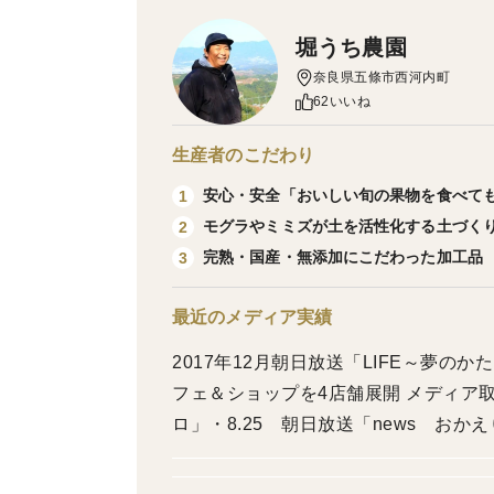
堀うち農園
奈良県五條市西河内町
62いいね
生産者のこだわり
安心・安全「おいしい旬の果物を食べて
1
モグラやミミズが土を活性化する土づく
2
完熟・国産・無添加にこだわった加工品
3
最近のメディア実績
2017年12月朝日放送「LIFE～夢の
フェ＆ショップを4店舗展開 メディア取材
ロ」・8.25 朝日放送「news おかえり
8.1 ＴＢＳ「THE TIME,」・7.5
らはスローでイージーなルーティンで」