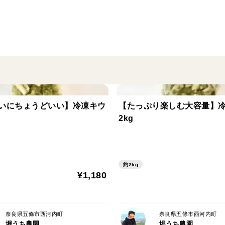
安全の梅をお届け致します。
＜品種など＞
南高梅です。
農薬5～6割減。化学肥料不使用の特別栽培
特別栽培の南高梅（完熟）です。
梅の中でも最も有名な品種で、桃のような
いにちょうどいい】冷凍キウ
【たっぷり楽しむ大容量】
種が小さく皮がしっかりして、果肉がたっ
2kg
南高梅の梅干しはとろけるような味わいに
夏に向けて、梅干しづくりにおすすめです
約2kg
〈発送について〉
¥1,180
※今年の完熟梅は、輸送中の温度変化によ
届けするため、「クール便（冷蔵）」にて
※お届け予定：7月初めにかけて順次出荷
奈良県五條市西河内町
奈良県五條市西河内町
堀うち農園
堀うち農園