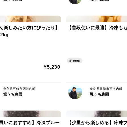
※収穫出来次第のため、ご指定日は承れま
※熟し加減を見極めて収穫しますので、収
〈ご留意点〉
ん楽しみたい方にぴったり】
【普段使いに最適】冷凍もも 
※10kgのご注文は、直接箱に入れてのお
2kg
※恐れ入りますが、当農園より発送から1
す。
約500g
¥5,230
※配送中を考慮し、色づきがまだ少し浅め
らかくなります。
奈良県五條市西河内町
発送のご連絡後はなるべく早くのお受け取
奈良県五條市西河内町
堀うち農園
堀うち農園
※梅は生ものであり水分を多く含んでおり
様のもとへ到着時点で重量が目減りしてい
します、予めご了承の程お願い申し上げま
買いにおすすめ】冷凍ブルー
【少量から楽しめる】冷凍