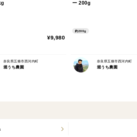
kg
ー 200g
※痛みのあるものを極力除いて出荷いたし
するものも出てくる可能性がございます。
また、農薬を減らして栽培しているため表
約200g
上がりいただいても全く問題ございません
¥9,980
安心安全の梅をお届けさせて頂きます。
奈良県五條市西河内町
奈良県五條市西河内町
梅しごとをぜひお楽しみくださいませ！
堀うち農園
堀うち農園
県