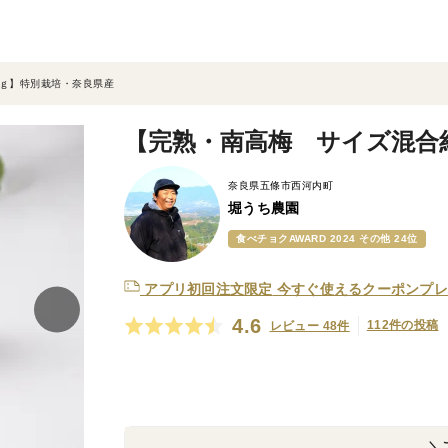
ｋｇ】特別栽培・奈良県産
【完熟・南高梅 サイズ混合
奈良県五條市西河内町
堀うち農園
食べチョクAWARD 2024 その他 24位
アプリ初回注文限定
今すぐ使えるクーポンプレ
4.6
112件の投稿
レビュー 48件
＼