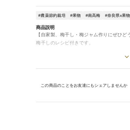
農薬節約栽培
果物
南高梅
奈良県x果
商品説明
【自家製、梅干し・梅ジャム作りにぜひどう
梅干しのレシピ付きです。
南高梅(完熟)約10㎏
レシピ付き♪
＜栽培のこだわり・産地について＞
この商品のことをお友達にもシェアしませんか
奈良県吉野地方で育つ梅は、気候の違いか
おります。
弊社でも農薬の量を減らして有機肥料を使
す。
手間暇はかかりますが、一番良い頃合いを