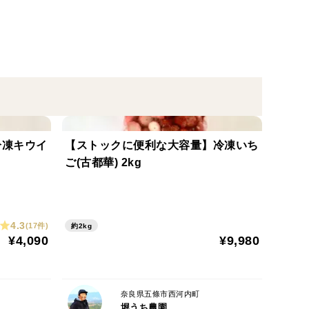
です。
非常に良い香りを放ちます。
冷凍キウイ
【ストックに便利な大容量】冷凍いち
ぷりでやわらかいのが特徴です。
ご(古都華) 2kg
。
。
4.3
(17件)
約2kg
¥4,090
¥9,980
る傷みや過度な追熟を防ぎ、最高の状態でお手元にお
発送させていただきます。
致します。
奈良県五條市西河内町
堀うち農園