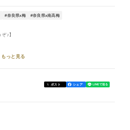
物
奈良県x梅
奈良県x南高梅
ぞ♪】
もっと見る
ポスト
シェア
ら農薬を減らして生産される地域として注目を集めて
用し、除草剤は使用しない特別栽培に取り組んでいま
見極めて、一粒一粒手作業で収穫。吉野の山から安心