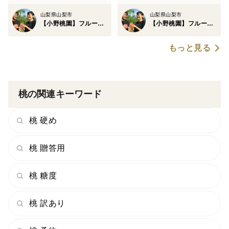
山梨県山梨市
山梨県山梨市
最悪、1年待ちという事になってしまう前に他の月分も
【小野桃園】フルーツ王国山梨ブランド
【小野桃園】フルーツ王国山梨ブランド
予約を取っておくことおススメします。
もっと見る
早い者勝ちとなりますのでページが公開されている今の
うちにご注文をお済ませくださいませ！
桃の関連キーワード
【高級贈答品】小野桃園だけのオリジナルブランド幻の
桃 硬め
シャトーブリアン桃🍑世界中でどこにも手に入らないセ
ンス抜群の贈答用桃。
桃 贈答用
このページを見れているとしたら幸運の持ち主かもしれ
桃 糖度
ません✨
桃 訳あり
小野桃園だけのオリジナル"シャトーブリアン桃"（当園
以外にシャトーブリアン桃と謳う桃園にご注意くださ