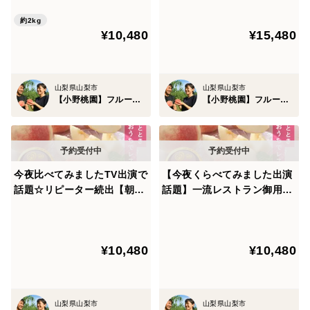
ぞって採用するリピーター続
【朝どれ】人気№1桃お家で
ブリアン桃になれない独自基準があります。
出№1樹上完熟桃【レストラ
レストラン～贅沢なひととき
約2kg
¥10,480
¥15,480
ン御用達桃約2kg】【朝ど
を演出～【大満足3kg個数限
れ】【6月下旬予約】
定】🍑8月桃予約🍑
中でも糖度においては特段厳しく1個1個光センサーで糖
度を計っています。
山梨県山梨市
山梨県山梨市
【小野桃園】フルーツ王国山梨ブランド
【小野桃園】フルーツ王国山梨ブランド
当園の桃の平均は品種や個体差にもよりますがおおよそ
11度～13度ほどです。
超有名レストランのデザートに使用される最上級クラス
今夜比べてみましたTV出演で
【今夜くらべてみました出演
基準さえ平均糖度14～15度。
話題☆リピーター続出【朝ど
話題】一流レストラン御用達
れ】人気№1桃～お家でレス
の完熟桃☆リピーター続出人
トラン～【桃約2kg個数限
気№1桃～【朝どれ】お家で
幻のシャトーブリアン桃はそれさえも凌駕する20度以上
定】🍑7月下旬予約桃🍑【お
レストラン【贈答用桃約2k
の糖度を誇るものしか候補に挙がりません。（またはそ
¥10,480
¥10,480
中元ギフト】
g】【夏ギフト】【8月中旬予
の樹の中で最も糖度が高い上位3％）
約】
山梨県山梨市
山梨県山梨市