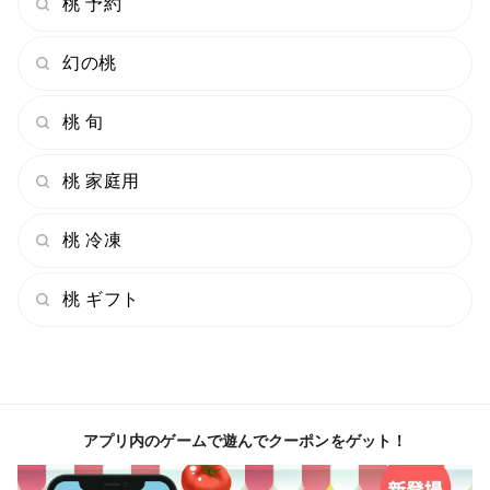
桃 予約
い）
幻の桃
1000個実をつける当園の桃の樹1本から
わずか3％しか取れない幻と言えるシャトーブリアン
桃 旬
桃。
桃 家庭用
お肉を語るうえでシャトーブリアンを
食べずして肉を語ることが出来ないように
桃 冷凍
桃 ギフト
この最上級である桃のシャトーブリアンを
食べずして桃通を語ることは出来ません。
幻のシャトーブリアン桃はその年の気候、土壌環境、日
照時間、雨量、寒暖差、
アプリ内のゲームで遊んでクーポンをゲット！
すべての条件が整ったとしても桃の樹１本で【3%】な
るかならないかの超希少な幻の桃。