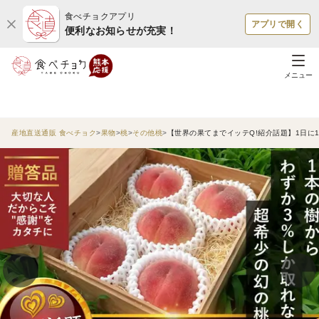
食べチョクアプリ
アプリで開く
便利なお知らせが充実！
メニュー
産地直送通販 食べチョク
果物
桃
その他桃
【世界の果てまでイッテQ!紹介話題】1日に