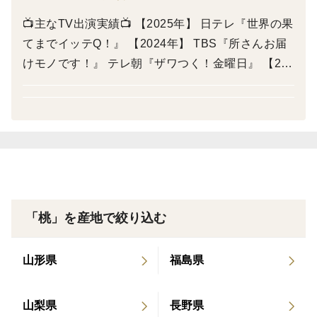
『ニノさん!』などなど人気ゴールデンTV番組に出演
📺主なTV出演実績📺 【2025年】 日テレ『世界の果
し、2025年に至っては超国民的TV番組『世界の果てま
てまでイッテQ！』 【2024年】 TBS『所さんお届
でイッテQ！』など超有名ゴールデン番組に多くのTV出
けモノです！』 テレ朝『ザワつく！金曜日』 【202
演オファーを頂き大・大・大反響を頂いております！！
3年】 日テレ『ニノさん』 フジTV『あしたの内
村!!』 【2022年】 TBS『ラヴィット』 MX『22/7
TV効果もあり当園のシャトーブリアン桃を含む樹上完
計算中』 【2021年】 日テレ『今夜比べてみまし
熟桃の発送件数が驚異の【累計受注数10,000件】突破致
た』 日テレ『押ッ忍！おもロケ団』
しました！
早い者勝ちとなりますのでページが公開されている今の
うちにご注文をお済ませくださいませ！
「桃」を産地で絞り込む
山形県
福島県
【高級贈答品】小野桃園だけのオリジナルブランド幻の
シャトーブリアン桃🍑世界中でどこにも手に入らないセ
ンス抜群の贈答用桃。
山梨県
長野県