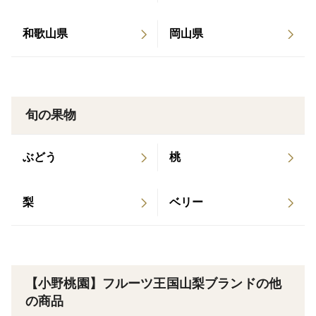
このページを見れているとしたら幸運の持ち主かもしれ
和歌山県
岡山県
ません✨
小野桃園だけのオリジナル"シャトーブリアン桃"（当園
以外にシャトーブリアン桃と謳う桃園にご注意くださ
旬の果物
い）
1000個実をつける当園の桃の樹1本から
ぶどう
桃
わずか3％しか取れない幻と言えるシャトーブリアン
桃。
梨
ベリー
お肉を語るうえでシャトーブリアンを
食べずして肉を語ることが出来ないように
【小野桃園】フルーツ王国山梨ブランドの他
この最上級である桃のシャトーブリアンを
の商品
食べずして桃通を語ることは出来ません。