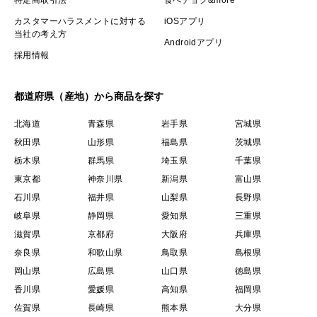
せん。
カスタマーハラスメントに対する
iOSアプリ
当社の考え方
Androidアプリ
特に糖度20度超えは滅多にお目にかかれる桃ではないの
採用情報
で本当に天候に恵まれた幻の桃と言えるでしょう。
都道府県（産地）から商品を探す
そのため少数限定ですぐに販売枠が閉じられてしまう可
北海道
青森県
岩手県
宮城県
能性のあります、。
秋田県
山形県
福島県
茨城県
栃木県
群馬県
埼玉県
千葉県
まさに世界でたった１つの唯一無二の贈答品。
東京都
神奈川県
新潟県
富山県
これを贈ったあなたのステータスは一気に跳ねあがる事
石川県
福井県
山梨県
長野県
間違いなし✨
岐阜県
静岡県
愛知県
三重県
滋賀県
京都府
大阪府
兵庫県
今回を逃せば、来年またシャトーブリアン級の桃が出来
奈良県
和歌山県
鳥取県
島根県
るとはお約束できません。
岡山県
広島県
山口県
徳島県
香川県
愛媛県
高知県
福岡県
ですので、もし購入枠があればぜひ大切な方への贈答用
佐賀県
長崎県
熊本県
大分県