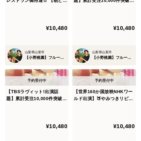
レストラン御用達☆ 【朝ど
題】累計受注10,000件突破☆
れ】リピーター続出人気№1
【朝どれ】リピーター続出人
今回を逃せば、来年またシャトーブリアン級の桃が出来
もも～お家でレストラン～
気№1桃～お家でレストラン
【桃2kg個数限定】【お中元
【桃約2kg個数限定】🍑7月
るとはお約束できません。
¥10,480
¥10,480
ギフト】🍑8月上旬予約桃🍑
下旬予約桃🍑【お中元ギフ
ト】
ですので、もし購入枠があればぜひ大切な方への贈答用
としてお届けください。
山梨県山梨市
山梨県山梨市
【小野桃園】フルーツ王国山梨ブランド
【小野桃園】フルーツ王国山梨ブランド
※⚠️現在、注文が殺到しております故、追加のご注文が
ある場合はお早めに予約枠を抑えておいて下さい。この
【TBSラヴィット!出演話
【世界160か国放映NHKワー
ままのペースだと予想を上回る速さで2026年分を締め
題】累計受注10,000件突破☆
ルド出演】🍑やみつきリピー
切らせて頂きます。
リピーター続出【朝どれ】人
ター続出【朝どれ】人気№1
気№1桃～お家でレストラン
桃🍑お家で一流レストラン極
ここを逃せば2年3年待ちになってしまう可能性がありま
【桃約2kg個数限定】【お中
上デザート～贅沢を演出～
¥10,480
¥10,480
元ギフト】🍑7月下旬予約桃
【お中元ギフト】【約2kg個
すのでこのページが公開されているうちにご予約お済ま
🍑
数限定】【7月上旬予約】
せくださいm(__)m