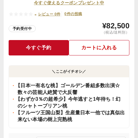
今すぐ使えるクーポンプレゼント中
-
0件の投稿
レビュー 0件
¥
82,500
予約受付中
（税込/送料別）
今すぐ予約
カートに入れる
＼ここがイチオシ／
【日本一有名な桃】ゴールデン番組多数出演☆
数々の芸能人絶賛で大反響
【わずか3％の超希少】今年逃すと1年待ち！幻
のシャトーブリアン桃
【フルーツ王国山梨】生産量日本一他では真似出
来ない本場の樹上完熟桃