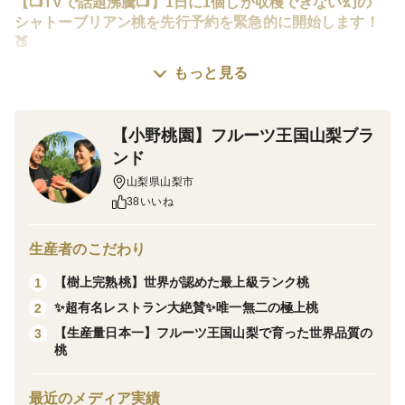
【📺TVで話題沸騰📺】1日に1個しか収穫できない幻の
シャトーブリアン桃を先行予約を緊急的に開始します！
🍑
もっと見る
※こちらは2027年8月上旬予約桃です⚠️現在、注文が殺
到しております故、追加のご注文がある場合はお早めに
【小野桃園】フルーツ王国山梨ブラ
予約枠を抑えておいて下さい。このままのペースだと予
ンド
想を上回る速さで2027年分を締め切らせて頂きます。
山梨県山梨市
38いいね
ここを逃せば2年3年待ちになってしまう可能性がありま
すのでこのページが公開されているうちにご予約お済ま
生産者のこだわり
せくださいm(__)m
【樹上完熟桃】世界が認めた最上級ランク桃
1
✨超有名レストラン大絶賛✨唯一無二の極上桃
2
最悪、1年待ちという事になってしまう前に他の月分も
【生産量日本一】フルーツ王国山梨で育った世界品質の
3
予約を取っておくことおススメします。
桃
『ザワつく!金曜日』『ラヴィット』『あしたの内村!』
最近のメディア実績