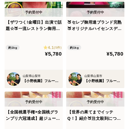
幻のシャトーブリアン桃はその年の気候、土壌環境、日
【ザワつく!金曜日】出演で話
🍑セレブ御用達ブランド完熟
照時間、雨量、寒暖差、
題☆🍑一流レストラン御用達
🍑オリジナルハイセンスデザ
すべての条件が整ったとしても桃の樹１本で【3%】な
桃🍑"祝"産直受注1万件突
イン箱でお届け☆ザワつく！
るかならないかの超希少な幻の桃。
破！！【お中元ギフト】自分
金曜日TV出演で話題一流レス
4.1
ご褒美にレストラン御用達も
トラン御用達糖度抜群桃☆1k
(5件)
約1kg
約1kg
¥5,780
¥5,780
も1kg【お試し特価キャンペ
gお試し特価ももキャンペー
まずこの希少性から【時価】とも言える価格がついてい
ーン】🍑2027年8月上旬予約
ン【朝どれ】【2027年8月予
ます。
🍑
約】
山梨県山梨市
山梨県山梨市
【小野桃園】フルーツ王国山梨ブランド
【小野桃園】フルーツ王国山梨ブランド
シャトーブリアン桃の独自基準は【7項目】あり
【大きさ】【形】【色付き】【毛並み】【糖度】【薫
り】【斑点】
【全国桃選手権×全国桃グラ
【世界の果てまでイッテ
ンプリ六冠達成】超ジューシ
Q！】紹介🍑注文殺到につき
ー樹上完熟桃☆食のプロがこ
緊急公開☆リピーター続出
社外秘となるすべての条件をクリアしなければシャトー