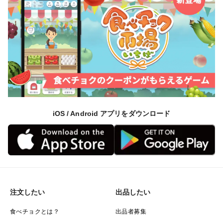
まずこの希少性から【時価】とも言える価格がついてい
ます。
シャトーブリアン桃の独自基準は【7項目】あり
【大きさ】【形】【色付き】【毛並み】【糖度】【薫
iOS / Android アプリをダウンロード
り】【斑点】
社外秘となるすべての条件をクリアしなければシャトー
ブリアン桃になれない独自基準があります。
中でも糖度においては特段厳しく1個1個光センサーで糖
注文したい
出品したい
度を計っています。
食べチョクとは？
出品者募集