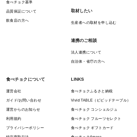
食べチョク基準
当園の桃の平均は品種や個体差にもよりますがおおよそ
取材したい
品質保証について
11度～13度ほどです。
飲食店の方へ
生産者への取材を申し込む
超有名レストランのデザートに使用される最上級クラス
基準さえ平均糖度14～15度。
連携のご相談
法人連携について
幻のシャトーブリアン桃はそれさえも凌駕する20度以上
自治体・省庁の方へ
の糖度を誇るものしか候補に挙がりません。（またはそ
の樹の中で最も糖度が高い上位3％）
食べチョクについて
LINKS
運営会社
食べチョクふるさと納税
1日1個しか出ない時もあるもはや幻となった伝説の桃
ガイド/お問い合わせ
Vivid TABLE（ビビッドテーブル）
運営からのお知らせ
食べチョク コンシェルジュ
毎年の気候変動に加え、すべての条件が揃わないとシャ
利用規約
食べチョク フルーツセレクト
トーブリアン桃とは言えない桃であり、半世紀以上培っ
プライバシーポリシー
食べチョク ギフトカード
てきた技術を持ってしても狙ってできる代物ではありま
特定商取引法
食べチョク&more