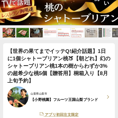
【世界の果てまでイッテQ!紹介話題】1日
に1個シャトーブリアン桃🍑【朝どれ】幻の
シャトーブリアン桃1本の樹からわずか3%
の超希少な桃5個【贈答用】桐箱入り【8月
上旬予約】
山梨県山梨市
【小野桃園】フルーツ王国山梨ブランド
アプリ初回注文限定