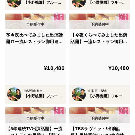
【小野桃園】フルーツ王国山梨ブランド
【小野桃園】フルーツ王国山梨ブランド
1日1個しか出ない時もあるもはや幻となった伝説の桃
毎年の気候変動に加え、すべての条件が揃わないとシャ
トーブリアン桃とは言えない桃であり、半世紀以上培っ
🍑今夜比べてみました出演話
【今夜くらべてみました出演
てきた技術を持ってしても狙ってできる代物ではありま
題🍑一流レストラン御用達リ
話題】一流レストラン御用達
せん。
ピーター続出【朝どれ】人気
の完熟桃☆リピーター続出
№1桃～お家でレストラン
【朝どれ】人気№1桃～お家
【桃約2kg個数限定】【8月
でレストラン【贈答用桃約2k
特に糖度20度超えは滅多にお目にかかれる桃ではないの
¥10,480
¥10,480
上旬予約】
g】【お中元ギフト】🍑7月上
で本当に天候に恵まれた幻の桃と言えるでしょう。
旬予約桃🍑
そのため少数限定ですぐに販売枠が閉じられてしまう可
山梨県山梨市
山梨県山梨市
【小野桃園】フルーツ王国山梨ブランド
【小野桃園】フルーツ王国山梨ブランド
能性のあります、。
まさに世界でたった１つの唯一無二の贈答品。
これを贈ったあなたのステータスは一気に跳ねあがる事
【5年連続TV出演話題】一流
【TBSラヴィット!出演話
間違いなし✨