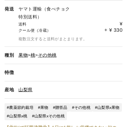
発送
ヤマト運輸（食べチョク
特別送料）
¥
送料
+
¥
330
クール便（冷蔵）
複数注文すると送料がまとまります。
種別
果物
桃
その他桃
特徴
産地
山梨県
農薬節約栽培
果物
贈答品
その他桃
山梨県x果物
山梨県x桃
山梨県xその他桃