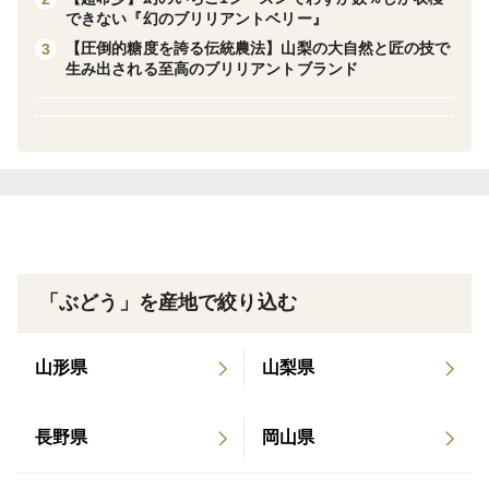
梨で1959年以来、
できない『幻のブリリアントベリー』
【圧倒的糖度を誇る伝統農法】山梨の大自然と匠の技で
3
生み出される至高のブリリアントブランド
半世紀もの時をかけて葡萄園を営んでいる古谷葡萄園4
代目の古谷崇です。
フルーツにとってこの上ない最高の環境と言われる山梨
県は
【日本一の日照時間】【寒暖差の激しい気候】【豊かな
微生物土壌】
「ぶどう」を産地で絞り込む
と大自然の恩恵を最大限に享受した日本で類を見ない地
山形県
山梨県
域環境と
長野県
岡山県
1959年から半世紀もの時を経て培ってきた代々伝わる
匠の技が織りなし