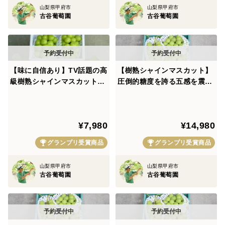
山梨県甲府市
山梨県甲府市
らご注文を頂いております。
古谷葡萄園
古谷葡萄園
半世紀代々伝承される秘伝農法で生まれた圧倒的糖度を
誇る"樹熟シャインマスカット"
【味に自信あり】TV話題の高
【樹熟シャインマスカット】
【フルーツ王国山梨の大自然】×【半世紀もの時を経て
級樹熟シャインマスカット
圧倒的糖度を誇る五感を震わ
培った匠の技】
『フルーツ王国山梨の大自然
す『フルーツ王国山梨の大自
×半世紀培った匠の技』が織
然×半世紀培った匠の技』が
りなす逸品お試し特価約1kg
織りなす高級品🍇お得な大容
まさに代々伝わる大自然と人間の合作という"奇跡の饗
¥7,980
¥14,980
☆【朝どれ】ぶどう【家庭
量約2kg【朝どれ】ぶどう
宴"を経て
用・ギフト用】🍇8月中旬先
【家庭用・ギフト用】【贈答
グランプリ受賞商品
グランプリ受賞商品
行予約🍇
用】8月中旬予約
生み出された至高のシャインマスカットの"圧倒的な糖
山梨県甲府市
山梨県甲府市
古谷葡萄園
古谷葡萄園
度"の秘密は
極限ギリギリまで樹上で熟させる秘伝農法。