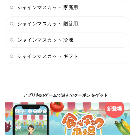
また天候によって1週間～10日ほどずれ込んだりする
シャインマスカット 家庭用
ケースもあるため、収穫時期が前後する可能性もありま
す。
シャインマスカット 贈答用
ご注文時にご連絡する到着までの日数は"あくまで目
シャインマスカット 冷凍
安"としてご了承いただければ幸いです。
シャインマスカット ギフト
アプリ内のゲームで遊んでクーポンをゲット！