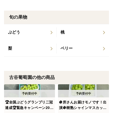
生み出されたシャインマスカットはまさに至高の逸品。
旬の果物
樹の上で極限ギリギリまで豊かな土壌からの栄養を最大
限送り続け、
ぶどう
桃
日照時間日本一の太陽の恵みをいっぱいに受けた樹熟
梨
ベリー
シャインマスカットは
"20度以上の圧倒的糖度"を蓄えながらも爽やかな味わい
でリピーターを続出させています。
古谷葡萄園の他の商品
TV出演した至高のシャインマスカットは食に精通したプ
ロさえも唸らせる究極の逸品
🏆全国ぶどうグランプリ二冠
🍇所さんお届けモノです！出
フルーツにとってこの上ない最高の環境と半世紀もの時
達成🏆緊急キャンペーン20箱
演🍇樹熟シャインマスカット
を経て培ってきた匠の技