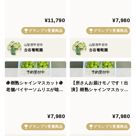
限定！ギリギリまで完熟させ
『フルーツ王国山梨の大自然
たロイヤルハニーシャイン
×半世紀培った匠の技』が織
『フルーツ王国山梨の大自然
りなす逸品お試し特価約1kg
が織りなし合って生み出されたシャインマスカットは
¥11,790
¥7,980
×半世紀培った匠の技』お試
【朝どれ】高級葡萄【家庭
し特価約1kg【朝どれ】【20
用・ギフト用】🍇8月下旬予
グランプリ受賞商品
グランプリ受賞商品
創業大正4年（1915年）から横浜を中心に高級フルー
27年予約】
約🍇
ツ・ギフトを展開する
山梨県甲府市
山梨県甲府市
古谷葡萄園
古谷葡萄園
超老舗の果物店『横浜水信（よこはまみずのぶ）』さん
御用達であり
🍇樹熟シャインマスカット🍇
【所さんお届けモノです！出
100周年を超える時を経て培ってきた精鋭バイヤーやソ
老舗バイヤーソムリエが唸る
演】樹熟シャインマスカット
ムリエなど食のプロ集団お墨付き。
『フルーツ王国山梨の大自然
『フルーツ王国山梨の大自然
×半世紀培った匠の技』が織
×半世紀培った匠の技』が織
りなす高級ぶどうお試し特価
りなす逸品お試し特価約1kg
さらにTBS情報番組『ラヴィット！』でも当園のシャイ
¥7,980
¥7,980
約1kg☆【朝どれ】【家庭
【朝どれ】高級ぶどう【家庭
ンマスカットが紹介され、
用・ギフト用】【9月上中旬
用】【敬老の日ギフト】9月
グランプリ受賞商品
グランプリ受賞商品
予約】
上旬予約
毎年全国から多くのシャイン好きな通やファンの方々か