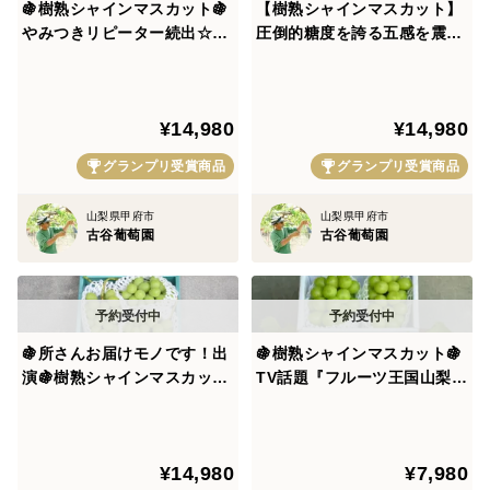
🍇樹熟シャインマスカット🍇
【樹熟シャインマスカット】
よくありがちな"ただ甘いという高糖度シャイン"ではな
やみつきリピーター続出☆五
圧倒的糖度を誇る五感を震わ
く
感を震わす『フルーツ王国山
す『フルーツ王国山梨の大自
梨の大自然×半世紀培った匠
然×半世紀培った匠の技』が
の技』が織りなす逸品お得な
織りなす高級ぶどう【贈答
シャイン特有の爽やかな味わいを最大限感じられ、上品
¥14,980
¥14,980
大容量約2kg【朝どれ】高級
用】お得な大容量約2kg☆
なコク深い甘さを引き立てます。
ぶどう【家庭用・ギフト】🍇
【朝どれ】【家庭用・ギフト
グランプリ受賞商品
グランプリ受賞商品
8月下旬予約🍇
用】🍇8月下旬予約🍇
果物で重要な旨味要素全てが絶妙なバランスを織りなし
山梨県甲府市
山梨県甲府市
合い生まれた樹熟シャインマスカットは
古谷葡萄園
古谷葡萄園
"一度食べたら戻れない"ほどの味わいと感動のひととき
をご提供します。
🍇所さんお届けモノです！出
🍇樹熟シャインマスカット🍇
演🍇樹熟シャインマスカット
TV話題『フルーツ王国山梨の
非常に希少で一般市場には一切出回らないため【期間限
圧倒的糖度を誇る五感を震わ
大自然×半世紀培った匠の
定＆個数限定】で
す『フルーツ王国山梨の大自
技』が織りなす高級逸品☆お
然×半世紀培った匠の技』が
試し特価約1kg【朝どれ】高
¥14,980
¥7,980
織りなす大容量約2kg【朝ど
級ぶどう【家庭用・ギフト】
特別公開しますのでページが閉ざされる前に予約枠を確