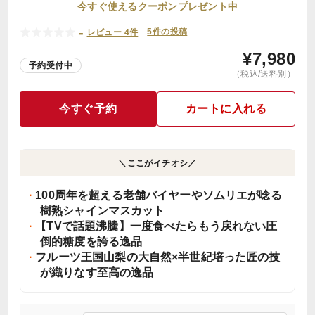
今すぐ使えるクーポンプレゼント中
-
5件の投稿
レビュー 4件
¥
7,980
予約受付中
（税込/送料別）
今すぐ予約
カートに入れる
＼ここがイチオシ／
100周年を超える老舗バイヤーやソムリエが唸る
樹熟シャインマスカット
【TVで話題沸騰】一度食べたらもう戻れない圧
倒的糖度を誇る逸品
フルーツ王国山梨の大自然×半世紀培った匠の技
が織りなす至高の逸品