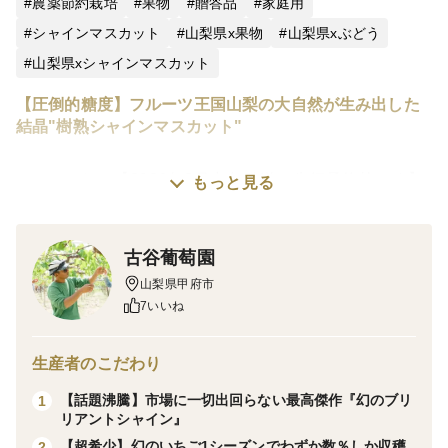
農薬節約栽培
果物
贈答品
家庭用
シャインマスカット
山梨県x果物
山梨県xぶどう
山梨県xシャインマスカット
【圧倒的糖度】フルーツ王国山梨の大自然が生み出した
結晶"樹熟シャインマスカット"
※⚠こちらは【2026年8月中旬発送の先行予約枠です】
もっと見る
現在、応募が殺到しておりものすごいスピードで予約枠
が減少しています。今年逃すと最悪1年待ちとなるため
古谷葡萄園
今すぐ予約枠を確保して下さい。他の週の予約枠や商品
山梨県甲府市
も今のうちに予約しておくことをおススメします。
7いいね
※個数上限に達し次第、即終了しますので予めご了承く
生産者のこだわり
ださい。
【話題沸騰】市場に一切出回らない最高傑作『幻のブリ
1
リアントシャイン』
葡萄シャインマスカット生産量日本一のフルーツ王国山
【超希少】幻のいちご1シーズンでわずか数％しか収穫
2