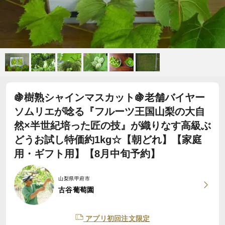
🍇樹熟シャインマスカット🍇老舗バイヤー
ソムリエが唸る『フルーツ王国山梨の大自
然×半世紀培った匠の技』が織りなす高級ぶ
どうお試し特価約1kg☆【朝どれ】【家庭
用・ギフト用】【8月中旬予約】
山梨県甲府市
古谷葡萄園
アプリ初回注文限定