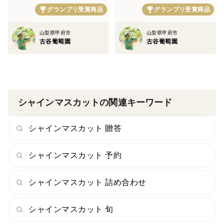
れ】葡萄【家庭用・ギフト】
【8月下旬予約】
保して下さい。
グランプリ受賞商品
グランプリ受賞商品
🍇9月上旬🍇
山梨県甲府市
山梨県甲府市
※個数上限に達し次第、予告なく終了しますので予めご
古谷葡萄園
古谷葡萄園
了承ください。
【商品発送に関して】
シャインマスカットなどの果物は天候に大きく左右され
シャインマスカットの関連キーワード
るため生育が大幅に遅れたり、品質基準に満たないシャ
インマスカットが出てきて出荷できないケースが出てく
シャインマスカット 贈答
るため、ご注文時に頂いたご希望日や発送目安から大き
く前後する可能性がございます。
シャインマスカット 予約
おかげさまでTV出演の反響が大きく、多方面のお客さ
シャインマスカット 詰め合わせ
まから来年分までご予約が殺到している状況ですので、
お届けまでにお時間を要するケースがございます。
シャインマスカット 旬