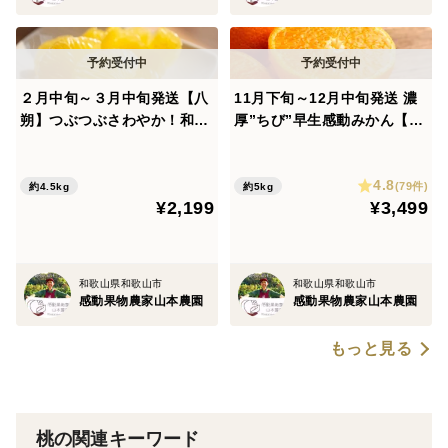
２月中旬～３月中旬発送【八
11月下旬～12月中旬発送 濃
朔】つぶつぶさわやか！和歌
厚”ちび”早生感動みかん【部
山産 約4.5kg15個前後
分光センサー糖度計測】約5k
g60個前後
4.8
(79件)
約4.5kg
約5kg
¥2,199
¥3,499
和歌山県和歌山市
和歌山県和歌山市
感動果物農家山本農園
感動果物農家山本農園
もっと見る
桃の関連キーワード