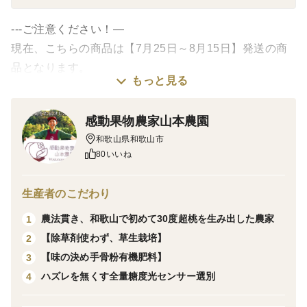
---ご注意ください！—
現在、こちらの商品は【7月25日～8月15日】発送の商
品となります。
もっと見る
訳あり傷桃の商品になります。
【黄桃、白桃のこと】
感動果物農家山本農園
糖度13度の桃をそろえて用意することは難易度が高いで
和歌山県和歌山市
す。
80いいね
雨が一日降るだけで一気に糖度が下がるので本当に難し
いのです。
生産者のこだわり
この商品は糖度を軸にしてお送りいたしますので、
農法貫き、和歌山で初めて30度超桃を生み出した農家
1
【黄桃】【白桃】どちらの可能性もございます。
【除草剤使わず、草生栽培】
2
全商品クール発送となります。
【味の決め手骨粉有機肥料】
3
——————————
ハズレを無くす全量糖度光センサー選別
4