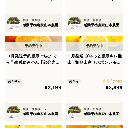
ボになることを防ぐことが可能になりました。
そして、マグネシウム分などのミネラルを活用し、果樹
に栄養が必要な時期に徹底的に吸収させて、しまりがあ
和歌山県和歌山市
和歌山県和歌山市
感動果物農家山本農園
感動果物農家山本農園
り豊かなおいしさを育むことができました。
【除草剤使わず、草生栽培】
土壌微生物の活動に着目している栽培のため、殺してし
11月発送予約濃厚 "ちび"ゆ
１月発送 ぎゅっと濃厚キレ酸
まう除草剤はもってのほかです。雑草の土を持ち上げて
ら早生感動みかん【部分光セ
味！和歌山産リスボンレモン
くれる作用により土もふかふかに保ちやすく、果樹の根
ンサー糖度計測】約2800g40
【ノーワックス&防腐剤】 5k
個前後
g前後約42個入
も呼吸しやすい環境を作るようにしています。
4.8
(35件)
約2.8kg
約5kg
¥2,199
¥3,899
【味の決め手骨粉肥料】
有機の肥料の中で最も実への味わいを深めるものの一つ
に骨粉肥料があります。
和歌山県和歌山市
和歌山県和歌山市
感動果物農家山本農園
感動果物農家山本農園
中々分解されず、地中の中で埋もれてしまいがちなので
すが、注目した土壌微生物の活動によって、無駄なく効