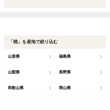
こんにちは、感動果物農家山本農園です
和歌山県で糖度30度超の桃を初めて出し、メディアに
も多く取り上げられた、11代続く果樹農園です。
2025年では12000箱以上の果物を全国各地にお贈り致
「桃」を産地で絞り込む
しました。多くのお客様から愛される農園となり、大変
嬉しいかぎりです。今後とも宜しくお願い申し上げま
山形県
福島県
す。
皆さんに美味しい！こんなの食べたことない！と召し
山梨県
長野県
上がっていただいた方から”感動”をお届けできるように
日々頑張っています。自営直売所でリピーターでほぼ完
売する大人気の桃をこちらでもご提供させていただくこ
和歌山県
岡山県
ととなりました。
あまりの好評に頂き、一人でも多くの方にこの味をと