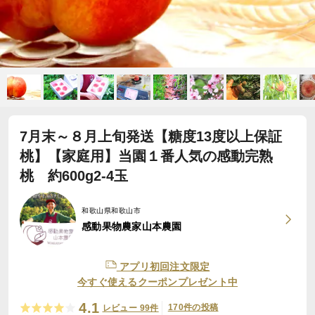
7月末～８月上旬発送【糖度13度以上保証
桃】【家庭用】当園１番人気の感動完熟
桃 約600g2-4玉
和歌山県和歌山市
感動果物農家山本農園
アプリ初回注文限定
今すぐ使えるクーポンプレゼント中
4.1
170件の投稿
レビュー 99件