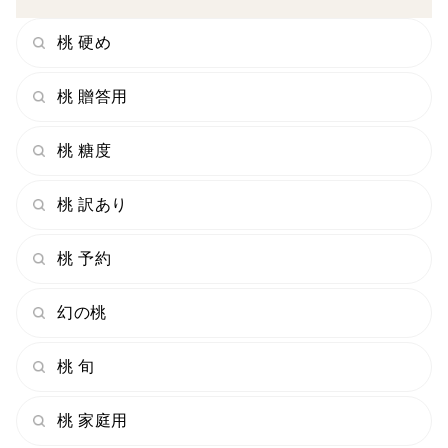
桃 硬め
桃 贈答用
桃 糖度
桃 訳あり
桃 予約
幻の桃
桃 旬
桃 家庭用