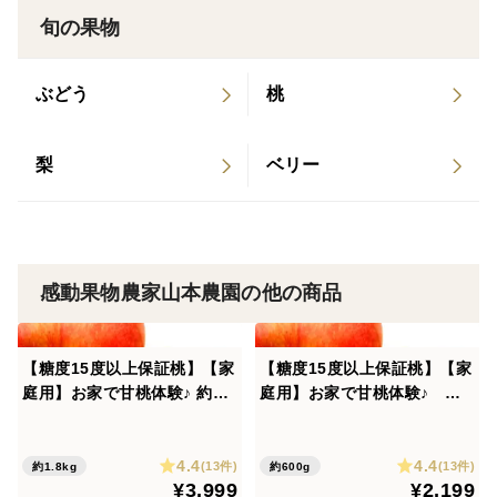
思い、訳あり傷桃も販売となりました。
旬の果物
【訳あり品にも糖度保証を行うのは私の知る限り弊園だ
けです！】
ぶどう
桃
感動果物農家山本農園の感動桃って？
梨
ベリー
30年余の栽培の試行錯誤の末、4つのポイントに着目
した栽培方法を編み出し、美味しく甘い感動桃を育てる
ことが出来ました。
感動果物農家山本農園の他の商品
【ミネラルBM農法】
感動果物農家山本農園は、酸化鉄を多く含むとても地力
の高い赤土土壌です。かなり栄養がある土な分、普通に
【糖度15度以上保証桃】【家
【糖度15度以上保証桃】【家
栽培すると、メタボ果物という、しまりの無い味わいに
庭用】お家で甘桃体験♪ 約1.8
庭用】お家で甘桃体験♪ 約6
kg6-9玉入
00g2-4玉入
なってしまいがちです。
11代続く試案の末、ミネラルBM農法という土壌微生物
4.4
4.4
(13件)
(13件)
約1.8kg
約600g
の栄養を分解する力を意図的にコントロールして、メタ
¥3,999
¥2,199