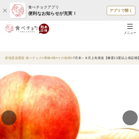
食べチョクアプリ
アプリで開く
便利なお知らせが充実！
メニュー
産地直送通販 食べチョク
果物
桃
その他桃
7月末～８月上旬発送【糖度13度以上保証桃】