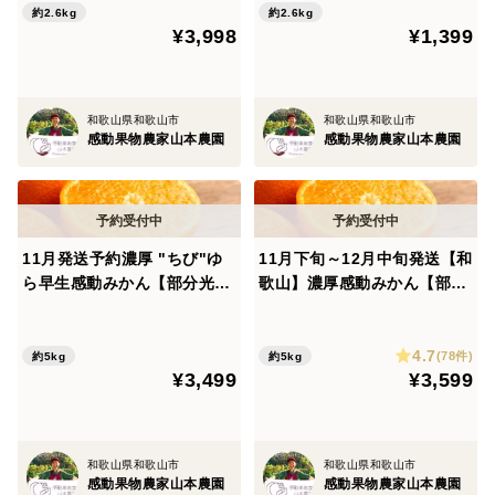
約2.6kg
約2.6kg
¥3,998
¥1,399
ご用意でき次第、順次発送してまいります。傷桃の中
からでも糖度の乗ったものがそろい次第、順番で発送し
ていきますので、どうか楽しみにお待ち頂けたらと思い
和歌山県和歌山市
和歌山県和歌山市
ます。
感動果物農家山本農園
感動果物農家山本農園
見た目は傷桃ではありますが、味に関してはかなり自
信を持ってお届けできる作品です。ご家族との笑顔ある
11月発送予約濃厚 "ちび"ゆ
11月下旬～12月中旬発送【和
食事シーン、近しい親戚や友人と一緒に召し上がってみ
ら早生感動みかん【部分光セ
歌山】濃厚感動みかん【部分
るのもいかがでしょうか。
ンサー糖度計測】約5kg60個
光センサー糖度計測】約5kg
桃ってグッと甘くて美味しいんだ！と思っていただけ
前後
40個前後
4.7
る方が一人でも増えていってくれることを願って、お届
(78件)
約5kg
約5kg
¥3,499
¥3,599
けしてまいります。
和歌山県和歌山市
和歌山県和歌山市
感動果物農家山本農園
感動果物農家山本農園