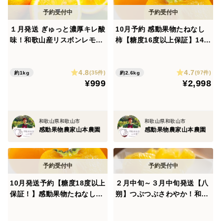
率よく分解させ、果樹に徹底的に吸わせることができま
した。甘さとうまさを生み出すオリジナル配分の骨粉肥
１月発送 ぎゅっと濃厚キレ酸
10月予約 感動果物たねなし
料を活用しています。
味！和歌山産リスボンレモン
柿【糖度16度以上保証】14玉
【ノーワックス&防腐剤】 10
前後約2600g
00g前後約8個入
【全量糖度光センサー選別】
4.8
4.7
(35件)
(97件)
約1kg
約2.6kg
どれだけの技術を確立しようが、やはり自然のもの、
¥999
¥2,998
味わいに個体差が出てしまうのは仕方ありません。どれ
を食べても美味しい、次々と食べたい！をお届けするた
めに、個人農家としては大変珍しい糖度光センサーで全
和歌山県和歌山市
和歌山県和歌山市
感動果物農家山本農園
感動果物農家山本農園
量選別し、糖度13度以上のものだけをお届けするように
しております。
やはり感動果物農家と名乗るにはここまで徹底的にし
ないとと考えて導入しました。
10月発送予約【糖度18度以上
２月中旬～３月中旬発送【八
また、同じ他農園の13度の桃があったとしても、弊園
保証！】感動果物たねなし柿
朔】つぶつぶさわやか！和歌
の桃の方が硝酸態窒素が残りにくい農法をしているの
14玉前後約2600g
山産 約2.6kg10個前後
で、より旨味が乗っている自信があります。