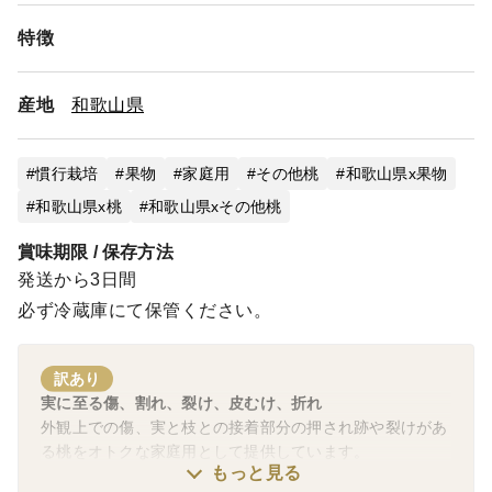
特徴
産地
和歌山県
慣行栽培
果物
家庭用
その他桃
和歌山県x果物
和歌山県x桃
和歌山県xその他桃
賞味期限 / 保存方法
発送から3日間
必ず冷蔵庫にて保管ください。
訳あり
実に至る傷、割れ、裂け、皮むけ、折れ
外観上での傷、実と枝との接着部分の押され跡や裂けがあ
る桃をオトクな家庭用として提供しています。
もっと見る