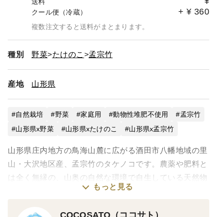
¥
送料
+
¥
360
クール便（冷蔵）
複数注文すると送料がまとまります。
種別
野菜
たけのこ
孟宗竹
産地
山形県
自然栽培
野菜
家庭用
動物性堆肥不使用
孟宗竹
山形県x野菜
山形県xたけのこ
山形県x孟宗竹
山形県庄内地方の鳥海山麓に広がる酒田市八幡地域の里
山・大沢地区産、孟宗竹のタケノコです。農薬や肥料と
は全く無縁の、山奥の自然な環境で自生している天然物
もっと見る
を採って、その日にお送りします。５月中旬までの期間
限定商品となります。
COCOSATO（ココサト）