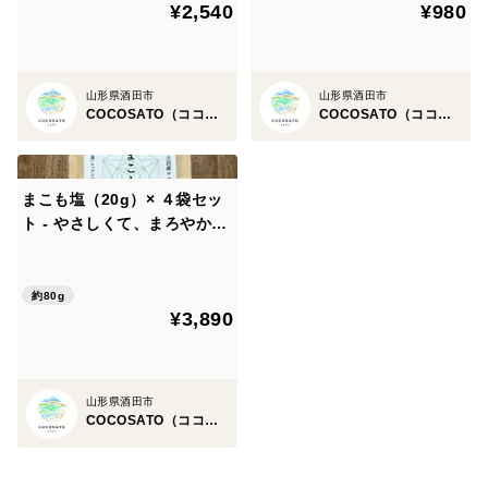
¥2,540
¥980
お米で作ったせんべい
れた塩｜マコモダケ
山形県酒田市
山形県酒田市
COCOSATO（ココサト）
COCOSATO（ココサト）
まこも塩（20g）× ４袋セッ
ト - やさしくて、まろやかな
塩 - 山形県酒田市八幡地域 大
沢地区 豪雨災害で生き残った
マコモタケの株から生まれた
約80g
¥3,890
塩｜マコモダケ
山形県酒田市
COCOSATO（ココサト）