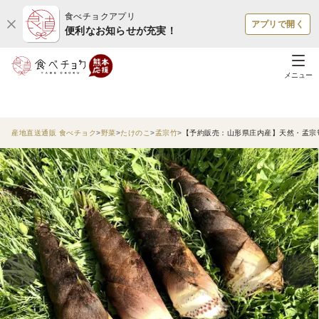
食べチョクアプリ
アプリで開く
便利なお知らせが充実！
メニュー
産地直送通販 食べチョク
野菜
たけのこ
孟宗竹
【予約販売：山形県庄内産】天然・孟宗筍