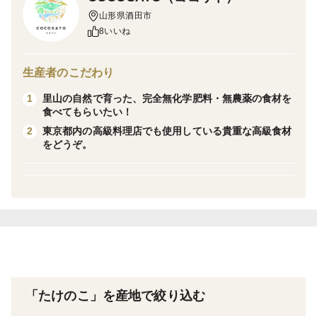
山形県酒田市
柔らかく、エグみが少ない孟宗筍です。孟宗汁や煮物、
8いいね
きんぴら、タケノコご飯などにどうぞ。
生産者のこだわり
2024年7月の豪雨災害で大きな被害を受け、農地や河川
里山の自然で育った、完全無化学肥料・無農薬の食材を
1
の復旧にはまだ３〜４年ほどの長い年月がかかる大沢地
食べてもらいたい！
区。販売収益の一部は、大沢地区の復興支援の事業・活
東京都内の高級料理店でも使用している貴重な高級食材
2
動に使用させていただきます。
をどうぞ。
※１本が約1kgになります。
※鮮度を保つため、水洗いせずにお送りいたします。到
着した日に水洗いしてお早めに下茹でしてください。
「たけのこ」を産地で絞り込む