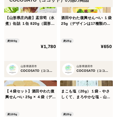
【山形県庄内産】孟宗筍（水
酒田やわた復興せんべい １袋
煮）缶詰 １缶 820g（固形量
25g（デザインは17種類の中
500g）- 酒田市八幡地域 大
からランダムになります） -
沢産の孟宗竹のタケノコを水
豪雨災害の被災農地で手刈り
煮にした缶詰
で収穫したお米で作ったせん
約500g
約25g
¥1,780
¥650
べい
山形県酒田市
山形県酒田市
COCOSATO（ココサト）
COCOSATO（ココサト）
【４袋セット】酒田やわた復
まこも塩（20g）１袋 - やさ
興せんべい 25g × ４袋（デザ
しくて、まろやかな塩 - 山形
インは17種類の中からランダ
県酒田市八幡地域 大沢地区
ムになります） - 豪雨災害の
豪雨災害の被災農地で生き残
被災農地で手刈りで収穫した
ったマコモタケの株から生ま
約100g
約20g