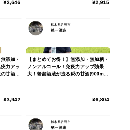
¥2,646
¥2,915
栃木県佐野市
第一酒造
！無添加・
【まとめてお得！】無添加・無加糖・
免疫力アッ
ノンアルコール！免疫力アップ効果
の甘酒3
大！老舗酒蔵が造る糀の甘酒(900ml×
)【ご贈
6本)【ご贈答】【手土産】
¥3,942
¥6,804
栃木県佐野市
第一酒造