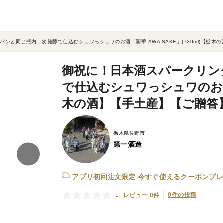
ンと同じ瓶内二次発酵で仕込むシュワっシュワのお酒「開華 AWA SAKE」(720ml)【栃木
御祝に！日本酒スパークリン
で仕込むシュワっシュワのお酒「開
木の酒】【手土産】【ご贈答
栃木県佐野市
第一酒造
アプリ初回注文限定
今すぐ使えるクーポンプレ
-
0件の投稿
レビュー 0件