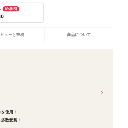
入
8%割引
40
レビューと投稿
商品について
水を使用！
を多数受賞！