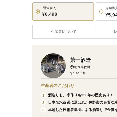
通常購入
定期購
¥6,490
¥5,9
生産者について
第一酒造
栃木県佐野市
1いいね
生産者のこだわり
酒造りも、米作りも350年の歴史あり！
1
日本名水百選に選ばれた佐野市の良質な
2
卓越した技術者集団による酒造りで金賞
3