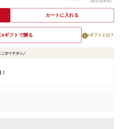
（税込/送料別）
カートに入れる
にeギフトで贈る
eギフトとは？
ここがイチオシ／
！
派！