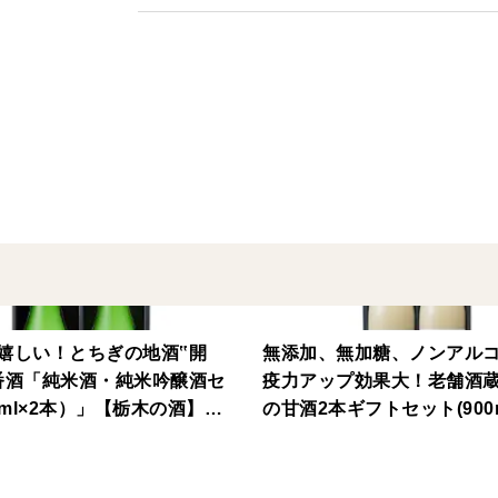
【精米歩合】非公開
【酵母】栃木酵母
【アルコール度】13%
【日本酒度】+1
【酸度】3.0
【飲み方】 冷酒◎ 常温× お燗×
◎熨斗をご希望のお客様は注文画面の「特
※名入れを指定していただければ漏れなく
※ご指定ない場合は表書き、名入れなしの
【特記事項記入例】
熨斗希望、お中元、苗字 名前
嬉しい！とちぎの地酒‟開
無添加、無加糖、ノンアル
番酒「純米酒・純米吟醸酒セ
疫力アップ効果大！老舗酒
0ml×2本）」【栃木の酒】
の甘酒2本ギフトセット(900m
】【ご贈答】
【ご贈答】【手土産】