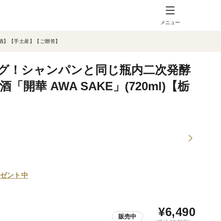
メニュー
の酒】【手土産】【ご贈答】
グ！シャンパンと同じ瓶内二次発酵
華 AWA SAKE」(720ml)【栃
】
ゼント中
¥
6,490
販売中