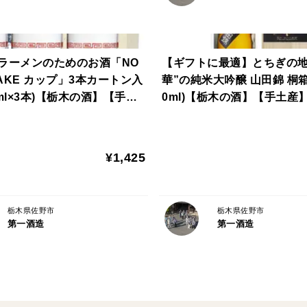
ラーメンのためのお酒「NO
【ギフトに最適】とちぎの地
SAKE カップ」3本カートン入
華”の純米大吟醸 山田錦 桐箱入
ml×3本)【栃木の酒】【手土
0ml)【栃木の酒】【手土産
贈答】
答】
¥1,425
栃木県佐野市
栃木県佐野市
第一酒造
第一酒造