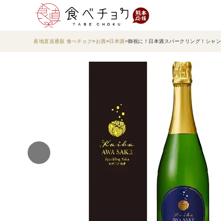
産地直送通販 食べチョク
お酒
日本酒
御祝に！日本酒スパークリング！シャンパ