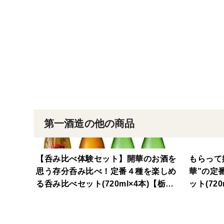
第一酒造の他の商品
【呑み比べ体験セット】開華のお酒を
もらって
思う存分呑み比べ！定番４種を楽しめ
華”の定
る呑み比べセット(720ml×4本)【栃木
ット(72
の酒】【手土産】【ご贈答】
【手土産