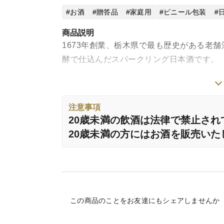
お酒
贈答品
家庭用
ビニール包装
商品説明
1673年創業、栃木県で最も歴史がある老
酵で仕込んだスパークリング日本酒です。
『 開華 AWA SAKE 720ml 』
(オリジナルカートン入り）
注意事項
20歳未満の飲酒は法律で禁止され
フレッシュな柑橘系の爽やかな香り立ちと
20歳未満の方にはお酒を販売いた
にエレガントな、透明な(にごり酒ではない
ではなく、飲むと何かお料理が食べたくな
ス充填タイプや、にごり活性タイプの発泡
わっていただきたい逸品です。よく冷やし
この商品のことをお友達にもシェアしませんか
【原料米】非公開