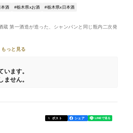
日本酒
栃木県xお酒
栃木県x日本酒
舗酒蔵 第一酒造が造った、シャンパンと同じ瓶内二次発
もっと見る
ています。
、きめの細かい繊細な泡立ちとコクのある旨味が非常
しません。
)スパークリング日本酒です。乾杯の一杯としてだけ
る、最高の食中酒を目指して造りました。従来の、ガ
性日本酒とは一線を画す、まったく新しい価値観で味
て様々なお料理と合わせてお楽しみ下さい。
ポスト
シェア