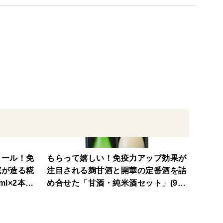
記事項」にご記入をお願いいたします。
対応させて頂きます。
熨斗をつけさせて頂きます。
コール！免
もらって嬉しい！免疫力アップ効果が
蔵が造る糀
注目される麹甘酒と開華の定番酒を詰
l×2本)
め合せた「甘酒・純米酒セット」(900
ml+720ml)【手土産】【栃木の酒】
【ご贈答】