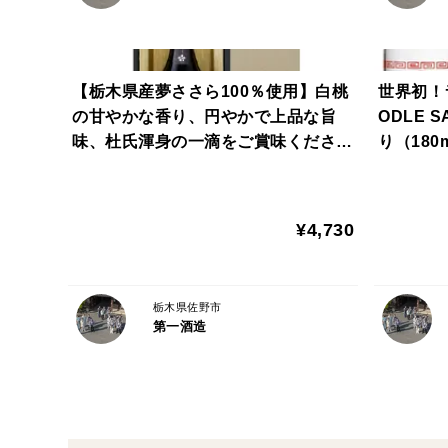
【栃木県産夢ささら100％使用】白桃
世界初！
の甘やかな香り、円やかで上品な旨
ODLE 
味、杜氏渾身の一滴をご賞味くださ
り（180
い！開華 純米大吟醸 夢ささら(720ml)
産】【ご
【ご贈答】【手土産】【栃木の酒】
¥4,730
栃木県佐野市
第一酒造