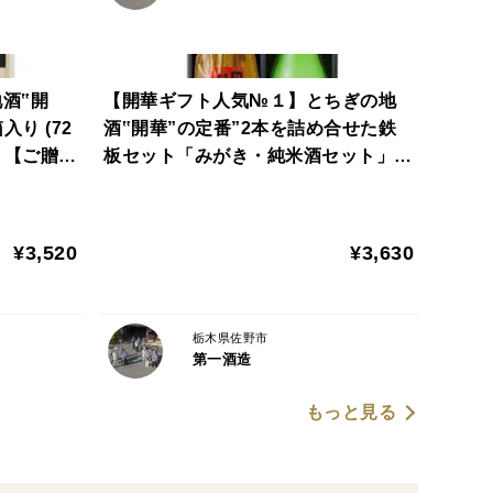
酒‟開
【開華ギフト人気№１】とちぎの地
り (72
酒‟開華”の定番”2本を詰め合せた鉄
】【ご贈
板セット「みがき・純米酒セット」(7
20ml×2本）【手土産】【ご贈答】
【栃木の酒】
¥3,520
¥3,630
栃木県佐野市
第一酒造
もっと見る