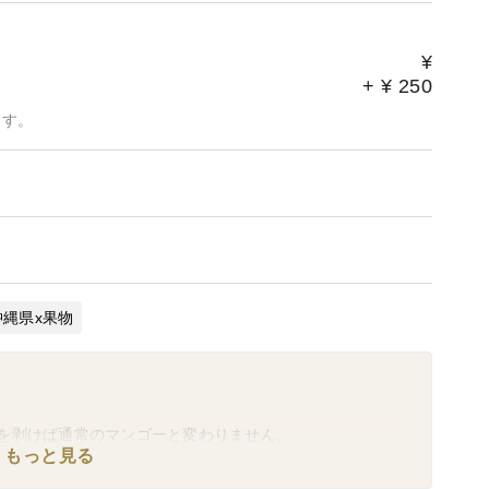
¥
+
¥
250
ます。
沖縄県x果物
を剥けば通常のマンゴーと変わりません。
もっと見る