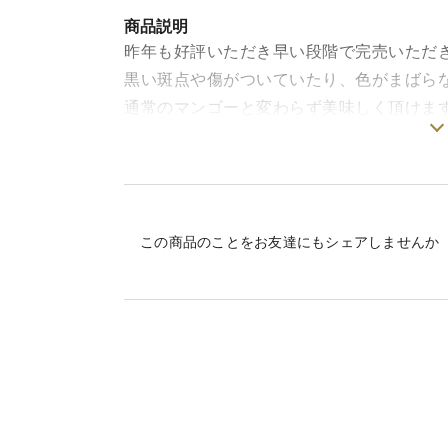
商品説明
昨年も好評いただき早い段階で完売いただ
黒い斑点や傷がついていたり、色がまばら
通常のマンゴーと変わらず美味しく頂けます
配送日は収穫によって前後します。
配送日が決まりましたら、ご連絡差し上げ
7月上旬～8月下旬に順次発送致します。
この商品のことをお友達にもシェアしませんか
＜味＞
味はそのままに、見た目が贈答用からはみ
かじったときにジュワッとあふれ出す果汁
沖縄の北部の自然いっぱいの恵みを受け、
おいしいマンゴーをお届けいたします。
＜栽培のこだわり＞