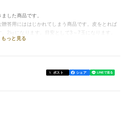
きました商品です。
な贈答用にははじかれてしまう商品です。皮をとれば
。2㎏になります。目安として3～7玉になります。
もっと見る
ます。
ポスト
シェア
出してしまったマンゴーを販売いたします。
と甘さたっぷり。
こだわりの土づくりで、甘みと酸味のバランスが良い