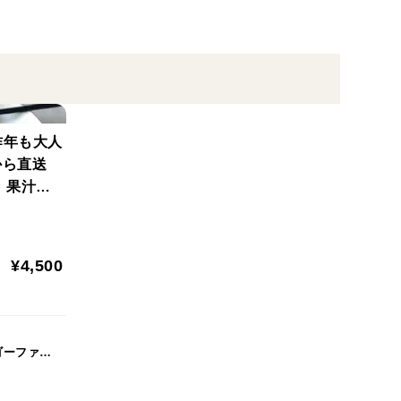
てています。ミツバチを使ったり、自然に配慮した包
り組みを開始しており、循環型の農業を目指していき
から汲み上げて使用しています。沖縄の北部だけは沖
れる水で栽培しています。
昨年も大人
から直送
、果汁が
本島北部の東海岸にあります。パイナップルの生産が
堆積した土壌や、太古の珊瑚でできた琉球石灰岩の風
¥4,500
です。牛糞堆肥やバガス（さとうきびの絞りかす）、
にとって最高の土壌環境で育てられています。
沖縄ゴールデンマンゴーファーム
やすい品種です。俗に言われる「アップルマンゴー」