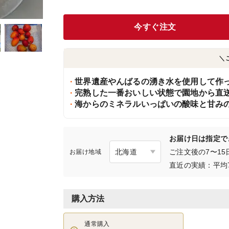
今すぐ注文
＼
世界遺産やんばるの湧き水を使用して作
完熟した一番おいしい状態で園地から直
海からのミネラルいっぱいの酸味と甘み
お届け日は指定で
ご注文後の7〜1
お届け地域
直近の実績：平均
購入方法
通常購入