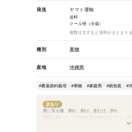
発送
ヤマト運輸
送料
クール便（冷蔵）
複数注文すると送料がまとまり
種別
果物
産地
沖縄県
農薬節約栽培
果物
家庭用
紙包装
訳あり
実に至る傷、割れ、裂け、皮むけ、折れ
表面に黒い点、キズのあるものになります。皮