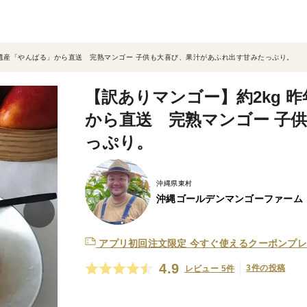
界遺産「やんばる」から直送 完熟マンゴー 子供も大喜び、果汁があふれ出す甘みたっぷり。
【訳ありマンゴー】約2kg 
から直送 完熟マンゴー 子
っぷり。
沖縄県東村
沖縄ゴールデンマンゴーファーム
アプリ初回注文限定
今すぐ使えるクーポンプレ
4.9
3件の投稿
レビュー 5件