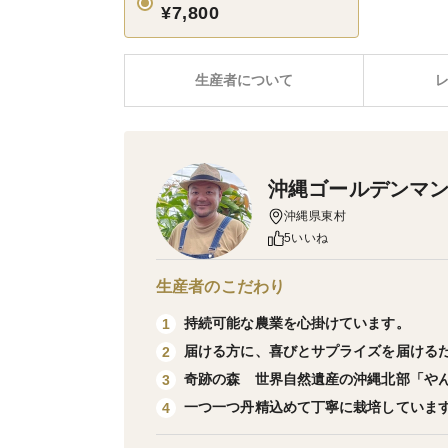
¥7,800
生産者について
沖縄ゴールデンマ
沖縄県東村
5いいね
生産者のこだわり
持続可能な農業を心掛けています。
1
届ける方に、喜びとサプライズを届ける
2
奇跡の森 世界自然遺産の沖縄北部「や
3
一つ一つ丹精込めて丁寧に栽培していま
4