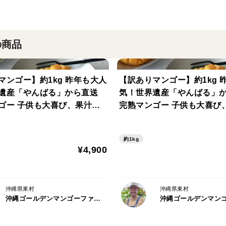
沖縄の豊かな自然の中、一つ一つ丁寧に育
装資材を導入など、サステナビリティの取
ます。
の商品
世界自然遺産の「やんばる」の湧き水を川
縄では珍しい軟水になり、飲料水にも使わ
ゴー】約1kg 昨年も大人
【訳ありマンゴー】約1kg 
界遺産「やんばる」から直送
気！世界遺産「やんばる」
＜産地の特徴＞
喜び、果汁が
完熟マンゴー 子供も大喜び
東村は「山原」（やんばる）と呼ばれ沖縄
す甘みたっぷり。
あふれ出す甘みたっぷり。
日本一の果樹栽培の盛んな地域です。
沖縄の土壌は大陸からの川や海流によって
約1kg
¥4,900
化などで出来たミネラル分たっぷりの土壌
緑肥植物等による土づくりが行われ、植物
沖縄県東村
沖縄県東村
＜品種など＞
沖縄ゴールデンマンゴーファーム
アーウィン種という、繊維が少なく、食べ
になります。