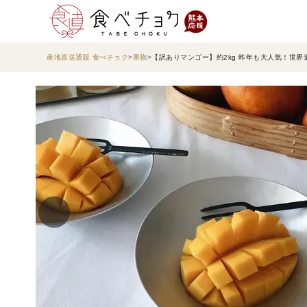
産地直送通販 食べチョク
果物
【訳ありマンゴー】約2kg 昨年も大人気！世