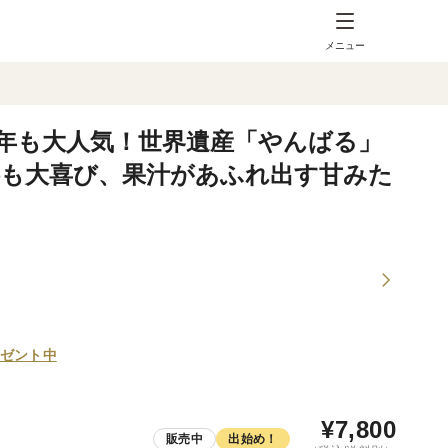
メニュー
昨年も大人気！世界遺産「やんばる」
供も大喜び、果汁があふれ出す甘みた
ゼント中
¥
7,800
販売中
出始め！