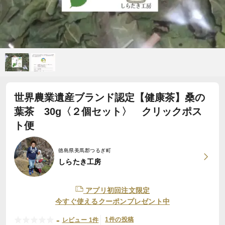
世界農業遺産ブランド認定【健康茶】桑の
葉茶 30g〈２個セット〉 クリックポス
ト便
徳島県美馬郡つるぎ町
しらたき工房
アプリ初回注文限定
今すぐ使えるクーポンプレゼント中
-
1件の投稿
レビュー 1件