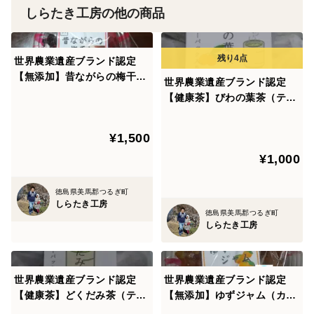
しらたき工房の他の商品
世界農業遺産ブランド認定
【無添加】昔ながらの梅干し
世界農業遺産ブランド認定
【かめ漬け】（カップ詰）15
【健康茶】びわの葉茶（ティ
0g×3
ーバッグ入り）〈２個セッ
ト〉クリックポスト便
¥1,500
¥1,000
徳島県美馬郡つるぎ町
しらたき工房
徳島県美馬郡つるぎ町
しらたき工房
世界農業遺産ブランド認定
世界農業遺産ブランド認定
【健康茶】どくだみ茶（ティ
【無添加】ゆずジャム（カッ
ーバッグ入り）〈４個セッ
プ詰）400g×3個