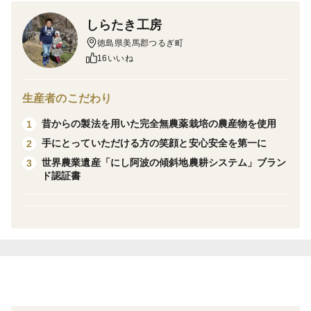
ム、ミネラルに富み、食物繊維も多く含まれます。
しらたき工房
期待される効能
徳島県美馬郡つるぎ町
・糖尿病予防効果
16いいね
・高血圧抑制効果
・血中脂質抑制効果
生産者のこだわり
・便通改善効果
昔からの製法を用いた完全無農薬栽培の農産物を使用
1
手にとっていただける方の笑顔と安心安全を第一に
2
○お召し上がり方
世界農業遺産「にし阿波の傾斜地農耕システム」ブラン
3
夏はアイス、冬はホットでお飲みください。
ド認証書
○保存方法など
原材料名 桑の葉
内容量 30g
保存方法 高温多湿を避け常温保存
賞味期限 袋裏面のシールに記載