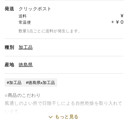
発送
クリックポスト
¥
送料
+
¥
0
常温便
数量1点ごとに送料が発生します。
種別
加工品
産地
徳島県
加工品
徳島県x加工品
○商品のこだわり
風通しのよい所で日陰干しによる自然乾燥を取り入れて
います。
もっと見る
徳島県産で栽培しており、
栄養成分的に、現代人に不足しがちな亜鉛、カルシウ