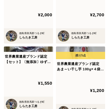
ト〉
¥2,000
¥2,700
徳島県美馬郡つるぎ町
徳島県美馬郡つるぎ町
しらたき工房
しらたき工房
世界農業遺産ブランド認定
【セット】〔無添加〕ゆず味
世界農業遺産ブランド認定
噌（200g ）＋〔無添加〕ゆ
あま～い干し芋 100g×４袋
ずジャム（200g）＋〔無添
（クリックポスト便）
加〕昔ながらの梅干し（150
¥1,550
g ） 各１個づつ
¥1,200
徳島県美馬郡つるぎ町
しらたき工房