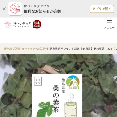
食べチョクアプリ
アプリで開く
便利なお知らせが充実！
メニュー
産地直送通販 食べチョク
加工品
世界農業遺産ブランド認定【健康茶】桑の葉茶 30g〈