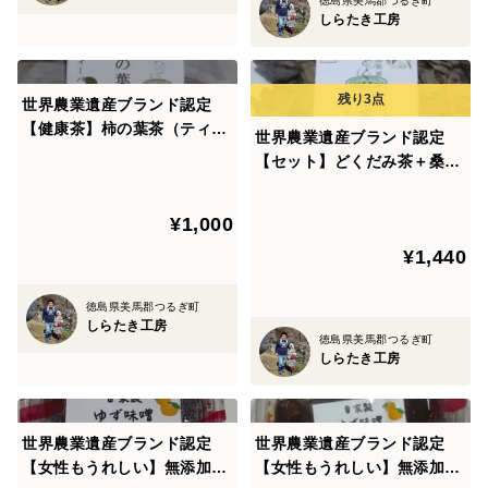
徳島県美馬郡つるぎ町
しらたき工房
世界農業遺産ブランド認定
【健康茶】柿の葉茶（ティー
世界農業遺産ブランド認定
バッグ入り）〈２個セット〉
【セット】どくだみ茶＋桑の
クリックポスト便
葉茶＋びわの葉茶 各１袋づつ
¥1,000
¥1,440
徳島県美馬郡つるぎ町
しらたき工房
徳島県美馬郡つるぎ町
しらたき工房
世界農業遺産ブランド認定
世界農業遺産ブランド認定
【女性もうれしい】無添加の
【女性もうれしい】無添加の