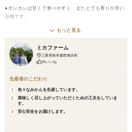
●ポンカンは甘くて食べやすく、またとても香りが良い
品種です。
もっと見る
●甘さアップのため、貯蔵庫で数日保管の上、箱込みで
約５キロにて出荷します。なお、サイズは大小混合で
ミカファーム
す。また、当地比約3割の農薬節減に努めており、黒点
三重県南牟婁郡御浜町
やシミ、多少の擦れ傷等が混入することがありますが、
29いいね
味には影響ありません。
ポンカンは、種がある個があります。
生産者のこだわり
色々なみかんを生産しています。
1
●直射日光を避け涼しいところで保存してください。ま
美味しく召し上がっていただくための工夫をしていま
2
た、箱中のみかんはまれに傷みが発生することがありま
す。
すので、箱より取り出す、時々上下入れ替えする等して
安心安全をお届けします。
3
保存してください。