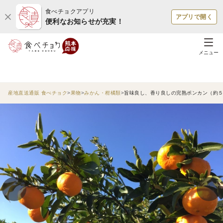
食べチョクアプリ
アプリで開く
便利なお知らせが充実！
メニュー
産地直送通販 食べチョク
果物
みかん・柑橘類
旨味良し、香り良しの完熟ポンカン（約５