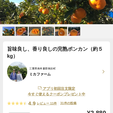
旨味良し、香り良しの完熟ポンカン（約５
kg）
三重県南牟婁郡御浜町
ミカファーム
アプリ初回注文限定
今すぐ使えるクーポンプレゼント中
4.9
31件の投稿
レビュー 11件
¥
2,880