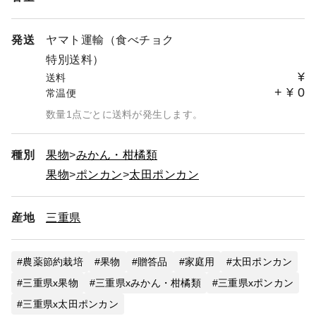
発送
ヤマト運輸（食べチョク
特別送料）
¥
送料
+
¥
0
常温便
数量1点ごとに送料が発生します。
種別
果物
みかん・柑橘類
果物
ポンカン
太田ポンカン
産地
三重県
農薬節約栽培
果物
贈答品
家庭用
太田ポンカン
三重県x果物
三重県xみかん・柑橘類
三重県xポンカン
三重県x太田ポンカン