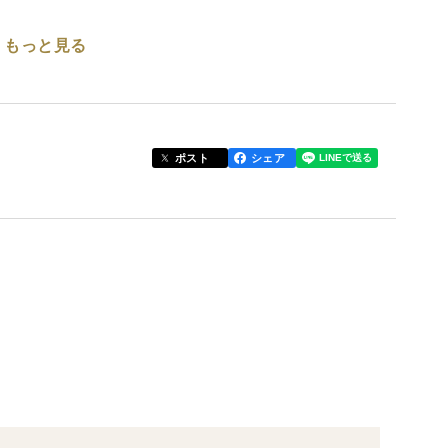
もっと見る
のバランス！
ポスト
シェア
お召し上がりください)
てください。
0mの冷涼な気候のもと、全国でも早くから栽培され、
用しない手作りのフレッシュジャムの信頼と歴史を積