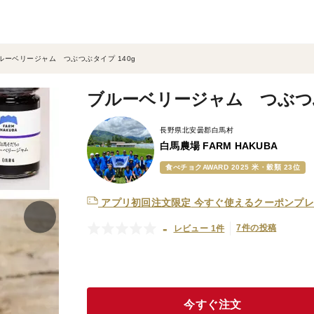
ルーベリージャム つぶつぶタイプ 140g
ブルーベリージャム つぶつぶ
長野県北安曇郡白馬村
白馬農場 FARM HAKUBA
食べチョクAWARD 2025 米・穀類 23位
アプリ初回注文限定
今すぐ使えるクーポンプレ
-
7件の投稿
レビュー 1件
今すぐ注文