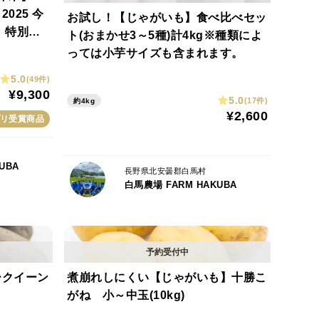
25 今
お試し！【じゃがいも】食べ比べセッ
ト(おまかせ3～5種)計4kg※種類によ
 令和3年
っては小芋サイズも含まれます。
 お米 も
5.0
(49件)
¥9,300
5.0
(17件)
約4kg
¥2,600
リ受賞商品
UBA
長野県北安曇郡白馬村
白馬農場 FARM HAKUBA
ークイーン
煮崩れしにくい【じゃがいも】十勝こ
がね 小～中玉(10kg)