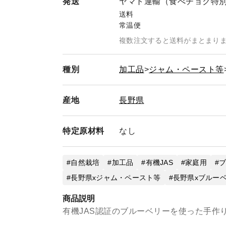
発送
ヤマト運輸（食べチョク特
送料
常温便
複数注文すると送料がまとまり
種別
加工品
ジャム・ペースト等
産地
長野県
特定
原材料
なし
自然栽培
加工品
有機JAS
家庭用
長野県xジャム・ペースト等
長野県xブルー
商品説明
有機JAS認証のブルーベリーを使った手作