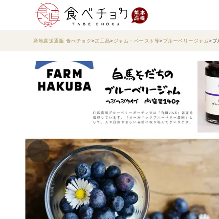
産地直送通販 食べチョク
加工品
ジャム・ペースト等
ブルーベリージャム
ブ