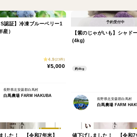
※仕様変更で、瓶の形とラベルが写真とは
AS認証】冷凍ブルーベリー1
6年産）
【紫のじゃがいも】シャド
(4kg)
4.9
(23件)
¥5,000
約4kg
長野県北安曇郡白馬村
白馬農場 FARM HAKUBA
長野県北安曇郡白馬村
白馬農場 FARM HAK
ました！ 【令和7年米】
値下げしました！ 【令和7