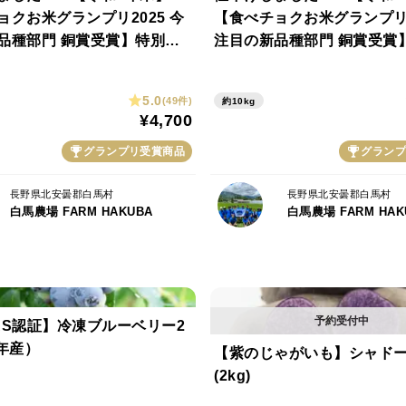
クお米グランプリ2025 今
【食べチョクお米グランプリ20
 銅賞受賞】特別栽
注目の新品種部門 銅賞受賞】特別栽
うだい２１(5kg) 令和3年度
培米 ゆうだい２１(10kg)
秀賞を連続受賞！！ お米 も
度～特別優秀賞を連続受賞！
5.0
(49件)
約10kg
の大きい
っちり粒の大きい
¥4,700
グランプリ受賞商品
グランプ
長野県北安曇郡白馬村
長野県北安曇郡白馬村
白馬農場 FARM HAKUBA
白馬農場 FARM HAK
AS認証】冷凍ブルーベリー2
6年産）
【紫のじゃがいも】シャド
(2kg)