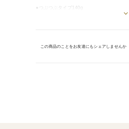
●つぶつぶタイプ140g
つぶつぶでジューシーな甘さと程よい酸味
◆内容量・原材料・保存方法◆
この商品のことをお友達にもシェアしませんか
内容量：140g
原材料名：ブルーベリー、グラニュー糖
賞味期限：2027.12.4(開封後はお早めに
保存方法：直射日光を避けて常温で保存し
当農場のブルーベリーは白馬山麓、標高73
その歴史も約40年。砂糖以外の添加物を使
みかせねてきた味を是非お試しください。