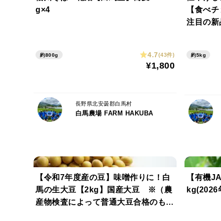
g×4
【食べチョ
注目の新品種部門
培米 ゆ
～特別優
4.7
(43件)
約800g
約5kg
っちり粒
¥1,800
長野県北安曇郡白馬村
白馬農場 FARM HAKUBA
【令和7年度産の豆】味噌作りに！白
【有機J
馬の生大豆【2kg】国産大豆 ※（農
kg(202
産物検査によって普通大豆合格のも
の）