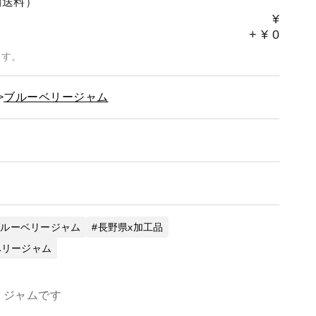
別送料）
¥
+
¥
0
ます。
ブルーベリージャム
ブルーベリージャム
長野県x加工品
ベリージャム
りジャムです