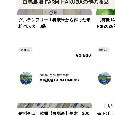
白馬農場 FARM HAKUBAの他の商品
グルテンフリー！特栽米から作った米
【有機J
粉パスタ 3袋
kg(202
約600g
約1kg
¥1,500
長野県北安曇郡白馬村
白馬農場 FARM HAKUBA
信州そば 乾麺【白馬産】蕎麦 200
値下げし