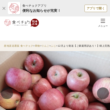
食べチョクアプリ
アプリで開く
便利なお知らせが充実！
メニュー
産地直送通販 食べチョク
果物
りんご
ふじ
12月より発送【ご家庭用訳あり！】樹上完熟！