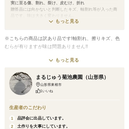
実に至る傷、割れ、裂け、皮むけ、折れ
贈答品には向かないと判断したキズ、軸割れ等が入った商
品です。味は大きく変わりません。
もっと見る
※こちらの商品は訳あり品です!軸割れ、擦りキズ、色
むらが有りますが味は問題ありません!!
もっと見る
サクサクと歯ざわりがよく甘味、香りの良いサンふじの
ご紹介です。太陽の光をサンサンと浴び、蜜が入り美味
まるじゅう菊池農園（山形県）
しくなるまで待ってから収穫した『樹上完熟サンふじ』
山形県東根市
です。
1いいね
5kg入になります。
生産者のこだわり
ご家庭ではもちろんご近所さんへのおすそ分けにも適し
品評会に出品しています。
1
ています！
土作りを大事にしています。
2