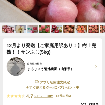
12月より発送【ご家庭用訳あり！】樹上完
熟！！サンふじ(5kg)
山形県東根市
まるじゅう菊池農園（山形県）
アプリ初回注文限定
今すぐ使えるクーポンプレゼント中
4.7
67件の投稿
レビュー 38件
¥
1,980