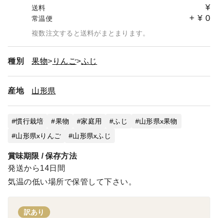
¥
送料
+
¥
0
常温便
複数注文すると送料がまとまります。
種別
果物
りんご
ふじ
産地
山形県
慣行栽培
果物
家庭用
ふじ
山形県x果物
山形県xりんご
山形県xふじ
賞味期限 / 保存方法
発送から14日間
気温の低い場所で保管して下さい。
訳あり