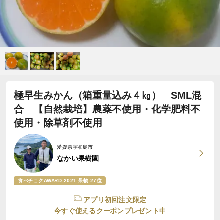
極早生みかん（箱重量込み４㎏） SML混
合 【自然栽培】農薬不使用・化学肥料不
使用・除草剤不使用
愛媛県宇和島市
なかい果樹園
食べチョクAWARD 2021 果物 27位
アプリ初回注文限定
今すぐ使えるクーポンプレゼント中