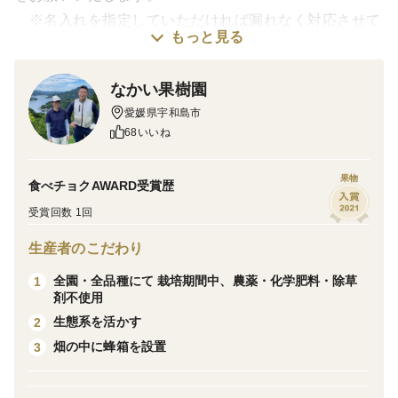
※名入れを指定していただければ漏れなく対応させて
もっと見る
いただきます
※ご指定ない場合は表書き、名入れなしの熨斗をつけ
なかい果樹園
させていただきます
愛媛県宇和島市
68いいね
【特記事項記入例】
熨斗希望
果物
食べチョクAWARD受賞歴
苗字 名前
受賞回数 1回
愛媛県より直送！栽培期間中一切農薬・化学肥料・除草
生産者のこだわり
剤を使用せず（自然農法・自然栽培）育てた極早生みか
全園・全品種にて 栽培期間中、農薬・化学肥料・除草
1
んです。「なかい果樹園」の極早生みかんは９月から１
剤不使用
０月末頃に収穫する温州みかんで、酸味が少なく、まだ
生態系を活かす
2
残暑の残る今頃だと爽やかさが口の中で広がる優しい味
畑の中に蜂箱を設置
3
です。青いみかんの見た目と相まって、晩夏の余韻を楽
しみつつ、秋を感じられる味です。味覚の繊細な方、ま