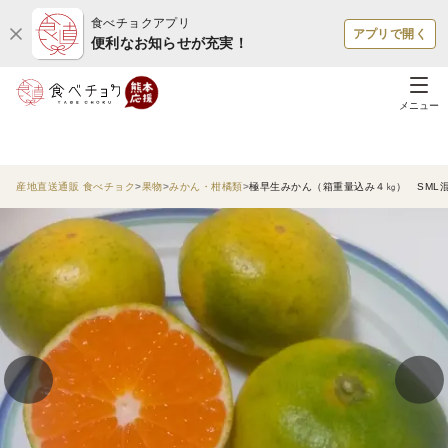
食べチョクアプリ
アプリで開く
便利なお知らせが充実！
メニュー
産地直送通販 食べチョク
果物
みかん・柑橘類
極早生みかん（箱重量込み４㎏） SML