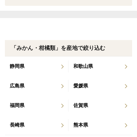
たお子様にとてもご好評頂いております
（注意）
商品到着後は、なるべく早く箱をあけ、風通しの良い直
射日光の当たらないところで（最適な保存温度５℃～１
「みかん・柑橘類」を産地で絞り込む
５℃程度）保存してください。保存している間、カビが
はえたり、腐ったりしたみかんは、いち早くとりだして
静岡県
和歌山県
破棄してください。
「なかい果樹園」は、愛媛県宇和島市で自然農法を一貫
広島県
愛媛県
して４０年以上守り続けた農家です。農薬・化学肥料・
除草剤を使用しないことにこだわって育てることで、食
福岡県
佐賀県
卓に安全・安心な食べものをとどけたいという理念で、
環境にも配慮した柑橘栽培をおこなっています。
長崎県
熊本県
自然本来のもつ本物にこだわりのあるお客様に自信を