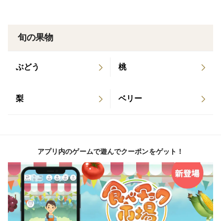
もってお届けします。
旬の果物
＜外観＞
自然農法産です。外観は、スーパーやデパートで販売さ
れているピカピカのものではありません。
ぶどう
桃
多少の黒や白や赤い斑点（大体１センチ程度）のもの
は、ございます。
梨
ベリー
食しても問題はありませんが、外皮等気になるようであ
れば、削ったりしていただいてお使いください。ご留意
の上ご購入ください。
アプリ内のゲームで遊んでクーポンをゲット！
※なまものですので、お早めにお召し上がりください。
＃自然栽培
＃自然農法
＃農薬不使用