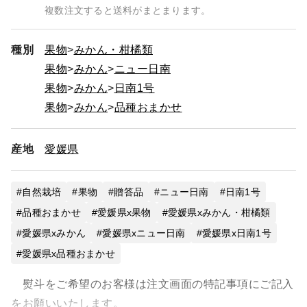
複数注文すると送料がまとまります。
種別
果物
みかん・柑橘類
果物
みかん
ニュー日南
果物
みかん
日南1号
果物
みかん
品種おまかせ
産地
愛媛県
自然栽培
果物
贈答品
ニュー日南
日南1号
品種おまかせ
愛媛県x果物
愛媛県xみかん・柑橘類
愛媛県xみかん
愛媛県xニュー日南
愛媛県x日南1号
愛媛県x品種おまかせ
熨斗をご希望のお客様は注文画面の特記事項にご記入
をお願いいたします。