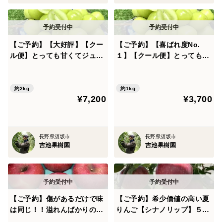
【ご予約】【大好評】【クー
【ご予約】【喜ばれ度No.
ル便】とっても甘くてジュー
１】【クール便】とっても甘
シーなシャインマスカット！
くてジューシーなシャインマ
【ご家庭用】 ２㎏以上 S-k2
スカット 【ご家庭用】１㎏
以上 S-K1
約2kg
約1kg
¥7,200
¥3,700
長野県須坂市
長野県須坂市
吉池果樹園
吉池果樹園
【ご予約】傷があるだけで味
【ご予約】希少価値の高い夏
は同じ！！溢れんばかりの果
りんご【シナノリップ】５㎏
汁！！当農園人気No.1 サン
R-k5