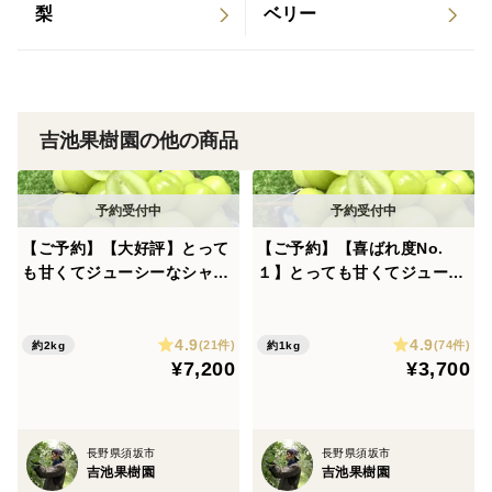
に商品到着となります。
梨
ベリー
・商品到着後は日の当たらない涼しい所または、冷蔵庫
に入れてください。
・野菜袋に入れ冷蔵保存すると長期保存(目安としてお
およそ3ヶ月)が可能となりますが、出来るだけ早めにお
吉池果樹園の他の商品
召し上がりいただけると幸いです。
【ご予約】【大好評】とって
【ご予約】【喜ばれ度No.
も甘くてジューシーなシャイ
１】とっても甘くてジューシ
ンマスカット！ 【ご家庭用】
ーなシャインマスカット
２㎏以上 S-k2
【ご家庭用】１㎏以上 S-K1
4.9
4.9
(21件)
(74件)
約2kg
約1kg
¥7,200
¥3,700
長野県須坂市
長野県須坂市
吉池果樹園
吉池果樹園