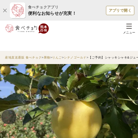
食べチョクアプリ
アプリで開く
便利なお知らせが充実！
メニュー
産地直送通販 食べチョク
果物
りんご
シナノゴールド
【ご予約】シャッキシャキ&ジュー