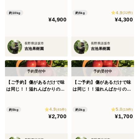
ふじ【訳あり】10㎏ F-w10
4.9
(32件)
約10kg
約5kg
¥4,900
¥4,300
長野県須坂市
長野県須坂市
吉池果樹園
吉池果樹園
【ご予約】傷があるだけで味
【ご予約】傷があるだけで味
は同じ！！溢れんばかりの果
は同じ！！溢れんばかりの果
汁！！当農園人気No.1 サン
汁！！当農園人気No.1 サン
ふじ【訳あり】５㎏ F-w5
ふじ【訳あり】3㎏F-w3
4.9
5.0
(45件)
(19件)
約5kg
約3kg
¥2,700
¥1,700