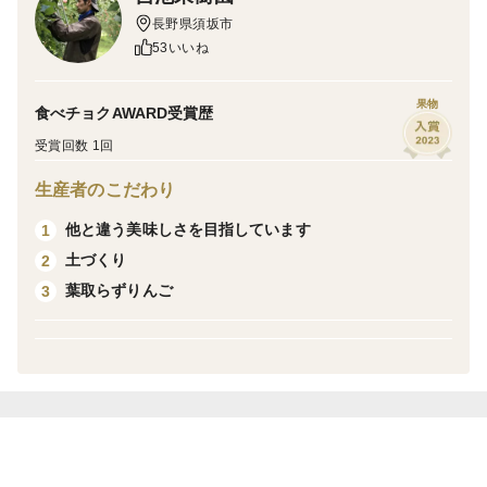
をお試しください。
長野県須坂市
53いいね
小さな雹害・小さな割れ（りんごのツルのもとやおしり
に亀裂が入ること）等がありますが、そこの部分を取り
果物
食べチョクAWARD受賞歴
除いていただければ問題なく食べることができます。
受賞回数 1回
当農園は長野県の北部にある須坂市で栽培しておりま
生産者のこだわり
す。
他と違う美味しさを目指しています
1
須坂市では昼夜の寒暖差が大きく水はけも良いので、果
土づくり
2
物全般が栽培でき、立地条件が良いと言われています。
葉取らずりんご
3
【栽培のこだわり】
当農園では、節減対象農薬(県基準から約半分)・有機質
肥料で化学肥料は一切使用しておりません。
農薬ではお子様やワンちゃんでも害の少ない薬液を使
用しておりますので、気にせずお召し上がれます。