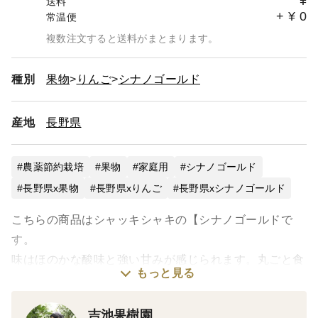
¥
送料
+
¥
0
常温便
複数注文すると送料がまとまります。
種別
果物
りんご
シナノゴールド
産地
長野県
農薬節約栽培
果物
家庭用
シナノゴールド
長野県x果物
長野県xりんご
長野県xシナノゴールド
こちらの商品はシャッキシャキの【シナノゴールドで
す。
味はほのかな酸味と強い甘みが感じられます。丸ごと食
もっと見る
べると果汁がたっぷり出てくるのでとてもジューシーで
サッパリと食べられます。シャキッと歯応えのある食感
吉池果樹園