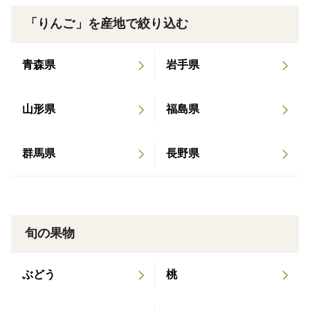
肥料では金芽米の肌ぬか｢米の精｣を使用しています。
お米の栄養もあるのでとても美味しく放射能検査も実施
「りんご」を産地で絞り込む
しています。
お米で作られたりんごを是非お召し上がりいただけまし
青森県
岩手県
たら幸いです。
山形県
福島県
【内容量】
約3kｇ
群馬県
長野県
【注意事項】
・コンビニ払いのお客様はお支払い確認後、発送いたし
ますので、ご了承いただきますようよろしくお願いいた
旬の果物
します。
・配送はヤマト運輸様にてお届けします。交通状況で異
なりますが、九州/沖縄・北海道のお客様は発送日から
ぶどう
桃
中１日。前記以外にお住まいのお客様は発送日から翌日