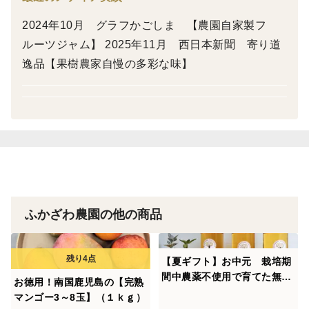
保存方法 直射日光を避け常温で保存
2024年10月 グラフかごしま 【農園自家製フ
加工者 ふかざわ農園
ルーツジャム】 2025年11月 西日本新聞 寄り道
逸品【果樹農家自慢の多彩な味】
ふかざわ農園の他の商品
【夏ギフト】お中元 栽培期
間中農薬不使用で育てた無添
お徳用！南国鹿児島の【完熟
加の【梅シロップ】180ｍｌ×
マンゴー3～8玉】（１ｋｇ）
3瓶 熨斗対応します！