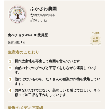
タバスコペッパーは生で食べると激辛ですが、お酢に漬
ふかざわ農園
けることによってマイルドになり中辛以上がお好きな方
鹿児島県枕崎市
には美味しい辛さが味わえます。
57いいね
タバスコペッパーは、鹿児島県枕崎市の自然豊かな土地
その他
食べチョクAWARD受賞歴
で農薬を使わずに大切に育てています。
受賞回数 1回
島とうがらし・ペペロンチーノピッコロと同じキダチ唐
生産者のこだわり
辛子です！
耕作放棄地を再生して農園を営んでいます
1
自然の中でのびのびと子育てをしながら運営していま
2
す。
他にはないものを。たくさんの種類の作物を栽培してい
3
名称 唐辛子の酢漬け
ます。
原材料名 穀物酢（小麦、米、コーン）、タバスコペッ
勿体ないだけではない。美味しいと感じてほしい。そう
4
パー（枕崎市産）
願って加工品を手作りしています。
内容量 90ｇ
最近のメディア実績
賞味期限 加工日より2年