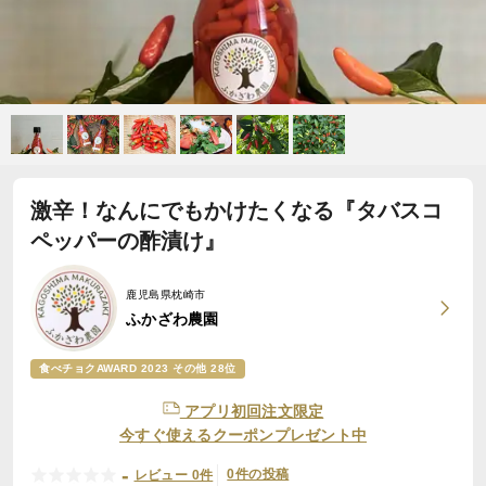
激辛！なんにでもかけたくなる『タバスコ
ペッパーの酢漬け』
鹿児島県枕崎市
ふかざわ農園
食べチョクAWARD 2023 その他 28位
アプリ初回注文限定
今すぐ使えるクーポンプレゼント中
-
0件の投稿
レビュー 0件