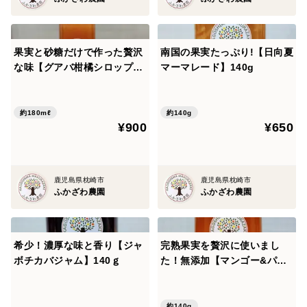
果実と砂糖だけで作った贅沢
南国の果実たっぷり!【日向夏
な味【グアバ柑橘シロップ】
マーマレード】140g
180ml
約180mℓ
約140g
¥900
¥650
鹿児島県枕崎市
鹿児島県枕崎市
ふかざわ農園
ふかざわ農園
希少！濃厚な味と香り【ジャ
完熟果実を贅沢に使いまし
ボチカバジャム】140ｇ
た！無添加【マンゴー&パッ
ションフルーツジャム】140
g
約140g