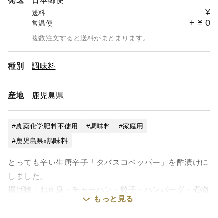
発送
日本郵便
¥
送料
+
¥
0
常温便
複数注文すると送料がまとまります。
種別
調味料
産地
鹿児島県
農薬化学肥料不使用
調味料
家庭用
鹿児島県x調味料
とっても辛い生唐辛子「タバスコペッパー」を酢漬けに
しました。
揚げ物・お刺身・チャーハン・餃子・ハンバーグ・煮物
もっと見る
にも。なんにでもチョイがけしたくなる美味しさです。
特に和食で中華料理によくあいます！