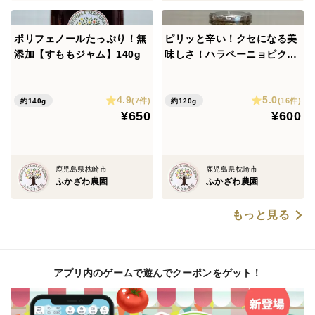
ポリフェノールたっぷり！無
ピリッと辛い！クセになる美
添加【すももジャム】140g
味しさ！ハラペーニョピクル
ス
4.9
5.0
(7件)
(16件)
約140g
約120g
¥650
¥600
鹿児島県枕崎市
鹿児島県枕崎市
ふかざわ農園
ふかざわ農園
もっと見る
アプリ内のゲームで遊んでクーポンをゲット！