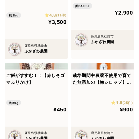
約540mℓ
¥2,900
4.8
(11件)
約1kg
¥3,500
鹿児島県枕崎市
ふかざわ農園
鹿児島県枕崎市
ふかざわ農園
ご飯がすすむ！！【赤しそゴ
栽培期間中農薬不使用で育て
マふりかけ】
た無添加の【梅シロップ】18
0ｍｌ
4.6
(25件)
約50g
¥450
¥900
鹿児島県枕崎市
鹿児島県枕崎市
ふかざわ農園
ふかざわ農園