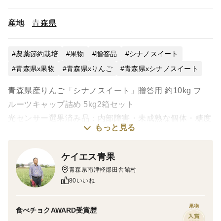
産地
青森県
農薬節約栽培
果物
贈答品
シナノスイート
青森県x果物
青森県xりんご
青森県xシナノスイート
青森県産りんご「シナノスイート」贈答用 約10kg フ
ルーツキャップ詰め 5kg2箱セット
光センサー選果済み品：内部障害・未成熟な個体・糖度
もっと見る
が低すぎる個体を取り除いております。
化学肥料・除草剤不使用で栽培しております。
ケイエス青果
青森県南津軽郡田舎館村
津軽平野で林檎栽培50年。大切な方への贈り物、自分へ
80いいね
のご褒美にどうぞ。
5kg1箱13玉~18玉入り。玉数の指定は不可となります。
果物
食べチョクAWARD受賞歴