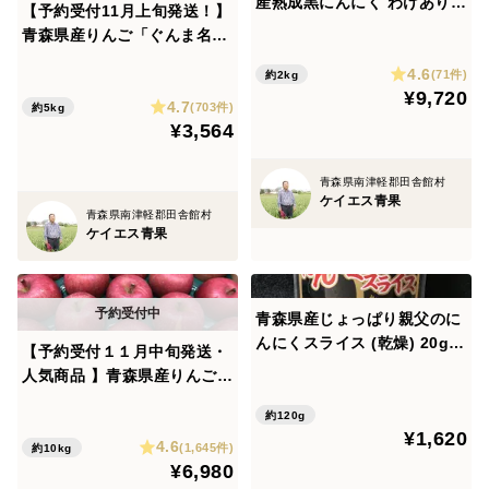
産熟成黒にんにく わけあり 2
【予約受付11月上旬発送！】
kg(250g×8パック) バラ・カ
青森県産りんご「ぐんま名
ケ込 福地ホワイト六片種使
月」家庭用 キズ有 約5kg
4.6
用 糖度50度以上
(71件)
約2kg
【光センサー選果・高リピー
¥9,720
4.7
ト率】
(703件)
約5kg
¥3,564
青森県南津軽郡田舎館村
ケイエス青果
青森県南津軽郡田舎館村
ケイエス青果
青森県産じょっぱり親父のに
んにくスライス (乾燥) 20g 6
【予約受付１１月中旬発送・
袋セット
人気商品 】青森県産りんご
「サンふじ」家庭用 キズ有
約120g
約10kg(5kg×2箱) 【美味・
¥1,620
4.6
光センサー選果済】
(1,645件)
約10kg
¥6,980