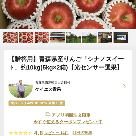
【贈答用】青森県産りんご「シナノスイー
ト」約10kg(5kg×2箱)【光センサー選果】
青森県南津軽郡田舎館村
ケイエス青果
食べチョクAWARD 2025 果物 19位
アプリ初回注文限定
今すぐ使えるクーポンプレゼント中
4.8
23件の投稿
レビュー 14件