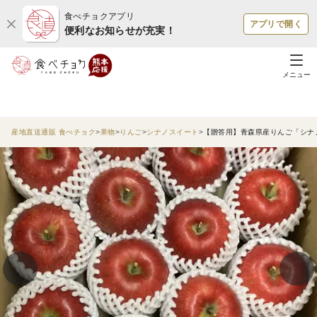
食べチョクアプリ
アプリで開く
便利なお知らせが充実！
メニュー
産地直送通販 食べチョク
果物
りんご
シナノスイート
【贈答用】青森県産りんご「シナノス