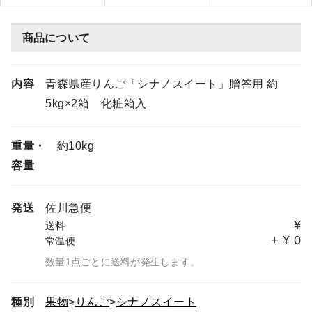
商品について
内容
青森県産りんご「シナノスイート」贈答用 約
5kg×2箱 化粧箱入
重量・
約10kg
容量
発送
佐川急便
¥
送料
+
¥
0
常温便
数量1点ごとに送料が発生します。
種別
果物
りんご
シナノスイート