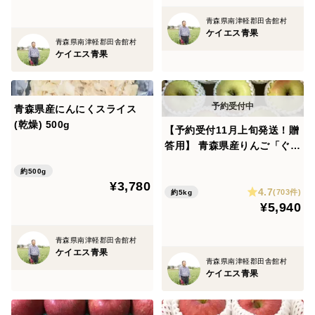
青森県南津軽郡田舎館村
ケイエス青果
青森県南津軽郡田舎館村
ケイエス青果
青森県産にんにくスライス
(乾燥) 500g
【予約受付11月上旬発送！贈
答用】 青森県産りんご「ぐん
ま名月」 約5kg【光センサー
約500g
選果】【冬ギフト】
¥3,780
4.7
(703件)
約5kg
¥5,940
青森県南津軽郡田舎館村
ケイエス青果
青森県南津軽郡田舎館村
ケイエス青果