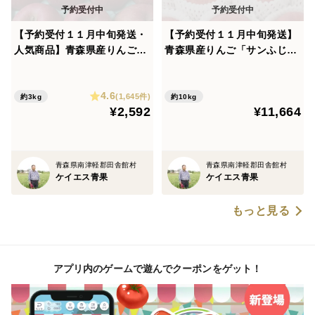
【予約受付１１月中旬発送・
【予約受付１１月中旬発送】
人気商品】青森県産りんご
青森県産りんご「サンふじ」
「サンふじ」家庭用 キズ有
贈答用 フルーツキャップ詰め
約3kg 【美味・光センサー選
約10kg(5kg×2箱) 【光セン
4.6
果済】
サー選果済】
(1,645件)
約3kg
約10kg
¥2,592
¥11,664
青森県南津軽郡田舎館村
青森県南津軽郡田舎館村
ケイエス青果
ケイエス青果
もっと見る
アプリ内のゲームで遊んでクーポンをゲット！