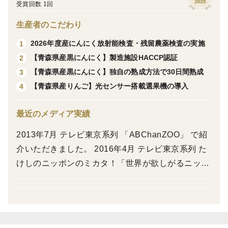
受賞回数 1回
甘くてシャキシャキとした食感。
子供から大人まで、幅広い層に人気のりんごです。
生産者のこだわり
2026年度産にんにく放射能検査・残留農薬検査の実施
1
段ボールに直接送り状を張り付けての発送となりますの
【青森県産黒にんにく】製造施設HACCP認証
2
で、ご注意ください。
【青森県産黒にんにく】独自の熟成方法で30日間熟成
3
熨斗希望の場合は特記事項にご記入ください。
【青森県産りんご】光センサー搭載選果機の導入
4
熨斗はシールか紙タイプの簡易なものとなります。
名入れ不可となります。
最近のメディア実績
2013年7月 テレビ東京系列 「ABChanZOO」 で紹
介いただきました。 2016年4月 テレビ東京系列 た
けしのニッポンのミカタ！「世界が欲しがるニッポ
ンの食」で紹介いただきました。 2016年9月 NHK
BS1【国際報道2016】「世界へはばたけ！黒にんに
く」で紹介いただきました。 2023年3月 テレビ朝
日系列 「家事ヤロウ!!!」 にて弊社の「青森県産