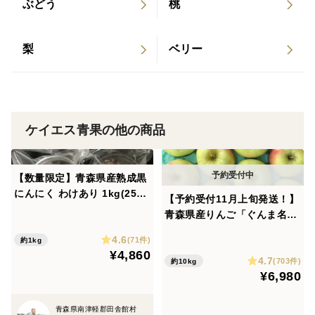
ぶどう
桃
梨
ベリー
ケイエス青果の他の商品
【数量限定】青森県産熟成黒
にんにく わけあり 1kg(250g
【予約受付11月上旬発送！】
×4パック）バラ・カケ込 福
青森県産りんご「ぐんま名
地ホワイト六片種使用 糖度
月」家庭用 キズ有 約10kg(5
4.6
50度以上
(71件)
約1kg
kg×2箱)【光センサー選果・
¥4,860
4.7
高リピート率】
(703件)
約10kg
¥6,980
青森県南津軽郡田舎館村