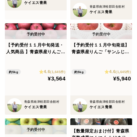
ケイエス青果
青森県南津軽郡田舎館村
ケイエス青果
【予約受付１１月中旬発送・
【予約受付１１月中旬発送】
人気商品 】青森県産りんご
青森県産りんご「サンふじ」
「サンふじ」家庭用 キズ有
贈答用 フルーツキャップ詰め
約5kg【美味・光センサー選
約5kg【光センサー選果済】
4.6
4.6
果済】
(1,645件)
(1,645件)
約5kg
約5kg
¥3,564
¥5,940
青森県南津軽郡田舎館村
青森県南津軽郡田舎館村
ケイエス青果
ケイエス青果
【数量限定おまけ付】青森県