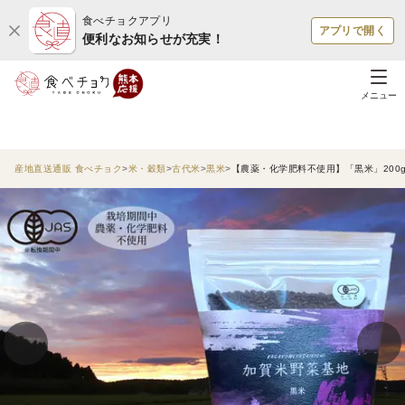
食べチョクアプリ
アプリで開く
便利なお知らせが充実！
メニュー
産地直送通販 食べチョク
米・穀類
古代米
黒米
【農薬・化学肥料不使用】「黒米」200g