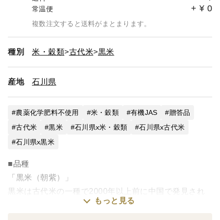
+
¥
0
常温便
複数注文すると送料がまとまります。
種別
米・穀類
古代米
黒米
産地
石川県
農薬化学肥料不使用
米・穀類
有機JAS
贈答品
古代米
黒米
石川県x米・穀類
石川県x古代米
石川県x黒米
■品種
「黒米（朝紫）」
黒米は古代米の一種で2000年以上前に中国で発見され
もっと見る
たお米です。
黒米を発見した人物が出世街道を歩んだことで、縁起を