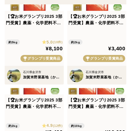
地を守り、健康な大地からは栄養価の高いお米がとれま
す。
【🏆お米グランプリ2025 3部
【🏆お米グランプリ2025 3部
門受賞】農薬・化学肥料不使
門受賞】農薬・化学肥料不使
日々食べるお米だからこそ、食べることで健康になれ
用「いのちの壱」白米5kg
用「いのちの壱」玄米2kg
る、そんなお米づくりを目指しております。
（令和7年産）《お米番付優
（令和7年産）《お米番付優
5.0
秀賞受賞農家｜加賀米野菜基
秀賞受賞農家｜加賀米野菜基
(10件)
約5kg
約2kg
¥8,100
¥3,400
☆有機JAS認証を取得しております。
地》
地》
※有機JAS認証とは？
グランプリ受賞商品
グランプリ受賞商品
化学合成農薬・化学肥料の不使用、遺伝子組み換え種子
石川県金沢市
石川県金沢市
の使用禁止など、定められた基準に沿った生産が行われ
加賀米野菜基地（かがこめやさいきち）
加賀米野菜基地（かがこめやさいきち）
ているかについて、第三者機関より厳格な検査を受けた
上で取得できる国の認証制度です。
【🏆お米グランプリ2025 3部
【🏆お米グランプリ2025 3部
お米の場合、有機JAS認証制度の基準に沿った栽培開始
門受賞】農薬・化学肥料不使
門受賞】農薬・化学肥料不使
用「いのちの壱」白米2kg
用「いのちの壱」玄米10kg
から3年目以降の作付けで収穫されたお米に対しては
（令和7年産）《お米番付優
（令和7年産）《お米番付優
「有機農産物（有機JAS認証）」として認証を受けるこ
4.9
秀賞受賞農家｜加賀米野菜基
秀賞受賞農家｜加賀米野菜基
(12件)
約2kg
約10kg
とになります。