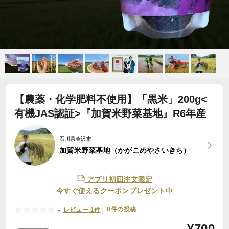
【農薬・化学肥料不使用】「黒米」200g<
有機JAS認証>『加賀米野菜基地』R6年産
石川県金沢市
加賀米野菜基地（かがこめやさいきち）
アプリ初回注文限定
今すぐ使えるクーポンプレゼント中
-
0件の投稿
レビュー 1件
¥
700