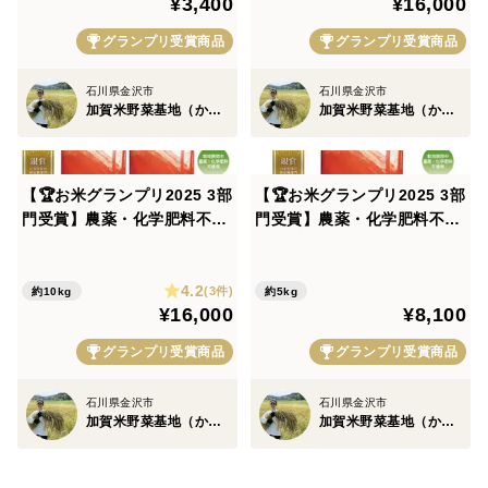
¥3,400
¥16,000
地》
地》
グランプリ受賞商品
グランプリ受賞商品
石川県金沢市
石川県金沢市
加賀米野菜基地（かがこめやさいきち）
加賀米野菜基地（かがこめやさいきち）
【🏆お米グランプリ2025 3部
【🏆お米グランプリ2025 3部
門受賞】農薬・化学肥料不使
門受賞】農薬・化学肥料不使
用「いのちの壱」白米10kg
用「いのちの壱」玄米5kg
（令和7年産）《お米番付優
（令和7年産）《お米番付優
4.2
秀賞受賞農家｜加賀米野菜基
秀賞受賞農家｜加賀米野菜基
(3件)
約10kg
約5kg
¥16,000
¥8,100
地》
地》
グランプリ受賞商品
グランプリ受賞商品
石川県金沢市
石川県金沢市
加賀米野菜基地（かがこめやさいきち）
加賀米野菜基地（かがこめやさいきち）