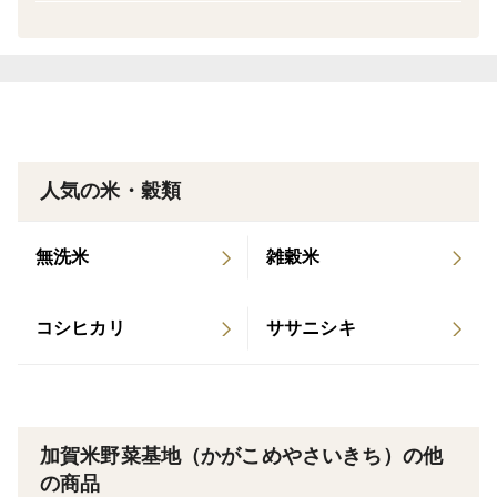
☆いつものお米に黒米を大さじ1〜2杯（お好みの量）入
れて一緒に炊いていただくと、炊き上がりはお米全体が
鮮やかな紫色になり、華やかな見た目になります。
香ばしい香りとプチプチもっちりした食感がクセになる
美味しいお米です。
カレーやシチューなどにもとっても合います！
人気の米・穀類
☆オススメのお米の炊き方についての説明書を同封して
無洗米
雑穀米
おりますので、是非ご参考になさってみてください^^
コシヒカリ
ササニシキ
■栽培のこだわり
☆自然環境と人の健康に配慮して、栽培期間中、農薬と
化学肥料を一切使わずに育てたお米です。
また、お米を育てる大地には、有機成分の栄養素とミネ
加賀米野菜基地（かがこめやさいきち）の他
ラルを必要分継続的に補給しています。とても時間とコ
の商品
ストのかかる作業ですが、この一手間を行うことで、大