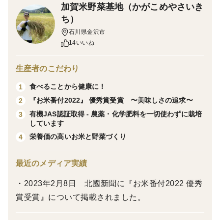
加賀米野菜基地（かがこめやさいき
担いで「出世米」と呼ばれるようになり、当時は皇帝し
ち）
か食べることが許されなかったお米でした。
石川県金沢市
黒米の表皮の黒い色素は「アントシアニン」（ポリフェ
14いいね
ノールの一種）で、活性酸素を除去し老化防止や美肌効
果に役立つ抗酸化作用が高く、炊くと鮮やかな紫色にな
生産者のこだわり
ります。
食べることから健康に！
1
また、ストレスを緩和したり、高血圧予防に効果のある
『お米番付2022』 優秀賞受賞 〜美味しさの追求〜
2
「GABA（ギャバ）」という成分も多く含んでいます。
有機JAS認証取得 - 農薬・化学肥料を一切使わずに栽培
3
その他、タンパク質、ビタミンB2やE、ナイアシン、鉄
しています
分、亜鉛、カルシウム、マグネシウム、腸内環境を改善
栄養価の高いお米と野菜づくり
4
する食物繊維など栄養価がとても高いお米です。
最近のメディア実績
日本にも古くから伝わってきましたが、収穫量が少な
く、栽培しにくい性質のため、現在ではあまり栽培され
・2023年2月8日 北國新聞に『お米番付2022 優秀
なくなり希少なお米となりました。
賞受賞』について掲載されました。
■味