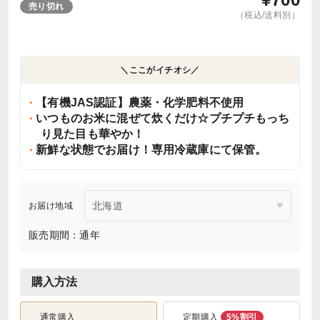
売り切れ
（税込/送料別）
＼ここがイチオシ／
【有機JAS認証】農薬・化学肥料不使用
いつものお米に混ぜて炊くだけ☆プチプチもっち
り見た目も華やか！
新鮮な状態でお届け！専用冷蔵庫にて保管。
お届け地域
販売期間：通年
購入方法
通常購入
定期購入
5%割引