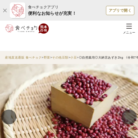
食べチョクアプリ
アプリで開く
便利なお知らせが充実！
メニュー
産地直送通販 食べチョク
野菜
その他豆類
小豆
◎自然栽培◎大納言あずき2kg 《令和