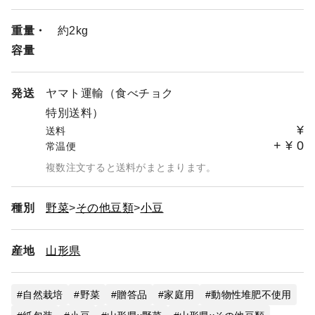
重量・
約2kg
容量
発送
ヤマト運輸（食べチョク
特別送料）
¥
送料
+
¥
0
常温便
複数注文すると送料がまとまります。
種別
野菜
その他豆類
小豆
産地
山形県
自然栽培
野菜
贈答品
家庭用
動物性堆肥不使用