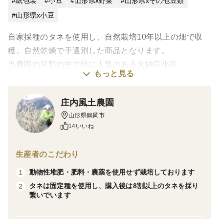
紙包装
小豆
山形県x野菜
山形県xその他豆類
山形県x小豆
自家採種のタネを使用し、自然栽培10年以上の畑で収
穫。自然乾燥で手選別した商品となります。
当農園の豆類の中で特に人気のある大納言小豆。
もっと見る
アクが少なく、皮がしっかりしていて破れにくいのが特
徴です。
庄内風土農園
◎項目にない数量をご希望の方、他の商品も一緒に注文
山形県鶴岡市
したい方は、新たに商品ページをご用意しますのでご注
14いいね
文前にお問い合わせくださいませ。
◎平成27年より、土壌改良剤・動物性堆肥・農薬・化学
生産者のこだわり
肥料・有機肥料を使用せず栽培しています。
動物性堆肥・肥料・農薬を使用せず栽培しております
1
タネは固定種を使用し、購入後は8割以上のタネを採り
2
繋いでいます