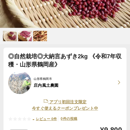
◎自然栽培◎大納言あずき2kg 《令和7年収
穫・山形県鶴岡産》
山形県鶴岡市
庄内風土農園
アプリ初回注文限定
今すぐ使えるクーポンプレゼント中
-
0件の投稿
レビュー 0件
¥
9,800