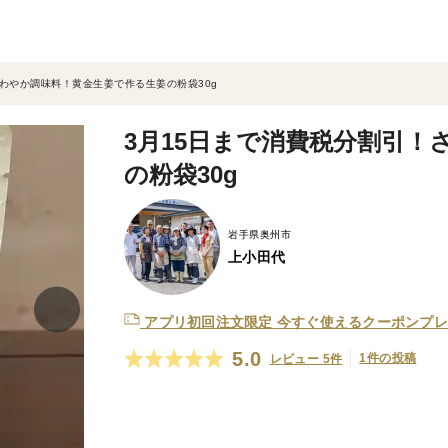
さわやか調味料！黄金生姜で作る生姜の粉袋30g
3月15日まで消費税分割引
の粉袋30g
岩手県奥州市
上小田代
アプリ初回注文限定
今すぐ使えるクーポンプレ
5.0
1件の投稿
レビュー 5件