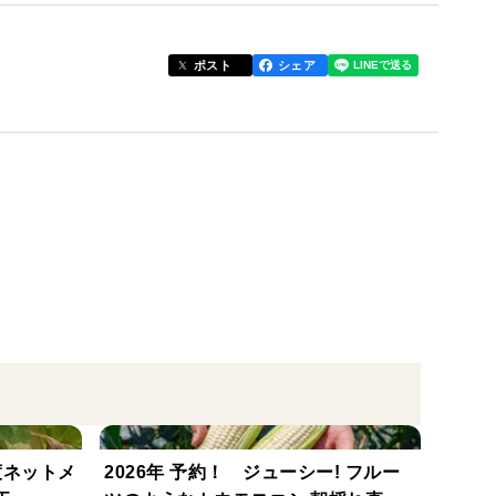
ポスト
シェア
、焼き肉であれば油っぽさが緩和されます。
工しております。
ん。
ありません。
度ネットメ
2026年 予約！ ジューシー! フルー
するべく加工を開始しました。