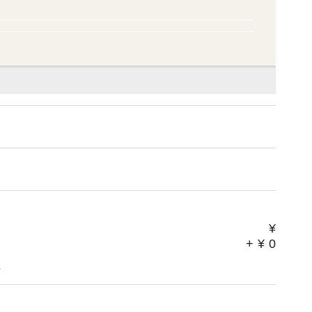
¥
+
¥
0
。