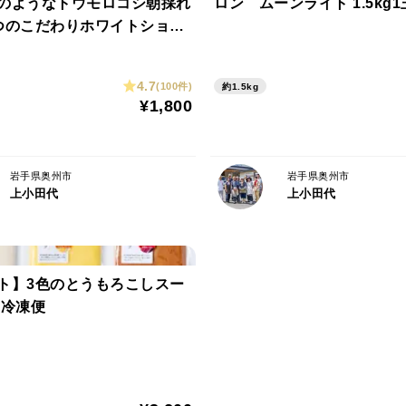
のようなトウモロコシ朝採れ
ロン ムーンライト 1.5kg1
つのこだわりホワイトショコ
甘さはメロン並み！（1本づ
）甘いとうもろこし
＜品種など＞
4.7
(100件)
約1.5kg
プロの料理人が好んで使う品種、黄金（こ
¥1,800
岩手県奥州市
岩手県奥州市
上小田代
上小田代
ト】3色のとうもろこしスー
 冷凍便