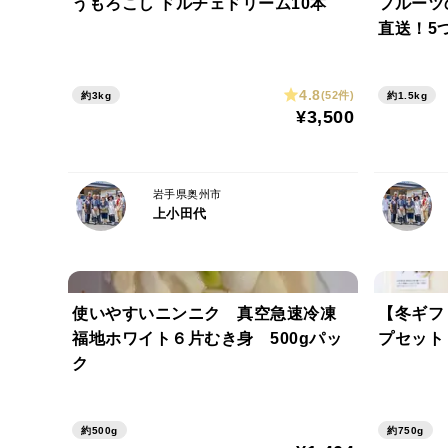
うもろこし ドルチェドリーム10本
フルーツ
直送！5
ラ5本 
つ個包装
4.8
(52件)
約3kg
約1.5kg
¥3,500
岩手県奥州市
上小田代
使いやすいニンニク 真空急速冷凍
【冬ギフ
福地ホワイト６片むき身 500gパッ
プセット
ク
約500g
約750g