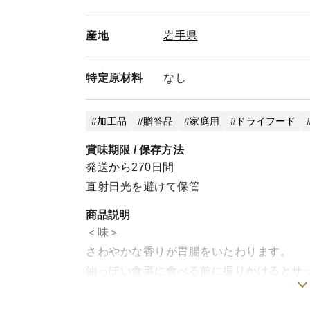
産地
岩手県
特定
原材料
なし
加工品
贈答品
家庭用
ドライフード
賞味期限 / 保存方法
発送から270日間
直射日光を避けて保管
商品説明
＜味＞
さわやかな香りが胃腸をいたわります。
油っぽい食事に食べる前に振りかけるとサ
調味料ですので焼き魚、焼き肉、シチュー