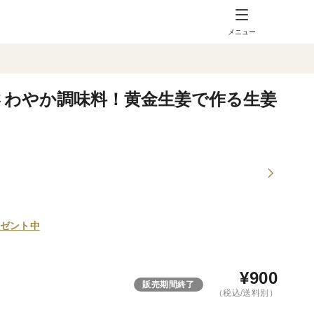
メニュー
！さわやか調味料！黄金生姜で作る生姜
ゼント中
¥
900
販売期間終了
（税込/送料別）