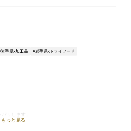
岩手県x加工品
岩手県xドライフード
ッパリします。
もっと見る
、紅茶、珈琲など召し上がる直前にかけてみてくださ