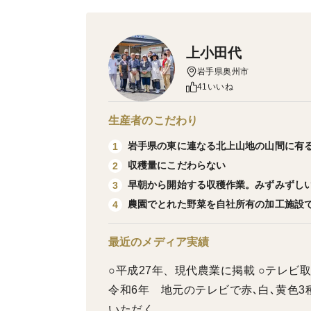
上小田代
岩手県奥州市
41いいね
生産者のこだわり
岩手県の東に連なる北上山地の山間に有
1
収穫量にこだわらない
2
早朝から開始する収穫作業。みずみずし
3
農園でとれた野菜を自社所有の加工施設
4
最近のメディア実績
○平成27年、現代農業に掲載 ○テレビ
令和6年 地元のテレビで赤､白､黄色
いただく。