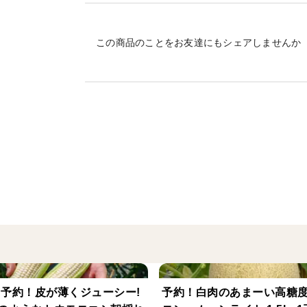
い。
この商品のことをお友達にもシェアしませんか
生姜の香りが焼き魚であれば生臭さを消し
私はシチューに使うのがとても好きです。
＜商品について＞
黄金生姜の粉（袋タイプ）30gです。
弊社栽培の生姜のみを使い自社工房にて加
＜栽培のこだわり＞
生姜の栽培に伴う農薬の使用はございませ
＜産地の特徴＞
山間部にある農村です。農村は冬の収入が
年 予約！皮が薄くジューシー!
予約！白肉のあまーい高糖
自ら冬の収入を作るために生姜を特産品に