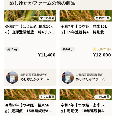
必要のない窒素散布を控え、田んぼに負担をかけず、地
めしゆたかファームの他の商品
力を活かした農法、そして農薬7割減、化学肥料5割減を
心がけております。
すぐに出荷
すぐに出荷
令和7年【はえぬき 精米10k
令和7年【つや姫 精米10k
めしゆたかファームの所在する飯豊町下椿地区は、飯豊
g】山形置賜飯豊 特Aランク
g】15年連続特A 特別栽培
山からの雪解け水に含まれる美味しいお米作りに必須の
23回獲得
米 山形置賜飯豊
ミネラル、ケイ酸が春先に田んぼへ豊富に注ぎ込み、土
5.0
(21件)
約10kg
約10kg
壌は粘着質で本当に美味しいお米を作るのに最適の土地
¥11,400
¥12,000
柄です。
飯の豊かな町と書く飯豊町（いいでまち）、お米王国山
山形県西置賜郡飯豊町
山形県西置賜郡飯豊町
めしゆたかファーム
めしゆたかファーム
形県の中でも特筆して美味しいお米を作ることができる
飯豊町。
すぐに出荷
すぐに出荷
極上の農家直送米をお楽しみくださいませ。
令和7年【つや姫 精米5k
令和7年【つや姫 玄米5k
g】定期便 15年連続特A
g】定期便 15年連続特A