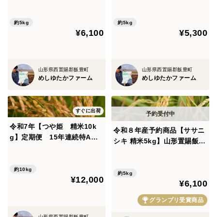
特別栽培米 山形置賜飯豊
特別栽培米 山形置賜飯豊
生産者：梅津義浩
約5kg
約5kg
【こだわり】
¥6,100
¥5,300
玄米を冷蔵保存し、発送日直前にお米の籾殻を外し、色
彩選別機を通し欠損米などの異物を除去、精米ご希望の
お客様へは精米機を通し、新鮮な玄米 / 精米をお送りい
山形県西置賜郡飯豊町
山形県西置賜郡飯豊町
めしゆたかファーム
めしゆたかファーム
たします。
お米は大変重いため、20kg以上ご注文のお客様へは
すぐに出荷
10kgに小分けし発送させていただきます。
令和7年【つや姫 精米10k
令和８年産予約商品【ササニ
g】定期便 15年連続特A
シキ 精米5kg】山形置賜飯
特別栽培米 山形置賜飯豊
【精米購入のお客様へ】
豊 希少育成困難品種
分づき米に対応いたします。
約10kg
約5kg
ご希望のお客様は、お手数おかけしますが、三分づき、
¥12,000
¥6,100
五分づき、七分づき、お好みの分づきをご購入時にお知
グランプリ受賞商品
らせくださいませ。
山形県西置賜郡飯豊町