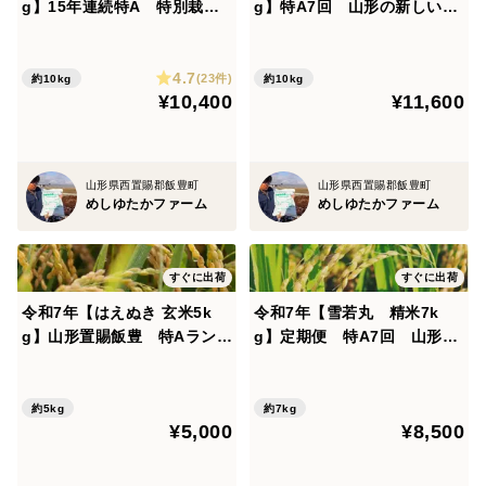
g】15年連続特A 特別栽培
g】特A7回 山形の新しいブ
米 山形置賜飯豊
ランド米
4.7
(23件)
約10kg
約10kg
¥10,400
¥11,600
山形県西置賜郡飯豊町
山形県西置賜郡飯豊町
めしゆたかファーム
めしゆたかファーム
すぐに出荷
すぐに出荷
令和7年【はえぬき 玄米5k
令和7年【雪若丸 精米7k
g】山形置賜飯豊 特Aランク
g】定期便 特A7回 山形の
23回獲得
新しいブランド米
約5kg
約7kg
¥5,000
¥8,500