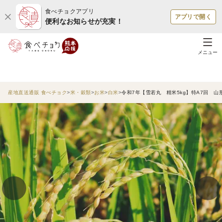
食べチョクアプリ
アプリで開く
便利なお知らせが充実！
メニュー
産地直送通販 食べチョク
米・穀類
お米
白米
令和7年【雪若丸 精米5kg】特A7回 