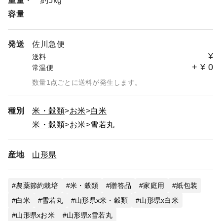
重量・
約5kg
容量
発送
佐川急便
¥
送料
+
¥
0
常温便
数量1点ごとに送料が発生します。
種別
米・穀類
お米
白米
米・穀類
お米
雪若丸
産地
山形県
農薬節約栽培
米・穀類
贈答品
家庭用
紙包装
白米
雪若丸
山形県x米・穀類
山形県x白米
山形県xお米
山形県x雪若丸