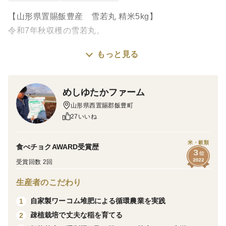
【山形県置賜飯豊産 雪若丸 精米5kg】
令和7年秋収穫の雪若丸。
もっと見る
お米どころ山形県の新しいブランド米。
平成30年にデビュー以来食味ランキング特Aを7回獲
得。
めしゆたかファーム
山形県西置賜郡飯豊町
つや姫ほどもちもち感と粘りは強くなく、はえぬきのよ
27いいね
うなあっさりとした炊きあがりですが、旨味強く上品な
味わいです。
米・穀類
食べチョクAWARD受賞歴
受賞回数 2回
しっかりとした弾力で粒も大きく、食べごたえ抜群。
生産者のこだわり
正直、すごく美味しいお米です。
自家製ワーコム堆肥による循環農業を実践
1
栽培できる農家が限られているため、まだまだ希少なお
疎植栽培で丈夫な稲を育てる
2