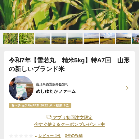
令和7年【雪若丸 精米5kg】特A7回 山形
の新しいブランド米
山形県西置賜郡飯豊町
めしゆたかファーム
食べチョクAWARD 2022 米・穀類 3位
アプリ初回注文限定
今すぐ使えるクーポンプレゼント中
-
3件の投稿
レビュー 1件