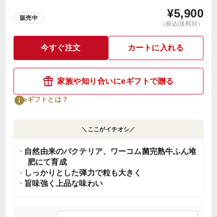
¥
5,900
販売中
（税込/送料別）
今すぐ注文
カートに入れる
家族や知り合いにeギフトで贈る
eギフトとは？
＼ここがイチオシ／
自然由来のバクテリア、ワーコム菌完熟牛ふん堆
肥にて育成
しっかりとした弾力で粒も大きく
旨味強く上品な味わい