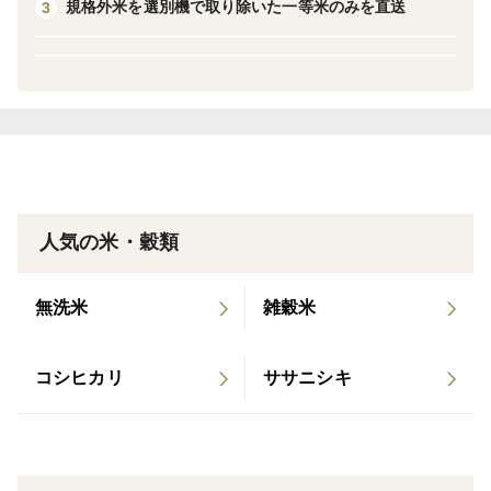
米ですが、この機会にご賞味ください。
規格外米を選別機で取り除いた一等米のみを直送
3
めしゆたかファームのお米は特別な育成法、疎植栽培と
自然由来のバクテリア、ワーコム菌完熟牛ふん堆肥にて
お米を育て上げております。
【めしゆたかファーム】
めしゆたかファームでは米沢牛を10頭ほど飼育してお
人気の米・穀類
り、お米づくりの過程で穫ることができる稲わら、田ん
ぼ周りの雑草を牛たちの食事として提供し、その牛糞を
無洗米
雑穀米
堆肥として田んぼへ散布、自家製堆肥による循環農業を
実践。
コシヒカリ
ササニシキ
疎植栽培にて苗を植え、丈夫で病害に強い稲、一粒一粒
が大きな旨いお米を育てております。