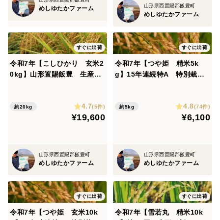
山形県西置賜郡飯豊町
めしゆたかファーム
めしゆたかファーム
【玄米購入のお客様へ】
分づき米対応は精米購入のお客様へ対応しております
が、玄米購入のお客様で精米もしくは分づき米を希望の
すぐに出荷
すぐに出荷
お客様は、精米もしくは分づき米すると糠が取り除か
令和7年【こしひかり 玄米2
令和7年【つや姫 精米5k
れ、お米の量が減ってしまうことにご留意くださいま
0kg】山形置賜飯豊 生産者
g】15年連続特A 特別栽培
せ。（精米の場合は約1割減）
自慢の逸品
米 山形置賜飯豊
4.7
4.8
(5件)
(74件)
約20kg
約5kg
¥19,600
¥6,100
山形県西置賜郡飯豊町
山形県西置賜郡飯豊町
めしゆたかファーム
めしゆたかファーム
すぐに出荷
すぐに出荷
令和7年【つや姫 玄米10k
令和7年【雪若丸 精米10k