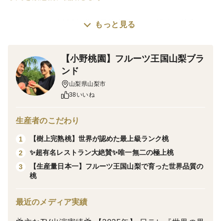
※⚠️こちらは2026年分の予約商品です。現在、注文が
もっと見る
殺到しております故、追加のご注文がある場合はお早め
に予約枠を抑えておいて下さい。このままのペースだと
【小野桃園】フルーツ王国山梨ブラ
予想を上回る速さで2026年分を締め切らせて頂きま
ンド
す。
山梨県山梨市
38いいね
最悪、1年待ちという事になってしまう前に他の月分も
予約を取っておくことおススメします。
生産者のこだわり
【樹上完熟桃】世界が認めた最上級ランク桃
1
『ザワつく!金曜日』『ラヴィット』『あしたの内村!』
✨超有名レストラン大絶賛✨唯一無二の極上桃
2
『ニノさん!』などなど人気ゴールデンTV番組に出演
【生産量日本一】フルーツ王国山梨で育った世界品質の
3
し、2025年に至っては超国民的TV番組『世界の果てま
桃
でイッテQ！』など超有名ゴールデン番組に多くのTV出
最近のメディア実績
演オファーを頂き大・大・大反響を頂いております！！