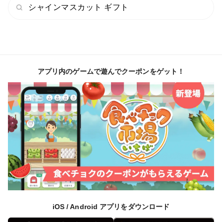
シャインマスカット ギフト
しかし、配送中や温度環境によって痛みが一気に進む場
合もあるため、
到着時に商品に問題がありましたら写真をお取りの上
【食べチョクの運営】までご連絡をお願いします。
アプリ内のゲームで遊んでクーポンをゲット！
ご対応前に多くのお客様が見られるレビューに投稿され
る方がいらっしゃいますが
他のお客様がご不安になられ、ご対応が難しくなります
ので商品に問題があった場合は【必ず食べチョク運営
局】へご連絡下さい。
※すべての事象において必ずしもご対応できるとは限り
ませんので予めご了承ください。
【③食味について】
iOS / Android アプリをダウンロード
当園は光センサーで1つ1つ糖度を計っており、そこを中