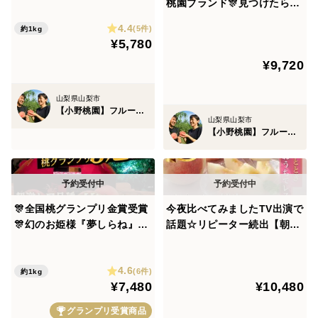
桃園ブランド🎊見つけたら超
破！！【お中元ギフト】自分
ラッキー甘甘燦々🍑一流レス
4.4
ご褒美にレストラン御用達も
(5件)
約1kg
トラン御用達約1キロお試し
そして当園のシャインマスカットは一般のシャインより
¥5,780
も1kg【お試し特価キャンペ
キャンペーン【朝どれ】【夏
も黄色がかった【黄緑色】が特徴！
ーン】【朝どれ】🍑8月上旬
¥9,720
ギフト】8月予約
予約🍑
これはギリギリまで樹上完熟させているからこその証で
山梨県山梨市
【小野桃園】フルーツ王国山梨ブランド
あり、
山梨県山梨市
【小野桃園】フルーツ王国山梨ブランド
きれいな緑が写真映えする緑色というのは実はまだ若い
です。
きれいな緑でも十分に美味しいのですが、
🎊全国桃グランプリ金賞受賞
今夜比べてみましたTV出演で
当園はさらにそこから時間をじっくりかけて樹上完熟す
🎊幻のお姫様『夢しらね』🍑
話題☆リピーター続出【朝ど
るギリギリを見極めますので
オリジナルハイセンスデザイ
れ】人気№1桃～お家でレス
ン箱でお届け☆一流レストラ
トラン～【桃約2kg個数限
4.6
ン御用達【朝どれ】桃1kgお
定】🍑2027年7月中旬予約桃
(6件)
約1kg
だんだんときれいな緑色から黄色がかってきて【黄緑
¥7,480
¥10,480
試し特価ももキャンペーン
🍑【お中元ギフト】
色】になります。
【先着300名】【夏ギフト】
グランプリ受賞商品
【7月下旬予約】