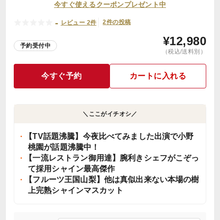
今すぐ使えるクーポンプレゼント中
-
2件の投稿
レビュー 2件
¥
12,980
予約受付中
（税込/送料別）
今すぐ予約
カートに入れる
＼ここがイチオシ／
【TV話題沸騰】今夜比べてみました出演で小野
桃園が話題沸騰中！
【一流レストラン御用達】腕利きシェフがこぞっ
て採用シャイン最高傑作
【フルーツ王国山梨】他は真似出来ない本場の樹
上完熟シャインマスカット