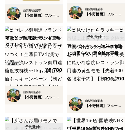
ここまで待てるのは半世紀の時を経て創り上げてきた小
山梨県山梨市
山梨県山梨市
野桃園オリジナルの栽培方法ならでは！
【小野桃園】フルーツ王国山梨ブランド
【小野桃園】フルーツ王国山梨ブランド
そうして創り上げられた奇跡のシャインマスカットは最
🍑セレブ御用達ブランド完熟
大糖度20度を超えるものも！
🍑オリジナルハイセンスデザ
🍑見つけたらラッキー🍑市場
イン箱でお届け☆ザワつく！
に出回らない黄金桃大容量パ
金曜日TV出演で話題一流レス
ッケージ約2㎏【敬老の日ギ
なぜ奇跡のぶどう品種と言われているのか！？
トラン御用達糖度抜群桃☆1k
約1kg
フト】自分ご褒美に確かな糖
¥5,780
gお試し特価ももキャンペー
度レストラン御用達の黄金モ
ン【朝どれ】【先着300名】
本来ぶどうも色々な品種が掛け合わされて短所を消して
¥11,290
モ【先着300名限定予約】
【8月予約】
【朝どれ】
いっているのですが
山梨県山梨市
どうしても種割れが起きたり、肉質が悪かったり、粒が
【小野桃園】フルーツ王国山梨ブランド
山梨県山梨市
小さかったり、薫りが出なかったり、病気に弱かったり
【小野桃園】フルーツ王国山梨ブランド
してしまいます。
しかし、シャインマスカットだけは長所のオンパレード
【世界160か国放映NHKワー