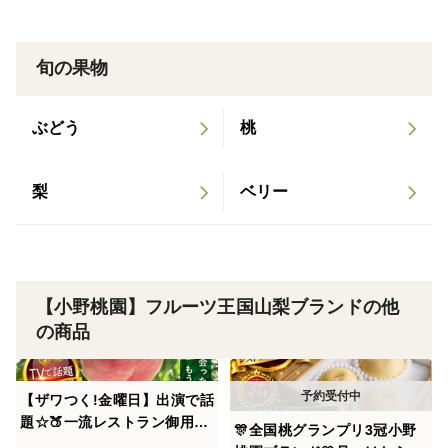
一切市場に流通しない小野桃園オリジナル【樹上完熟
シャインマスカット】
旬の果物
を特別に100名様先着販売！
ぶどう
桃
樹上完熟桃を創り上げた小野桃園オリジナルの土づくり
梨
ベリー
から生まれたシャインマスカット🍇
半世紀もの時を経て作り上げた土壌は
大地の恵みを存分に吸い上げ、実へと送り続けるため甘
さが格別！
【小野桃園】フルーツ王国山梨ブランドの他
の商品
さらに輪をかけて収穫ギリギリまで樹上で完熟させてい
るので濃厚な甘さから
【ザワつく!金曜日】出演で話
多くの高級レストランがデザートに取り扱って頂いてお
題☆🍑一流レストラン御用達
🎊全国桃グランプリ3冠小野
ります！
桃🍑"祝"産直受注1万件突