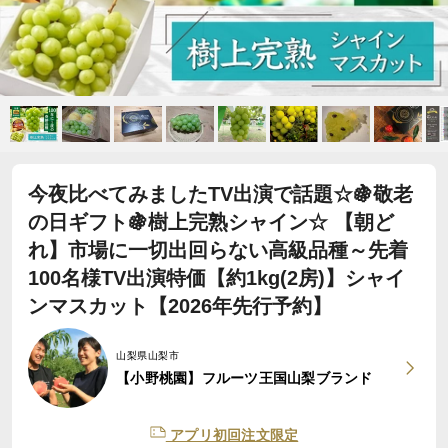
今夜比べてみましたTV出演で話題☆🍇敬老
の日ギフト🍇樹上完熟シャイン☆ 【朝ど
れ】市場に一切出回らない高級品種～先着
100名様TV出演特価【約1kg(2房)】シャイ
ンマスカット【2026年先行予約】
山梨県山梨市
【小野桃園】フルーツ王国山梨ブランド
アプリ初回注文限定