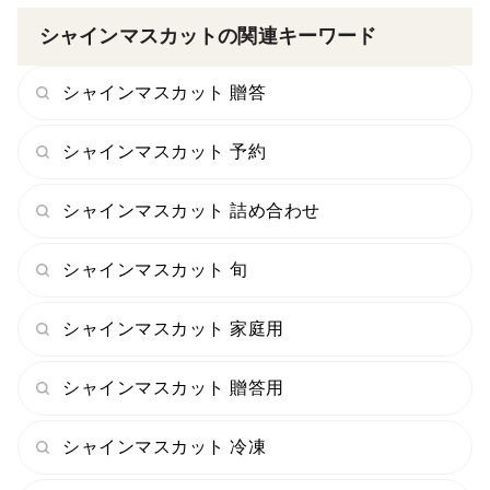
などにより当たりがあり注意をしていても
シャインマスカットの関連キーワード
傷んでしまったり房から外れてしまう可能性も０ではご
シャインマスカット 贈答
ざいません。
シャインマスカット 予約
当園の樹上完熟させた桃やシャインマスカットは
こういったならではの特別な特徴をご理解の上、ご購入
シャインマスカット 詰め合わせ
いただければ幸いです。
シャインマスカット 旬
梱包には万全を喫しておりますが
農家の手から離れたコントロールの効かない部分での問
シャインマスカット 家庭用
題は配送業者に相談させて頂きます。
シャインマスカット 贈答用
【②商品に問題があった場合について】
生鮮食品であるため返金返品は承っておりませんので予
シャインマスカット 冷凍
めご了承ください。