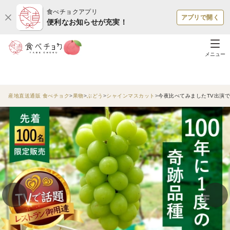
食べチョクアプリ
アプリで開く
便利なお知らせが充実！
メニュー
産地直送通販 食べチョク
果物
ぶどう
シャインマスカット
今夜比べてみましたTV出演で