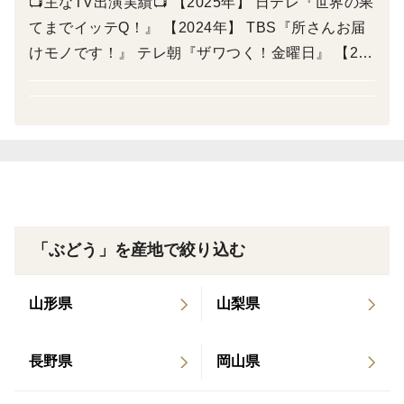
📺主なTV出演実績📺 【2025年】 日テレ『世界の果
TV効果もあり当園のシャトーブリアン桃を含む樹上完
てまでイッテQ！』 【2024年】 TBS『所さんお届
熟桃の発送件数が驚異の【累計受注数10,000件】突破致
けモノです！』 テレ朝『ザワつく！金曜日』 【202
しました！
3年】 日テレ『ニノさん』 フジTV『あしたの内
村!!』 【2022年】 TBS『ラヴィット』 MX『22/7
計算中』 【2021年】 日テレ『今夜比べてみまし
すでに2026年分の予約分が応募殺到しておりますの
た』 日テレ『押ッ忍！おもロケ団』
で、お早めに購入枠を抑えておいて下さい。
ここを逃せば2年3年待ちになってしまう可能性がありま
すのでこのページが公開されているうちにご予約お済ま
「ぶどう」を産地で絞り込む
せくださいm(__)m
山形県
山梨県
100年に1度の奇跡ぶどう品種！～樹上完熟シャインマス
カット～
長野県
岡山県
☆日テレ～今夜比べてみました～出演記念☆として