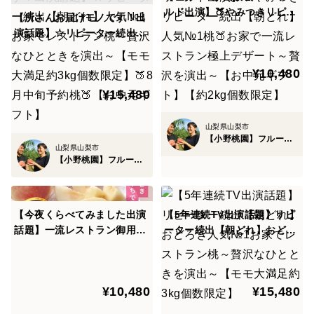
で
ルド出演】🍑やみつきリピー
【所さんお届けモノです！出
ター続出【朝どれ】人気№1
演話題】☆リピーター続出
桃🍑お家で一流レストラン極
【朝どれ】人気№1お家でレ
【コク】【芳醇な香り】【日持ち】【大粒】【種なし】
上デザート～贅沢を演出～
ストラン桃～贅沢なひととき
【硬め食感】【高糖度】
¥10,480
【お中元ギフト】【約2kg個
を演出～【モモ大満足約3kg
数限定】
¥15,480
個数限定】🍑8月中旬予約桃
など全て長所で悪い所が見当たらない完全無欠のぶどう
🍑【お中元ギフト】
山梨県山梨市
と言われており
【小野桃園】フルーツ王国山梨ブランド
山梨県山梨市
【小野桃園】フルーツ王国山梨ブランド
こういった品種は100年に1度出るかどうかという事か
ら
シャインマスカットは100年に1度奇跡の品種と言われ
【今夜くらべてみました出演
【5年連続TV出演話題】リピ
ている所以なのです。
話題】一流レストラン御用達
ーター続出【朝どれ】おどろ
の完熟桃☆リピーター続出人
き人気№1お家でレストラン
気№1桃～【朝どれ】お家で
桃～贅沢なひとときを演出～
さらにアンチエイジングなどで期待される
レストラン【贈答用桃約2k
【モモ大満足約3kg個数限
ポリフェノールのひとつであるアントシアニンも豊富で
¥10,480
¥15,480
g】【夏ギフト】
定】
栄養価においても完璧で最高のデザート！