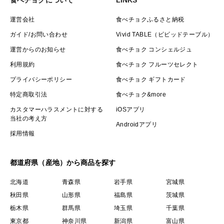
で予めご了承ください。
運営会社
食べチョクふるさと納税
ガイド/お問い合わせ
Vivid TABLE（ビビッドテーブル）
【④商品ご注文＆お届けについて】
運営からのお知らせ
食べチョク コンシェルジュ
桃は天候に大きく左右されるため生育が大幅に遅れた
り、品質基準に満たない桃が出てきて出荷できないケー
利用規約
食べチョク フルーツセレクト
スが出てくるため、ご注文時に頂いたご希望日や発送目
プライバシーポリシー
食べチョク ギフトカード
安から大きく前後する可能性がございます。
特定商取引法
食べチョク&more
カスタマーハラスメントに対する
iOSアプリ
当社の考え方
おかげさまでTV出演の反響が大きく、
Androidアプリ
採用情報
桃をはじめとする当園の商品が来年分までご予約が殺到
している状況でお届けまでに大変お時間を要するケース
がございます。
都道府県（産地）から商品を探す
北海道
青森県
岩手県
宮城県
また天候によって1週間～10日ほどずれ込んだりする
秋田県
山形県
福島県
茨城県
ケースもあるため、収穫時期が前後する可能性もありま
栃木県
群馬県
埼玉県
千葉県
す。
東京都
神奈川県
新潟県
富山県