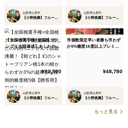
その完全無欠のシャインマスカットを当園の半世紀の時
山梨県山梨市
山梨県山梨市
【小野桃園】フルーツ王国山梨ブランド
【小野桃園】フルーツ王国山梨ブランド
を経て作り上げた土で育て
さらに収穫ギリギリまで見極めた樹上完熟シャインマス
【全国桃選手権×全国桃グラ
🍑個数限定早い者勝ち🍑わず
カットを先着100名様限定でお届けします！
ンプリ六冠達成】あしたの内
か5%糖度16度以上プレミア
村!!ニノさんで話題沸騰！
ム桃【贈答用】ワンランク上
【朝どれ】幻のシャトーブリ
レストラン御用達桃とろりと
アン桃1本の樹からわずか3%
コクある濃厚な甘さ【お中元
🍇商品について🍇
¥82,500
¥48,780
の超希少な圧倒的糖度桃5個
ギフト】【朝どれ】
【贈答用】桐箱入り
【①配送中の環境について】
当園のシャインマスカットは樹上完熟された桃を配送し
山梨県山梨市
山梨県山梨市
【小野桃園】フルーツ王国山梨ブランド
【小野桃園】フルーツ王国山梨ブランド
ているため、非常にデリケートとなっております。
もっと見る
配送業者さまと日々試行錯誤しておりますが、
配送中の揺れ、トラックの温度、ドライバーの取り扱い