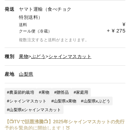
発送
ヤマト運輸（食べチョク
特別送料）
¥
送料
+
¥
275
クール便（冷蔵）
複数注文すると送料がまとまります。
種別
果物
ぶどう
シャインマスカット
産地
山梨県
農薬節約栽培
果物
贈答品
家庭用
シャインマスカット
山梨県x果物
山梨県xぶどう
山梨県xシャインマスカット
【📺TVで話題沸騰📺】2025年シャインマスカットの先行
予約を緊急的に開始します！🍑