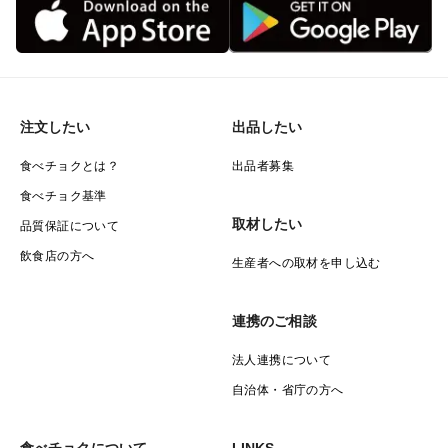
心とした【形】【大きさ】【色付き】など複数の検査項
目をクリアしたものをお届けしています。
美味しいという概念は人ぞれぞれ異なり、一概に甘さ＝
注文したい
出品したい
美味しさではございません。
食べチョクとは？
出品者募集
酸味とのバランス、食感、果汁、追熟具合、お召し上が
食べチョク基準
りになられる環境、個体差によって大きく変わってきま
取材したい
品質保証について
す。
飲食店の方へ
生産者への取材を申し込む
また写真についてはあくまでイメージですので、色や
連携のご相談
形、大きさなどを保証するものではないこと予めご了承
ください。
法人連携について
自治体・省庁の方へ
上記理由と生鮮食品という観点から味を保証するもので
はなく、原則、返品返金などのご対応は致しかねますの
食べチョクについて
LINKS